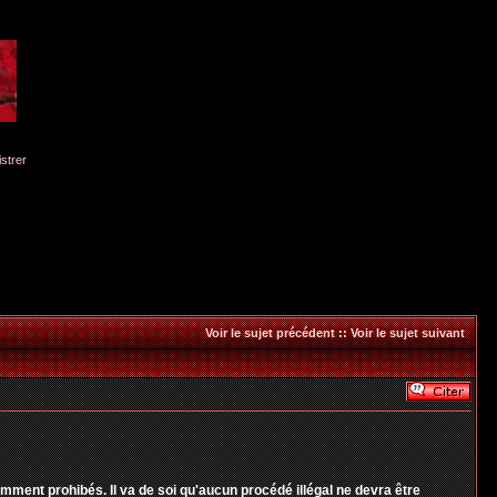
istrer
Voir le sujet précédent
::
Voir le sujet suivant
ent prohibés. Il va de soi qu'aucun procédé illégal ne devra être