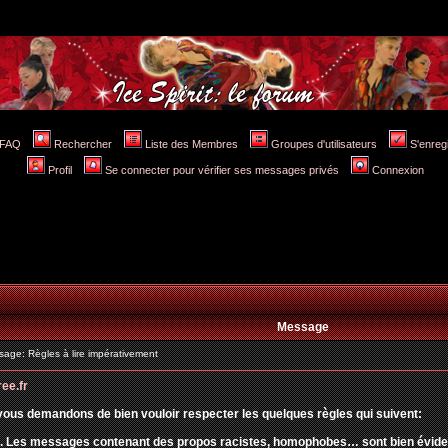
FAQ
Rechercher
Liste des Membres
Groupes d'utilisateurs
S'enreg
Profil
Se connecter pour vérifier ses messages privés
Connexion
Message
ge: Règles à lire impérativement
ree.fr
vous demandons de bien vouloir respecter les quelques règles qui suivent:
. Les messages contenant des propos racistes, homophobes… sont bien évidemm