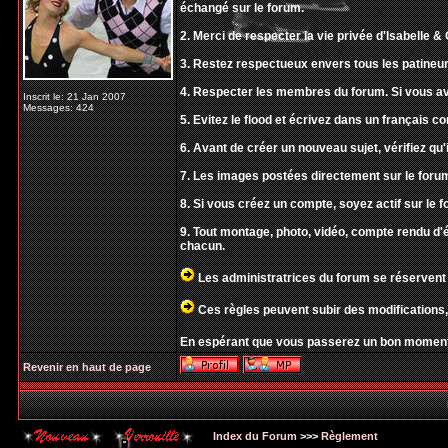
échangé sur le forum.
2. Merci de respecter la vie privée d'Isabelle & O
3. Restez respectueux envers tous les patineur
4. Respecter les membres du forum. Si vous av
Inscrit le: 21 Jan 2007
Messages: 424
5. Evitez le flood et écrivez dans un français 
6. Avant de créer un nouveau sujet, vérifiez qu'i
7. Les images postées directement sur le forum
8. Si vous créez un compte, soyez actif sur le f
9. Tout montage, photo, vidéo, compte rendu d'
chacun.
Les administratrices du forum se réservent 
Ces règles peuvent subir des modifications,
En espérant que vous passerez un bon moment
Revenir en haut de page
Index du Forum
>>>
Règlement