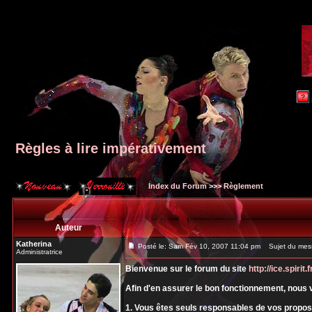
Règles à lire impérativement
Index du Forum
>>>
Règlement
Auteur
Katherina
Posté le: Sam Fév 10, 2007 11:04 pm
Sujet du messa
Administratrice
Bienvenue sur le forum du site
http://ice.spirit.f
Afin d'en assurer le bon fonctionnement, nous 
1. Vous êtes seuls responsables de vos propos