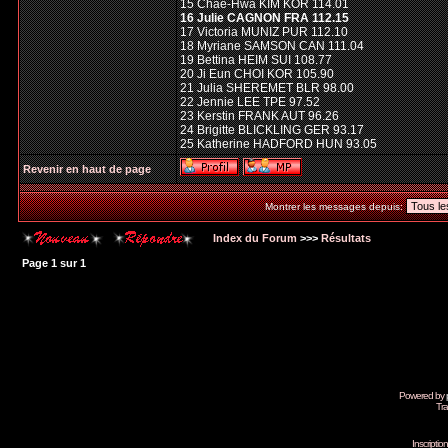
15 Chae-Hwa KIM KOR 114.01
16 Julie CAGNON FRA 112.15
17 Victoria MUNIZ PUR 112.10
18 Myriane SAMSON CAN 111.04
19 Bettina HEIM SUI 108.77
20 Ji Eun CHOI KOR 105.90
21 Julia SHEREMET BLR 98.00
22 Jennie LEE TPE 97.52
23 Kerstin FRANK AUT 96.26
24 Brigitte BLICKLING GER 93.17
25 Katherine HADFORD HUN 93.05
Revenir en haut de page
Montrer les messages depuis:
Index du Forum
>>>
Résultats
Page
1
sur
1
Powered by
Tra
Inscripti