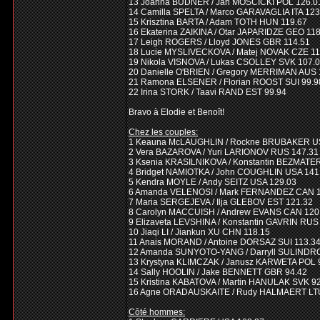
13 Joanna BUDNER / Jan MOSCICKI POL 126.0
14 Camilla SPELTA / Marco GARAVAGLIA ITA 123
15 Krisztina BARTA / Adam TOTH HUN 119.67
16 Ekaterina ZAIKINA / Otar JAPARIDZE GEO 11
17 Leigh ROGERS / Lloyd JONES GBR 114.51
18 Lucie MYSLIVECKOVA / Matej NOVAK CZE 11
19 Nikola VISNOVA / Lukas CSOLLEY SVK 107.
20 Danielle O'BRIEN / Gregory MERRIMAN AUS 
21 Ramona ELSENER / Florian ROOST SUI 99.9
22 Irina STORK / Taavi RAND EST 99.94
Bravo à Elodie et Benoît!
Chez les couples:
1 Keauna McLAUGHLIN / Rockne BRUBAKER U
2 Vera BAZAROVA / Yuri LARIONOV RUS 147.31
3 Ksenia KRASILNIKOVA / Konstantin BEZMATE
4 Bridget NAMIOTKA / John COUGHLIN USA 141
5 Kendra MOYLE / Andy SEITZ USA 129.03
6 Amanda VELENOSI / Mark FERNANDEZ CAN 1
7 Maria SERGEJEVA / Ilja GLEBOV EST 121.32
8 Carolyn MACCUISH / Andrew EVANS CAN 120
9 Elizaveta LEVSHINA / Konstantin GAVRIN RUS
10 Jiaqi LI / Jiankun XU CHN 118.15
11 Anais MORAND / Antoine DORSAZ SUI 113.3
12 Amanda SUNYOTO-YANG / Darryll SULINDR
13 Krystyna KLIMCZAK / Janusz KARWETA POL 
14 Sally HOOLIN / Jake BENNETT GBR 94.42
15 Kristina KABATOVA / Martin HANULAK SVK 9
16 Agne ORADAUSKAITE / Rudy HALMAERT LTU
Côté hommes: