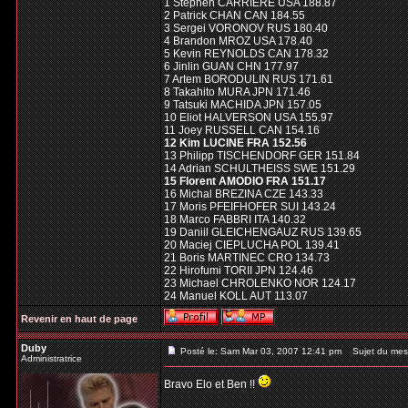
1 Stephen CARRIERE USA 188.87
2 Patrick CHAN CAN 184.55
3 Sergei VORONOV RUS 180.40
4 Brandon MROZ USA 178.40
5 Kevin REYNOLDS CAN 178.32
6 Jinlin GUAN CHN 177.97
7 Artem BORODULIN RUS 171.61
8 Takahito MURA JPN 171.46
9 Tatsuki MACHIDA JPN 157.05
10 Eliot HALVERSON USA 155.97
11 Joey RUSSELL CAN 154.16
12 Kim LUCINE FRA 152.56
13 Philipp TISCHENDORF GER 151.84
14 Adrian SCHULTHEISS SWE 151.29
15 Florent AMODIO FRA 151.17
16 Michal BREZINA CZE 143.33
17 Moris PFEIFHOFER SUI 143.24
18 Marco FABBRI ITA 140.32
19 Daniil GLEICHENGAUZ RUS 139.65
20 Maciej CIEPLUCHA POL 139.41
21 Boris MARTINEC CRO 134.73
22 Hirofumi TORII JPN 124.46
23 Michael CHROLENKO NOR 124.17
24 Manuel KOLL AUT 113.07
Revenir en haut de page
Duby
Posté le: Sam Mar 03, 2007 12:41 pm
Sujet du mes
Administratrice
Bravo Elo et Ben !!