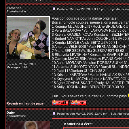
Katherina
Posté le: Mer Fév 28, 2007 3:17 pm
Sujet du messa
Administratrice
Voui bon courage pour la danse originale!!!
Bon sinon côté couples, même si on a pas de fran
1 Keauna McLAUGHLIN / Rockne BRUBAKER U
2 Vera BAZAROVA / Yuri LARIONOV RUS 55.06
3 Ksenia KRASILNIKOVA / Konstantin BEZMATE
4 Bridget NAMIOTKA / John COUGHLIN USA 50.
5 Kendra MOYLE / Andy SEITZ USA 50.71
6 Amanda VELENOSI / Mark FERNANDEZ CAN 4
7 Maria SERGEJEVA / Ilja GLEBOV EST 48.62
8 Elizaveta LEVSHINA / Konstantin GAVRIN RUS
9 Carolyn MACCUISH / Andrew EVANS CAN 44.
10 Anais MORAND / Antoine DORSAZ SUI 44.31
Inscrit le: 21 Jan 2007
11 Amanda SUNYOTO-YANG / Darryll SULINDR
Messages: 424
12 Jiaqi LI / Jiankun XU CHN 38.21
13 Kristina KABATOVA / Martin HANULAK SVK 3
14 Krystyna KLIMCZAK / Janusz KARWETA POL 
15 Agne ORADAUSKAITE / Rudy HALMAERT LTU
16 Sally HOOLIN / Jake BENNETT GBR 30.90
Euh... vous savez ce que c'est TPE comme pays
Revenir en haut de page
Duby
Posté le: Ven Mar 02, 2007 12:49 pm
Sujet du mes
Administratrice
Katherina a écrit: