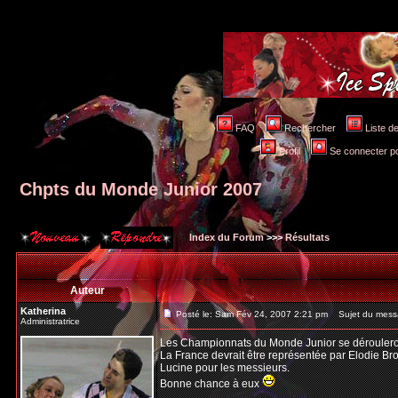
FAQ
Rechercher
Liste 
Profil
Se connecter po
Chpts du Monde Junior 2007
Index du Forum
>>>
Résultats
Auteur
Katherina
Posté le: Sam Fév 24, 2007 2:21 pm
Sujet du messa
Administratrice
Les Championnats du Monde Junior se dérouleron
La France devrait être représentée par Elodie B
Lucine pour les messieurs.
Bonne chance à eux