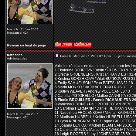
Inscrit le: 21 Jan 2007
Messages: 424
Revenir en haut de page
Katherina
Posté le: Mar Fév 27, 2007 8:14 pm
Sujet du messa
Administratrice
Voici les résultats en danse sur glace pour les im
1 Ekaterina BOBROVA / Dmitri SOLOVIEV RUS 3
2 Grethe GRUENBERG / Kristian RAND EST 32.
3 Kristina GORSHKOVA / Vitali BUTIKOV RUS 31
4 Emily SAMUELSON / Evan BATES USA 31.18
5 Maria MONKO / Ilia TKACHENKO RUS 31.12
6 Kaitlyn WEAVER / Andrew POJE CAN 30.43
7 Camilla PISTORELLO / Matteo ZANNI ITA 30.26
8 Elodie BROUILLER / Benoit RICHAUD FRA 29
9 Vanessa CRONE / Paul POIRIER CAN 28.70
10 Carolina HERMANN / Daniel HERMANN GER
11 Nadezhda FROLENKOVA / Mikhail KASALO U
Inscrit le: 21 Jan 2007
12 Madison HUBBELL / Keiffer HUBBELL USA 2
Messages: 424
13 Lynn KRIENGKRAIRUT / Logan GIULIETTI-S
14 Joanna LENKO / Mitchell ISLAM CAN 26.01
15 Camilla SPELTA / Marco GARAVAGLIA ITA 25.
16 Leigh ROGERS / Lloyd JONES GBR 25.59