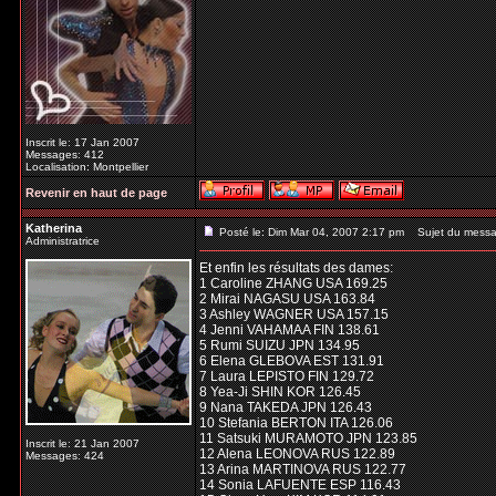
Inscrit le: 17 Jan 2007
Messages: 412
Localisation: Montpellier
Revenir en haut de page
Katherina
Posté le: Dim Mar 04, 2007 2:17 pm
Sujet du messa
Administratrice
Et enfin les résultats des dames:
1 Caroline ZHANG USA 169.25
2 Mirai NAGASU USA 163.84
3 Ashley WAGNER USA 157.15
4 Jenni VAHAMAA FIN 138.61
5 Rumi SUIZU JPN 134.95
6 Elena GLEBOVA EST 131.91
7 Laura LEPISTO FIN 129.72
8 Yea-Ji SHIN KOR 126.45
9 Nana TAKEDA JPN 126.43
10 Stefania BERTON ITA 126.06
11 Satsuki MURAMOTO JPN 123.85
Inscrit le: 21 Jan 2007
12 Alena LEONOVA RUS 122.89
Messages: 424
13 Arina MARTINOVA RUS 122.77
14 Sonia LAFUENTE ESP 116.43