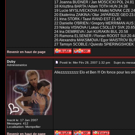
17 Joanna BUDNER / Jan MOSCICKI POL 24.81
18 Krisztina BARTA / Adam TOTH HUN 24.38
19 Lucie MYSLIVECKOVA / Matej NOVAK CZE 24
20 Ekaterina ZAIKINA / Otar JAPARIDZE GEO 23
21 Irina STORK / Taavi RAND EST 21.45
22 Danielle O'BRIEN / Gregory MERRIMAN AUS 
23 Nikola VISNOVA / Lukas CSOLLEY SVK 20.65
24 Ina DEMIREVA / Juri KURAKIN BUL 20.58
25 Ramona ELSENER / Florian ROOST SUI 20.4
26 Alexandra MAKSIMOVA / Egor MAISTROV BLR
27 Tamsyn SCOBLE / Quiesto SPIERINGSHOEK 
Revenir en haut de page
Duby
Posté le: Mer Fév 28, 2007 1:32 pm
Sujet du messa
Administratrice
Allezzzzzzzzzz Elo et Ben !!! On fonce pour les ori
Inscrit le: 17 Jan 2007
Messages: 412
Localisation: Montpellier
Revenir en haut de page