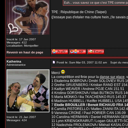
Euh... vous savez ce que c'est TPE comme 
TPE : République de Chine (Taipei)
(j'essaye pas d'etaler ma culture hein, j'le savais 
Inscrit le: 17 Jan 2007
Messages: 412
Localisation: Montpellier
Revenir en haut de page
Katherina
Posté le: Sam Mar 03, 2007 11:02 am
Sujet du mes
Administratrice
Merci
La compétition est finie pour la
danse sur glace
, 
1 Ekaterina BOBROVA / Dmitri SOLOVIEV RUS 1
2 Grethe GRUENBERG / Kristian RAND EST 154
3 Kaitlyn WEAVER / Andrew POJE CAN 151.51
4 Kristina GORSHKOVA / Vitali BUTIKOV RUS 14
5 Maria MONKO / Ilia TKACHENKO RUS 145.37
6 Madison HUBBELL / Keiffer HUBBELL USA 14
7
Elodie BROUILLER / Benoit RICHAUD FRA 14
8 Camilla PISTORELLO / Matteo ZANNI ITA 142.
9 Vanessa CRONE / Paul POIRIER CAN 136.09
10 Carolina HERMANN / Daniel HERMANN GER
Inscrit le: 21 Jan 2007
Messages: 424
11 Lynn KRIENGKRAIRUT / Logan GIULIETTI-S
12 Nadezhda FROLENKOVA / Mikhail KASALO U