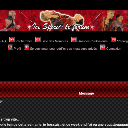
FAQ
Rechercher
Liste des Membres
Groupes d'utilisateurs
S'enreg
Profil
Se connecter pour vérifier ses messages privés
Connexion
Message
ge:
 trop vite...
rop le temps cette semaine, je bossais.. et ce week end j'ai eu une squatteuuuuus