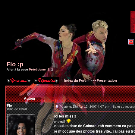
Flo :p
Aller à la page
Précédente
1
,
2
Index du Forum
>>>
Présentation
Auteur
Flo
Posté le: Dim Avr 15, 2007 4:07 pm
Sujet du messa
lame de cristal
lol les miss!!
merci!
et oui ca date de Colmar.. rah comment ca passe
je m'occupe des photos tres vite.. j'ai pas eu t