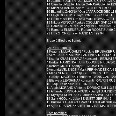
13 Joanna BUDNER / Jan MOSCICKI POL 126.0
14 Camilla SPELTA / Marco GARAVAGLIA ITA 123
15 Krisztina BARTA / Adam TOTH HUN 119.67
16 Ekaterina ZAIKINA / Otar JAPARIDZE GEO 11
17 Leigh ROGERS / Lloyd JONES GBR 114.51
18 Lucie MYSLIVECKOVA / Matej NOVAK CZE 11
19 Nikola VISNOVA / Lukas CSOLLEY SVK 107.
20 Danielle O'BRIEN / Gregory MERRIMAN AUS 
21 Ramona ELSENER / Florian ROOST SUI 99.9
22 Irina STORK / Taavi RAND EST 99.94
Bravo à Elodie et Benoît!
Chez les couples:
1 Keauna McLAUGHLIN / Rockne BRUBAKER U
2 Vera BAZAROVA / Yuri LARIONOV RUS 147.31
3 Ksenia KRASILNIKOVA / Konstantin BEZMATE
4 Bridget NAMIOTKA / John COUGHLIN USA 141
5 Kendra MOYLE / Andy SEITZ USA 129.03
6 Amanda VELENOSI / Mark FERNANDEZ CAN 1
7 Maria SERGEJEVA / Ilja GLEBOV EST 121.32
8 Carolyn MACCUISH / Andrew EVANS CAN 120
9 Elizaveta LEVSHINA / Konstantin GAVRIN RUS
10 Jiaqi LI / Jiankun XU CHN 118.15
11 Anais MORAND / Antoine DORSAZ SUI 113.3
12 Amanda SUNYOTO-YANG / Darryll SULINDR
13 Krystyna KLIMCZAK / Janusz KARWETA POL 
14 Sally HOOLIN / Jake BENNETT GBR 94.42
15 Kristina KABATOVA / Martin HANULAK SVK 9
16 Agne ORADAUSKAITE / Rudy HALMAERT LTU
Côté hommes: