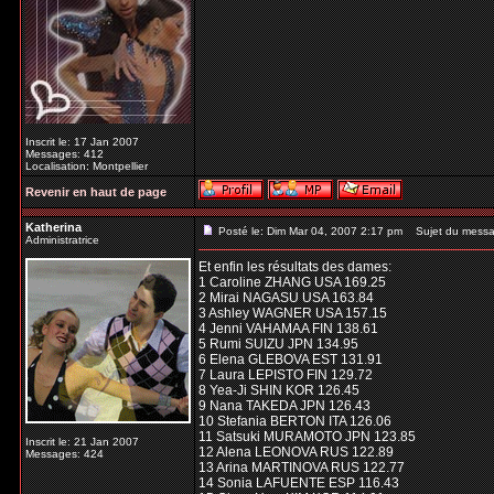
Inscrit le: 17 Jan 2007
Messages: 412
Localisation: Montpellier
Revenir en haut de page
Katherina
Posté le: Dim Mar 04, 2007 2:17 pm
Sujet du messa
Administratrice
Et enfin les résultats des dames:
1 Caroline ZHANG USA 169.25
2 Mirai NAGASU USA 163.84
3 Ashley WAGNER USA 157.15
4 Jenni VAHAMAA FIN 138.61
5 Rumi SUIZU JPN 134.95
6 Elena GLEBOVA EST 131.91
7 Laura LEPISTO FIN 129.72
8 Yea-Ji SHIN KOR 126.45
9 Nana TAKEDA JPN 126.43
10 Stefania BERTON ITA 126.06
11 Satsuki MURAMOTO JPN 123.85
Inscrit le: 21 Jan 2007
12 Alena LEONOVA RUS 122.89
Messages: 424
13 Arina MARTINOVA RUS 122.77
14 Sonia LAFUENTE ESP 116.43