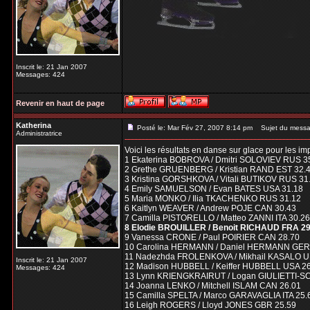
Inscrit le: 21 Jan 2007
Messages: 424
Revenir en haut de page
Katherina
Posté le: Mar Fév 27, 2007 8:14 pm
Sujet du messa
Administratrice
Voici les résultats en danse sur glace pour les im
1 Ekaterina BOBROVA / Dmitri SOLOVIEV RUS 3
2 Grethe GRUENBERG / Kristian RAND EST 32.
3 Kristina GORSHKOVA / Vitali BUTIKOV RUS 31
4 Emily SAMUELSON / Evan BATES USA 31.18
5 Maria MONKO / Ilia TKACHENKO RUS 31.12
6 Kaitlyn WEAVER / Andrew POJE CAN 30.43
7 Camilla PISTORELLO / Matteo ZANNI ITA 30.26
8 Elodie BROUILLER / Benoit RICHAUD FRA 29
9 Vanessa CRONE / Paul POIRIER CAN 28.70
10 Carolina HERMANN / Daniel HERMANN GER
11 Nadezhda FROLENKOVA / Mikhail KASALO U
Inscrit le: 21 Jan 2007
12 Madison HUBBELL / Keiffer HUBBELL USA 2
Messages: 424
13 Lynn KRIENGKRAIRUT / Logan GIULIETTI-S
14 Joanna LENKO / Mitchell ISLAM CAN 26.01
15 Camilla SPELTA / Marco GARAVAGLIA ITA 25.
16 Leigh ROGERS / Lloyd JONES GBR 25.59