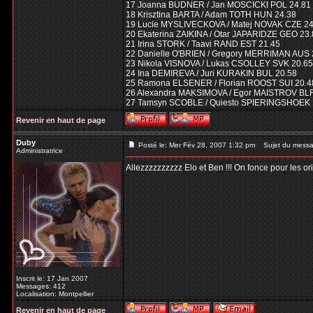
17 Joanna BUDNER / Jan MOSCICKI POL 24.81
18 Krisztina BARTA / Adam TOTH HUN 24.38
19 Lucie MYSLIVECKOVA / Matej NOVAK CZE 24
20 Ekaterina ZAIKINA / Otar JAPARIDZE GEO 23
21 Irina STORK / Taavi RAND EST 21.45
22 Danielle O'BRIEN / Gregory MERRIMAN AUS 
23 Nikola VISNOVA / Lukas CSOLLEY SVK 20.65
24 Ina DEMIREVA / Juri KURAKIN BUL 20.58
25 Ramona ELSENER / Florian ROOST SUI 20.4
26 Alexandra MAKSIMOVA / Egor MAISTROV BLR
27 Tamsyn SCOBLE / Quiesto SPIERINGSHOEK 
Revenir en haut de page
Duby
Posté le: Mer Fév 28, 2007 1:32 pm
Sujet du messa
Administratrice
Allezzzzzzzzzz Elo et Ben !!! On fonce pour les ori
Inscrit le: 17 Jan 2007
Messages: 412
Localisation: Montpellier
Revenir en haut de page