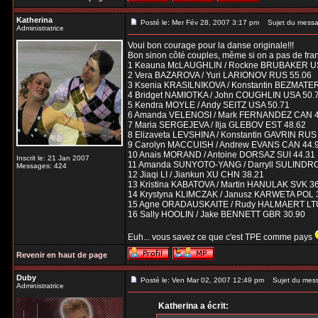
Katherina
Posté le: Mer Fév 28, 2007 3:17 pm
Sujet du messa
Administratrice
Voui bon courage pour la danse originale!!!
Bon sinon côté couples, même si on a pas de fran
1 Keauna McLAUGHLIN / Rockne BRUBAKER U
2 Vera BAZAROVA / Yuri LARIONOV RUS 55.06
3 Ksenia KRASILNIKOVA / Konstantin BEZMATE
4 Bridget NAMIOTKA / John COUGHLIN USA 50.
5 Kendra MOYLE / Andy SEITZ USA 50.71
6 Amanda VELENOSI / Mark FERNANDEZ CAN 4
7 Maria SERGEJEVA / Ilja GLEBOV EST 48.62
8 Elizaveta LEVSHINA / Konstantin GAVRIN RUS
9 Carolyn MACCUISH / Andrew EVANS CAN 44.
10 Anais MORAND / Antoine DORSAZ SUI 44.31
Inscrit le: 21 Jan 2007
11 Amanda SUNYOTO-YANG / Darryll SULINDR
Messages: 424
12 Jiaqi LI / Jiankun XU CHN 38.21
13 Kristina KABATOVA / Martin HANULAK SVK 3
14 Krystyna KLIMCZAK / Janusz KARWETA POL 
15 Agne ORADAUSKAITE / Rudy HALMAERT LTU
16 Sally HOOLIN / Jake BENNETT GBR 30.90
Euh... vous savez ce que c'est TPE comme pays
Revenir en haut de page
Duby
Posté le: Ven Mar 02, 2007 12:49 pm
Sujet du mes
Administratrice
Katherina a écrit: