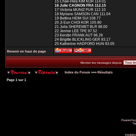
15 Chae-Hwa KIM KOR 114.01
16 Julie CAGNON FRA 112.15
17 Victoria MUNIZ PUR 112.10
18 Myriane SAMSON CAN 111.04
19 Bettina HEIM SUI 108.77
20 Ji Eun CHOI KOR 105.90
21 Julia SHEREMET BLR 98.00
22 Jennie LEE TPE 97.52
23 Kerstin FRANK AUT 96.26
24 Brigitte BLICKLING GER 93.17
25 Katherine HADFORD HUN 93.05
Revenir en haut de page
Montrer les messages depuis:
Index du Forum
>>>
Résultats
Page
1
sur
1
Powered by
Tra
Inscripti