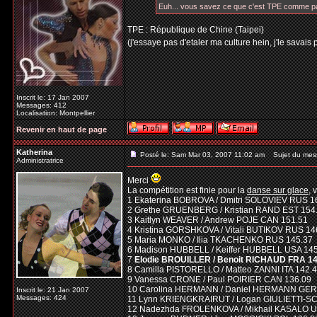
Euh... vous savez ce que c'est TPE comme 
TPE : République de Chine (Taipei)
(j'essaye pas d'etaler ma culture hein, j'le savais 
Inscrit le: 17 Jan 2007
Messages: 412
Localisation: Montpellier
Revenir en haut de page
Katherina
Posté le: Sam Mar 03, 2007 11:02 am
Sujet du mes
Administratrice
Merci
La compétition est finie pour la
danse sur glace
, 
1 Ekaterina BOBROVA / Dmitri SOLOVIEV RUS 1
2 Grethe GRUENBERG / Kristian RAND EST 154
3 Kaitlyn WEAVER / Andrew POJE CAN 151.51
4 Kristina GORSHKOVA / Vitali BUTIKOV RUS 14
5 Maria MONKO / Ilia TKACHENKO RUS 145.37
6 Madison HUBBELL / Keiffer HUBBELL USA 14
7
Elodie BROUILLER / Benoit RICHAUD FRA 14
8 Camilla PISTORELLO / Matteo ZANNI ITA 142.
9 Vanessa CRONE / Paul POIRIER CAN 136.09
10 Carolina HERMANN / Daniel HERMANN GER
Inscrit le: 21 Jan 2007
Messages: 424
11 Lynn KRIENGKRAIRUT / Logan GIULIETTI-S
12 Nadezhda FROLENKOVA / Mikhail KASALO U