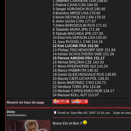
1 Stephen CARRIERE USA 188.87
2 Patrick CHAN CAN 184.55
3 Sergei VORONOV RUS 180.40
4 Brandon MROZ USA 178.40
5 Kevin REYNOLDS CAN 178.32
6 Jinlin GUAN CHN 177.97
7 Artem BORODULIN RUS 171.61
8 Takahito MURA JPN 171.46
9 Tatsuki MACHIDA JPN 157.05
10 Eliot HALVERSON USA 155.97
11 Joey RUSSELL CAN 154.16
12 Kim LUCINE FRA 152.56
13 Philipp TISCHENDORF GER 151.84
14 Adrian SCHULTHEISS SWE 151.29
15 Florent AMODIO FRA 151.17
16 Michal BREZINA CZE 143.33
17 Moris PFEIFHOFER SUI 143.24
18 Marco FABBRI ITA 140.32
19 Daniil GLEICHENGAUZ RUS 139.65
20 Maciej CIEPLUCHA POL 139.41
21 Boris MARTINEC CRO 134.73
22 Hirofumi TORII JPN 124.46
23 Michael CHROLENKO NOR 124.17
24 Manuel KOLL AUT 113.07
Revenir en haut de page
Duby
Posté le: Sam Mar 03, 2007 12:41 pm
Sujet du mes
Administratrice
Bravo Elo et Ben !!