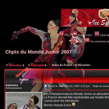
FAQ
Rechercher
Liste 
Profil
Se connecter po
Chpts du Monde Junior 2007
Index du Forum
>>>
Résultats
Auteur
Katherina
Posté le: Sam Fév 24, 2007 2:21 pm
Sujet du messa
Administratrice
Les Championnats du Monde Junior se dérouleron
La France devrait être représentée par Elodie B
Lucine pour les messieurs.
Bonne chance à eux