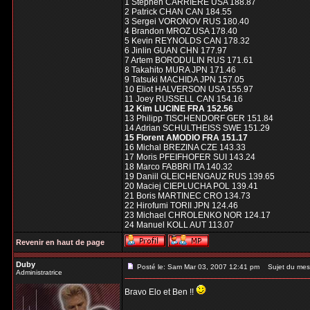
1 Stephen CARRIERE USA 188.87
2 Patrick CHAN CAN 184.55
3 Sergei VORONOV RUS 180.40
4 Brandon MROZ USA 178.40
5 Kevin REYNOLDS CAN 178.32
6 Jinlin GUAN CHN 177.97
7 Artem BORODULIN RUS 171.61
8 Takahito MURA JPN 171.46
9 Tatsuki MACHIDA JPN 157.05
10 Eliot HALVERSON USA 155.97
11 Joey RUSSELL CAN 154.16
12 Kim LUCINE FRA 152.56
13 Philipp TISCHENDORF GER 151.84
14 Adrian SCHULTHEISS SWE 151.29
15 Florent AMODIO FRA 151.17
16 Michal BREZINA CZE 143.33
17 Moris PFEIFHOFER SUI 143.24
18 Marco FABBRI ITA 140.32
19 Daniil GLEICHENGAUZ RUS 139.65
20 Maciej CIEPLUCHA POL 139.41
21 Boris MARTINEC CRO 134.73
22 Hirofumi TORII JPN 124.46
23 Michael CHROLENKO NOR 124.17
24 Manuel KOLL AUT 113.07
Revenir en haut de page
Duby
Posté le: Sam Mar 03, 2007 12:41 pm
Sujet du mes
Administratrice
Bravo Elo et Ben !!