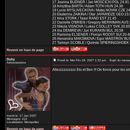
17 Joanna BUDNER / Jan MOSCICKI POL 24.81
18 Krisztina BARTA / Adam TOTH HUN 24.38
19 Lucie MYSLIVECKOVA / Matej NOVAK CZE 24
20 Ekaterina ZAIKINA / Otar JAPARIDZE GEO 23
21 Irina STORK / Taavi RAND EST 21.45
22 Danielle O'BRIEN / Gregory MERRIMAN AUS 
23 Nikola VISNOVA / Lukas CSOLLEY SVK 20.65
24 Ina DEMIREVA / Juri KURAKIN BUL 20.58
25 Ramona ELSENER / Florian ROOST SUI 20.4
26 Alexandra MAKSIMOVA / Egor MAISTROV BLR
27 Tamsyn SCOBLE / Quiesto SPIERINGSHOEK 
Revenir en haut de page
Duby
Posté le: Mer Fév 28, 2007 1:32 pm
Sujet du messa
Administratrice
Allezzzzzzzzzz Elo et Ben !!! On fonce pour les ori
Inscrit le: 17 Jan 2007
Messages: 412
Localisation: Montpellier
Revenir en haut de page