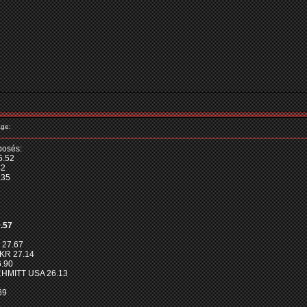
ge:
posés:
5.52
42
.35
.57
 27.67
KR 27.14
6.90
CHMITT USA 26.13
69