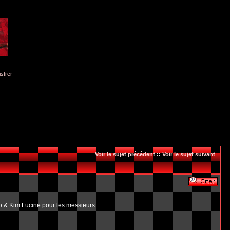
istrer
Voir le sujet précédent
::
Voir le sujet suivant
o & Kim Lucine pour les messieurs.