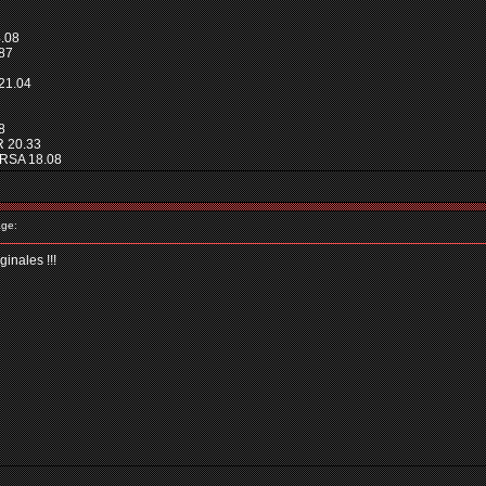
.08
.87
21.04
8
 20.33
RSA 18.08
ge:
ginales !!!