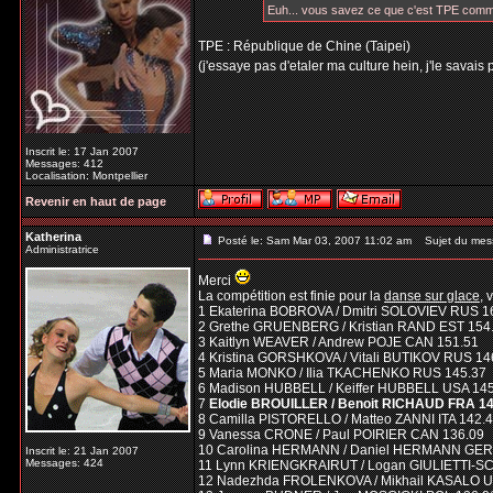
Euh... vous savez ce que c'est TPE com
TPE : République de Chine (Taipei)
(j'essaye pas d'etaler ma culture hein, j'le savais 
Inscrit le: 17 Jan 2007
Messages: 412
Localisation: Montpellier
Revenir en haut de page
Katherina
Posté le: Sam Mar 03, 2007 11:02 am
Sujet du mes
Administratrice
Merci
La compétition est finie pour la
danse sur glace
, 
1 Ekaterina BOBROVA / Dmitri SOLOVIEV RUS 1
2 Grethe GRUENBERG / Kristian RAND EST 154
3 Kaitlyn WEAVER / Andrew POJE CAN 151.51
4 Kristina GORSHKOVA / Vitali BUTIKOV RUS 14
5 Maria MONKO / Ilia TKACHENKO RUS 145.37
6 Madison HUBBELL / Keiffer HUBBELL USA 14
7
Elodie BROUILLER / Benoit RICHAUD FRA 14
8 Camilla PISTORELLO / Matteo ZANNI ITA 142.
9 Vanessa CRONE / Paul POIRIER CAN 136.09
10 Carolina HERMANN / Daniel HERMANN GER
Inscrit le: 21 Jan 2007
Messages: 424
11 Lynn KRIENGKRAIRUT / Logan GIULIETTI-S
12 Nadezhda FROLENKOVA / Mikhail KASALO U