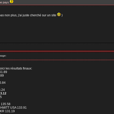
me pays
pas non plus, j'ai juste cherché sur un site
)
sage:
voici les résultats finaux:
61.89
.89
6.84
5.24
3.12
45
 135.58
CHMITT USA 133.91
KR 131.19