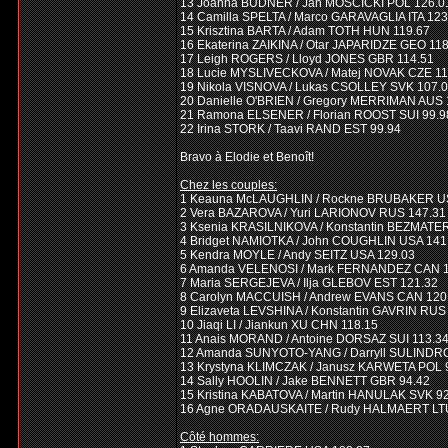
13 Joanna BUDNER / Jan MOSCICKI POL 126.0
14 Camilla SPELTA / Marco GARAVAGLIA ITA 123
15 Krisztina BARTA / Adam TOTH HUN 119.67
16 Ekaterina ZAIKINA / Otar JAPARIDZE GEO 11
17 Leigh ROGERS / Lloyd JONES GBR 114.51
18 Lucie MYSLIVECKOVA / Matej NOVAK CZE 11
19 Nikola VISNOVA / Lukas CSOLLEY SVK 107.
20 Danielle O'BRIEN / Gregory MERRIMAN AUS 
21 Ramona ELSENER / Florian ROOST SUI 99.9
22 Irina STORK / Taavi RAND EST 99.94
Bravo à Elodie et Benoît!
Chez les couples:
1 Keauna McLAUGHLIN / Rockne BRUBAKER U
2 Vera BAZAROVA / Yuri LARIONOV RUS 147.31
3 Ksenia KRASILNIKOVA / Konstantin BEZMATE
4 Bridget NAMIOTKA / John COUGHLIN USA 141
5 Kendra MOYLE / Andy SEITZ USA 129.03
6 Amanda VELENOSI / Mark FERNANDEZ CAN 1
7 Maria SERGEJEVA / Ilja GLEBOV EST 121.32
8 Carolyn MACCUISH / Andrew EVANS CAN 120
9 Elizaveta LEVSHINA / Konstantin GAVRIN RUS
10 Jiaqi LI / Jiankun XU CHN 118.15
11 Anais MORAND / Antoine DORSAZ SUI 113.3
12 Amanda SUNYOTO-YANG / Darryll SULINDR
13 Krystyna KLIMCZAK / Janusz KARWETA POL 
14 Sally HOOLIN / Jake BENNETT GBR 94.42
15 Kristina KABATOVA / Martin HANULAK SVK 9
16 Agne ORADAUSKAITE / Rudy HALMAERT LTU
Côté hommes: