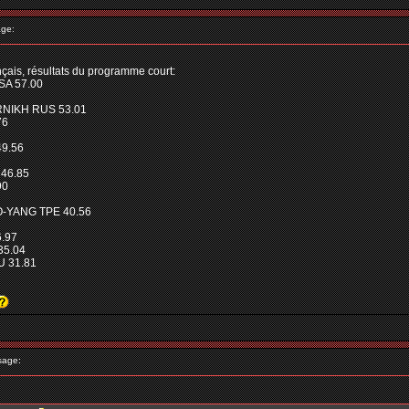
ge:
çais, résultats du programme court:
SA 57.00
RNIKH RUS 53.01
76
9.56
 46.85
90
O-YANG TPE 40.56
6.97
35.04
 31.81
sage: