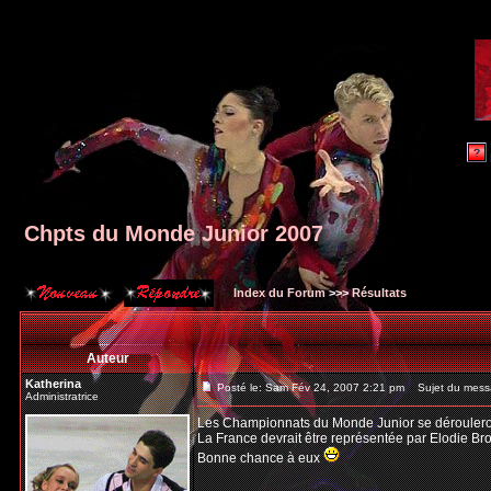
Chpts du Monde Junior 2007
Index du Forum
>>>
Résultats
Auteur
Katherina
Posté le: Sam Fév 24, 2007 2:21 pm
Sujet du messa
Administratrice
Les Championnats du Monde Junior se dérouleron
La France devrait être représentée par Elodie Br
Bonne chance à eux