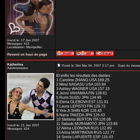
Inscrit le: 17 Jan 2007
Messages: 412
Localisation: Montpellier
Revenir en haut de page
Katherina
Posté le: Dim Mar 04, 2007 2:17 pm
Sujet du messa
Administratrice
Et enfin les résultats des dames:
1 Caroline ZHANG USA 169.25
2 Mirai NAGASU USA 163.84
3 Ashley WAGNER USA 157.15
4 Jenni VAHAMAA FIN 138.61
5 Rumi SUIZU JPN 134.95
6 Elena GLEBOVA EST 131.91
7 Laura LEPISTO FIN 129.72
8 Yea-Ji SHIN KOR 126.45
9 Nana TAKEDA JPN 126.43
10 Stefania BERTON ITA 126.06
11 Satsuki MURAMOTO JPN 123.85
Inscrit le: 21 Jan 2007
12 Alena LEONOVA RUS 122.89
Messages: 424
13 Arina MARTINOVA RUS 122.77
14 Sonia LAFUENTE ESP 116.43