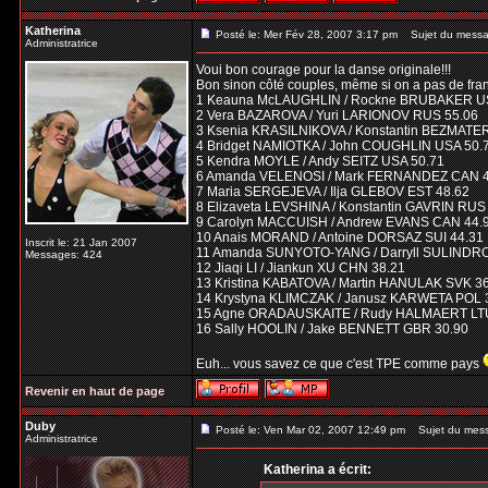
Katherina
Posté le: Mer Fév 28, 2007 3:17 pm
Sujet du messa
Administratrice
Voui bon courage pour la danse originale!!!
Bon sinon côté couples, même si on a pas de fran
1 Keauna McLAUGHLIN / Rockne BRUBAKER U
2 Vera BAZAROVA / Yuri LARIONOV RUS 55.06
3 Ksenia KRASILNIKOVA / Konstantin BEZMATE
4 Bridget NAMIOTKA / John COUGHLIN USA 50.
5 Kendra MOYLE / Andy SEITZ USA 50.71
6 Amanda VELENOSI / Mark FERNANDEZ CAN 4
7 Maria SERGEJEVA / Ilja GLEBOV EST 48.62
8 Elizaveta LEVSHINA / Konstantin GAVRIN RUS
9 Carolyn MACCUISH / Andrew EVANS CAN 44.
10 Anais MORAND / Antoine DORSAZ SUI 44.31
Inscrit le: 21 Jan 2007
11 Amanda SUNYOTO-YANG / Darryll SULINDR
Messages: 424
12 Jiaqi LI / Jiankun XU CHN 38.21
13 Kristina KABATOVA / Martin HANULAK SVK 3
14 Krystyna KLIMCZAK / Janusz KARWETA POL 
15 Agne ORADAUSKAITE / Rudy HALMAERT LTU
16 Sally HOOLIN / Jake BENNETT GBR 30.90
Euh... vous savez ce que c'est TPE comme pays
Revenir en haut de page
Duby
Posté le: Ven Mar 02, 2007 12:49 pm
Sujet du mes
Administratrice
Katherina a écrit: