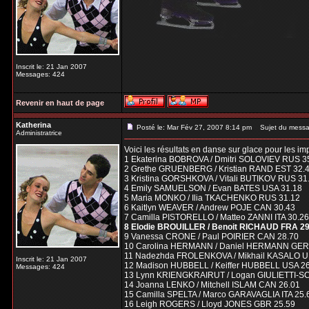
Inscrit le: 21 Jan 2007
Messages: 424
Revenir en haut de page
Katherina
Posté le: Mar Fév 27, 2007 8:14 pm
Sujet du messa
Administratrice
Voici les résultats en danse sur glace pour les im
1 Ekaterina BOBROVA / Dmitri SOLOVIEV RUS 3
2 Grethe GRUENBERG / Kristian RAND EST 32.
3 Kristina GORSHKOVA / Vitali BUTIKOV RUS 31
4 Emily SAMUELSON / Evan BATES USA 31.18
5 Maria MONKO / Ilia TKACHENKO RUS 31.12
6 Kaitlyn WEAVER / Andrew POJE CAN 30.43
7 Camilla PISTORELLO / Matteo ZANNI ITA 30.26
8 Elodie BROUILLER / Benoit RICHAUD FRA 29
9 Vanessa CRONE / Paul POIRIER CAN 28.70
10 Carolina HERMANN / Daniel HERMANN GER
11 Nadezhda FROLENKOVA / Mikhail KASALO U
Inscrit le: 21 Jan 2007
12 Madison HUBBELL / Keiffer HUBBELL USA 2
Messages: 424
13 Lynn KRIENGKRAIRUT / Logan GIULIETTI-S
14 Joanna LENKO / Mitchell ISLAM CAN 26.01
15 Camilla SPELTA / Marco GARAVAGLIA ITA 25.
16 Leigh ROGERS / Lloyd JONES GBR 25.59