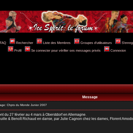
FAQ
Rechercher
Liste des Membres
Groupes d'utilisateurs
S'enreg
Profil
Se connecter pour vérifier ses messages privés
Connexion
Message
ge: Chpts du Monde Junior 2007
t du 27 février au 4 mars à Oberstdorf en Allemagne.
ouille & Benoît Richaud en danse, par Julie Cagnon chez les dames, Florent Amodi