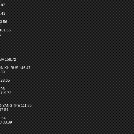
1
.87
8.43
3.56
01
101.66
8
SA 158.72
RNIKH RUS 145.47
.39
28.65
.06
 119.72
4
O-YANG TPE 111.95
97.54
2.54
 83.39