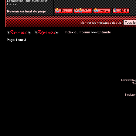
Localisation: sud ouest de la
France
Revenir en haut de page
Montrer les messages depuis:
Index du Forum
>>>
Entraide
Page
1
sur
3
Powered by
Tra
Inscripti