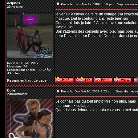
delphes
Posté le: Sam Mai 19, 2007 8:58 pm
Sujet du mess
2ème lame
je vens d'essayer de faire un collage, j'ai exacteme
masque, tout le contour blanc reste bien sûr !
Comment dois-je faire ? As tu trouvé une solution,
simple ! lol
Bon j'attends des conseils avec joie, mais pour au
pour l'instant ! pour l'instant ! Donc pardon si je 
Inscrit le: 13 Mai 2007
Messages: 74
Localisation: Lozère : St Chély
d'Apcher
Revenir en haut de page
Duby
Posté le: Dim Mai 20, 2007 8:23 am
Sujet du messa
Administratrice
Je connais pas du tout photofiltre non plus, mais j'
malheureux collage ...
Quand vous detourez la photo ça vous la met au