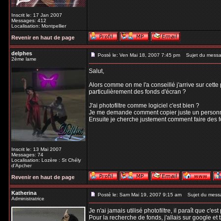
Inscrit le: 17 Jan 2007
Messages: 412
Localisation: Montpellier
Revenir en haut de page
delphes
Posté le: Ven Mai 18, 2007 7:45 pm
Sujet du messa
2ème lame
Salut,
Alors comme on me l'a conseillé j'arrive sur cet
particulièrement des fonds d'écran ?
J'ai photofiltre comme logiciel c'est bien ?
Je me demande comment copier juste un personnag
Ensuite je cherche justement comment faire des f
Inscrit le: 13 Mai 2007
Messages: 74
Localisation: Lozère : St Chély
d'Apcher
Revenir en haut de page
Katherina
Posté le: Sam Mai 19, 2007 9:15 am
Sujet du mess
Administratrice
Je n'ai jamais utilisé photofiltre, il paraît que c'e
Pour la recherche de fonds, j'allais sur google et 