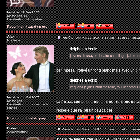
Inscrit le: 17 Jan 2007
Messages: 412
Localisation: Montpellier
Revenir en haut de page
Alex
Posté le: Dim Mai 20, 2007 8:34 am
Sujet du messa
fine lame
delphes a écrit:
je vens d'essayer de faire un collage, j'ai exact
ben moi j'ai trouvé un fond blanc mais avec un pi
delphes a écrit:
et quand je joins mon masque, tout le contour b
Inscrit le: 14 Mai 2007
Messages: 89
ça j'ai pas compris pourquoi mais les miens restai
Localisation: sud ouest de la
France
j'espere que j'ai pu un peu t'aider
Revenir en haut de page
Duby
Posté le: Dim Mai 20, 2007 8:40 am
Sujet du messa
Administratrice
J'viens de telecharger le logiciel vite fait pour s