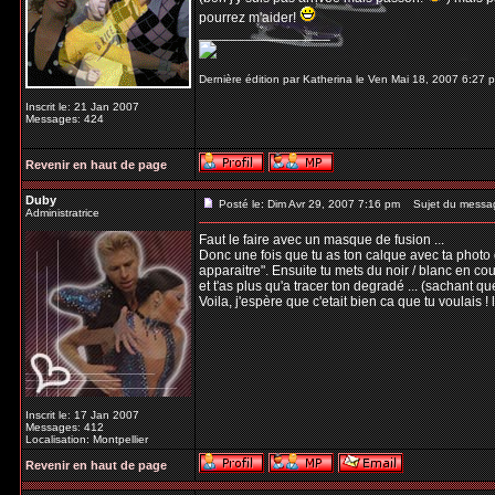
pourrez m'aider!
_________________
Dernière édition par Katherina le Ven Mai 18, 2007 6:27 p
Inscrit le: 21 Jan 2007
Messages: 424
Revenir en haut de page
Duby
Posté le: Dim Avr 29, 2007 7:16 pm
Sujet du messa
Administratrice
Faut le faire avec un masque de fusion ...
Donc une fois que tu as ton calque avec ta photo 
apparaitre". Ensuite tu mets du noir / blanc en coul
et t'as plus qu'a tracer ton degradé ... (sachant que
Voila, j'espère que c'etait bien ca que tu voulais ! 
Inscrit le: 17 Jan 2007
Messages: 412
Localisation: Montpellier
Revenir en haut de page