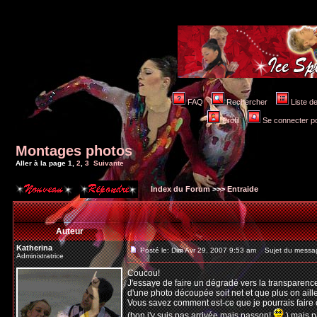
FAQ
Rechercher
Liste 
Profil
Se connecter po
Montages photos
Aller à la page
1
,
2
,
3
Suivante
Index du Forum
>>>
Entraide
Auteur
Katherina
Posté le: Dim Avr 29, 2007 9:53 am
Sujet du messag
Administratrice
Coucou!
J'essaye de faire un dégradé vers la transparenc
d'une photo découpée soit net et que plus on aille 
Vous savez comment est-ce que je pourrais faire ç
(bon j'y suis pas arrivée mais passon!
) mais p