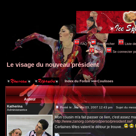
FAQ
Rechercher
Liste 
Profil
Se connecter po
Le visage du nouveau président
Index du Forum
>>>
Coulisses
Auteur
Katherina
Posté le: Jeu Mai 03, 2007 12:43 pm
Sujet du messa
Administratrice
Mon cousin m'a fait passer ce lien, c'est assez mar
http://www.zanorg.com/prodperso/president.swf
Certaines têtes valent le détour je trouve...
_________________