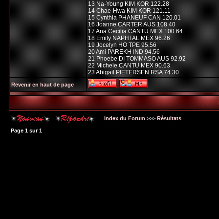
13 Na-Young KIM KOR 122.28
14 Chae-Hwa KIM KOR 121.11
15 Cynthia PHANEUF CAN 120.01
16 Joanne CARTER AUS 108.40
17 Ana Cecilia CANTU MEX 100.64
18 Emily NAPHTAL MEX 96.26
19 Jocelyn HO TPE 95.56
20 Ami PAREKH IND 94.56
21 Phoebe DI TOMMASO AUS 92.92
22 Michele CANTU MEX 90.63
23 Abigail PIETERSEN RSA 74.30
Revenir en haut de page
Index du Forum
>>>
Résultats
Page
1
sur
1