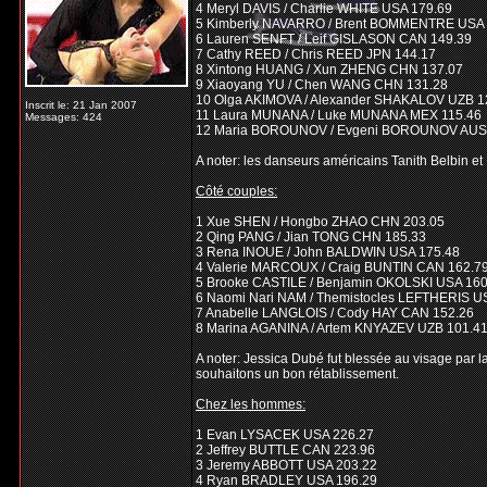
4 Meryl DAVIS / Charlie WHITE USA 179.69
5 Kimberly NAVARRO / Brent BOMMENTRE USA 
6 Lauren SENFT / Leif GISLASON CAN 149.39
7 Cathy REED / Chris REED JPN 144.17
8 Xintong HUANG / Xun ZHENG CHN 137.07
9 Xiaoyang YU / Chen WANG CHN 131.28
10 Olga AKIMOVA / Alexander SHAKALOV UZB 1
Inscrit le: 21 Jan 2007
11 Laura MUNANA / Luke MUNANA MEX 115.46
Messages: 424
12 Maria BOROUNOV / Evgeni BOROUNOV AUS
A noter: les danseurs américains Tanith Belbin et
Côté couples:
1 Xue SHEN / Hongbo ZHAO CHN 203.05
2 Qing PANG / Jian TONG CHN 185.33
3 Rena INOUE / John BALDWIN USA 175.48
4 Valerie MARCOUX / Craig BUNTIN CAN 162.7
5 Brooke CASTILE / Benjamin OKOLSKI USA 160
6 Naomi Nari NAM / Themistocles LEFTHERIS U
7 Anabelle LANGLOIS / Cody HAY CAN 152.26
8 Marina AGANINA / Artem KNYAZEV UZB 101.4
A noter: Jessica Dubé fut blessée au visage par l
souhaitons un bon rétablissement.
Chez les hommes:
1 Evan LYSACEK USA 226.27
2 Jeffrey BUTTLE CAN 223.96
3 Jeremy ABBOTT USA 203.22
4 Ryan BRADLEY USA 196.29