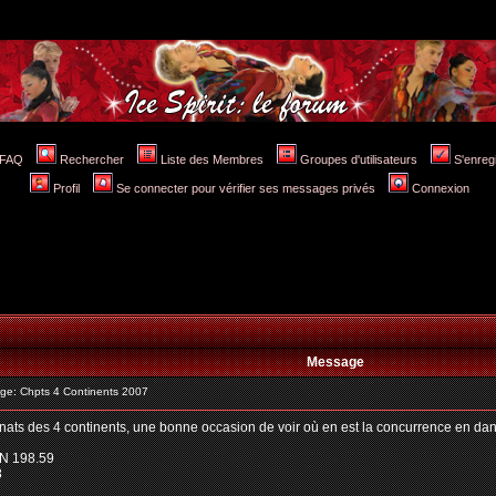
FAQ
Rechercher
Liste des Membres
Groupes d'utilisateurs
S'enreg
Profil
Se connecter pour vérifier ses messages privés
Connexion
Message
e: Chpts 4 Continents 2007
nats des 4 continents, une bonne occasion de voir où en est la concurrence en danse
N 198.59
8