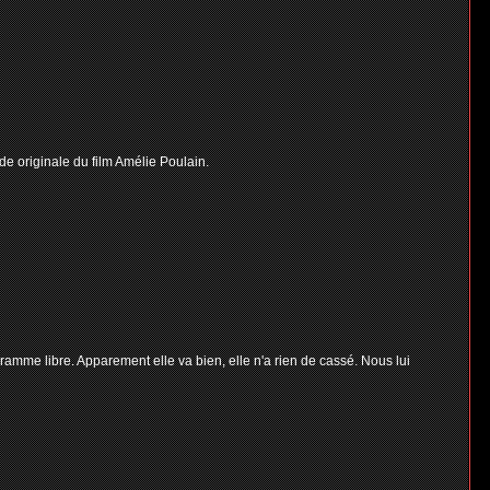
e originale du film Amélie Poulain.
ramme libre. Apparement elle va bien, elle n'a rien de cassé. Nous lui