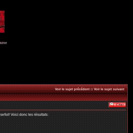
istrer
Voir le sujet précédent
::
Voir le sujet suivant
!lol! Voici donc les résultats: