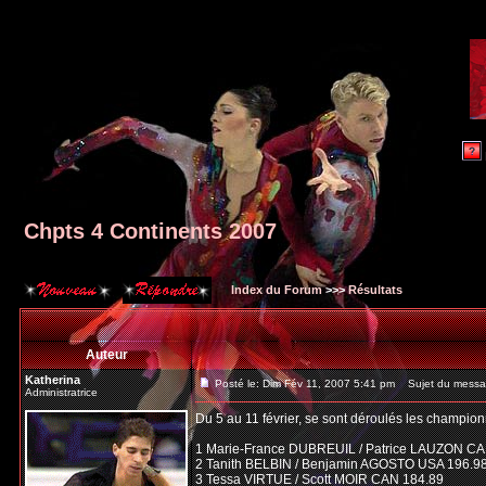
Chpts 4 Continents 2007
Index du Forum
>>>
Résultats
Auteur
Katherina
Posté le: Dim Fév 11, 2007 5:41 pm
Sujet du messag
Administratrice
Du 5 au 11 février, se sont déroulés les champion
1 Marie-France DUBREUIL / Patrice LAUZON CA
2 Tanith BELBIN / Benjamin AGOSTO USA 196.9
3 Tessa VIRTUE / Scott MOIR CAN 184.89