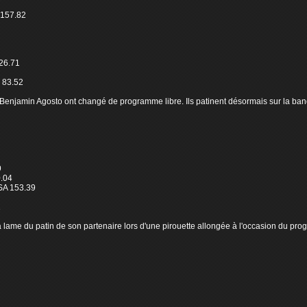
157.82
26.71
 83.52
 Benjamin Agosto ont changé de programme libre. Ils patinent désormais sur la band
9
.04
SA 153.39
1
a lame du patin de son partenaire lors d'une pirouette allongée à l'occasion du prog