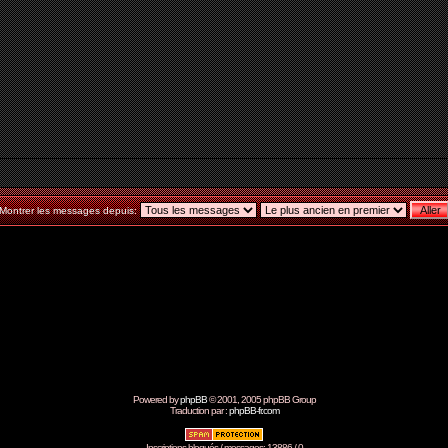
Montrer les messages depuis:
Powered by
phpBB
© 2001, 2005 phpBB Group
Traduction par :
phpBB-fr.com
Inscriptions bloqués / messages: 13886 / 0