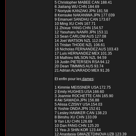
5 Christopher MABEE CAN 188.41
6 Jialiang WU CHN 184.69
7 Noriyuki KANZAKI JPN 181.58
8 Kensuke NAKANIWA JPN 177.039
9 Emanuel SANDHU CAN 173.67
10 Ming XU CHN 167.71
11 Zhixue YANG CHN 154.57
12 Yasuharu NANRI JPN 153.11
13 Sean CARLOW AUS 127.08
14 Joel WATSON NZL 112.04
15 Tristan THODE NZL 106.61
16 Nicholas FERNANDEZ AUS 103.43
17 Luis HERNANDEZ MEX 101.35
18 Mathieu WILSON NZL 94.59
19 Justin PIETERSEN RSA 94.12
20 Dean TIMMINS AUS 93.74
21 Adrian ALVARADO MEX 91.26
Et enfin pour les
dames
:
1 Kimmie MEISSNER USA 172.75
2 Emily HUGHES USA 166.60
3 Joannie ROCHETTE CAN 165.90
4 Aki SAWADA JPN 156.88
5 Alissa CZISNY USA 154.03
6 Yoshie ONDA JPN 152.61
7 Lesley HAWKER CAN 138.23
8 Binshu XU CHN 133.09
9 Yan LIU CHN 126.69
10 Dan FANG CHN 125.20
11 Yea-Ji SHIN KOR 123.44
12 Anastasia GIMAZETDINOVA UZB 123.39