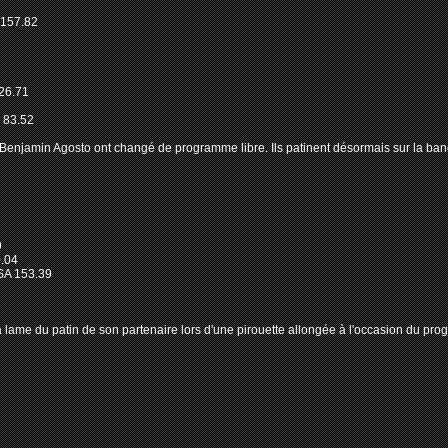
157.82
26.71
 83.52
 Benjamin Agosto ont changé de programme libre. Ils patinent désormais sur la band
9
.04
SA 153.39
1
a lame du patin de son partenaire lors d'une pirouette allongée à l'occasion du prog