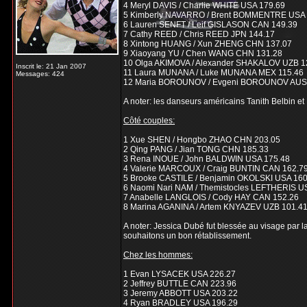
4 Meryl DAVIS / Charlie WHITE USA 179.69
5 Kimberly NAVARRO / Brent BOMMENTRE USA 
6 Lauren SENFT / Leif GISLASON CAN 149.39
7 Cathy REED / Chris REED JPN 144.17
8 Xintong HUANG / Xun ZHENG CHN 137.07
9 Xiaoyang YU / Chen WANG CHN 131.28
10 Olga AKIMOVA / Alexander SHAKALOV UZB 1
Inscrit le: 21 Jan 2007
11 Laura MUNANA / Luke MUNANA MEX 115.46
Messages: 424
12 Maria BOROUNOV / Evgeni BOROUNOV AUS
A noter: les danseurs américains Tanith Belbin et
Côté couples:
1 Xue SHEN / Hongbo ZHAO CHN 203.05
2 Qing PANG / Jian TONG CHN 185.33
3 Rena INOUE / John BALDWIN USA 175.48
4 Valerie MARCOUX / Craig BUNTIN CAN 162.7
5 Brooke CASTILE / Benjamin OKOLSKI USA 160
6 Naomi Nari NAM / Themistocles LEFTHERIS U
7 Anabelle LANGLOIS / Cody HAY CAN 152.26
8 Marina AGANINA / Artem KNYAZEV UZB 101.4
A noter: Jessica Dubé fut blessée au visage par l
souhaitons un bon rétablissement.
Chez les hommes:
1 Evan LYSACEK USA 226.27
2 Jeffrey BUTTLE CAN 223.96
3 Jeremy ABBOTT USA 203.22
4 Ryan BRADLEY USA 196.29