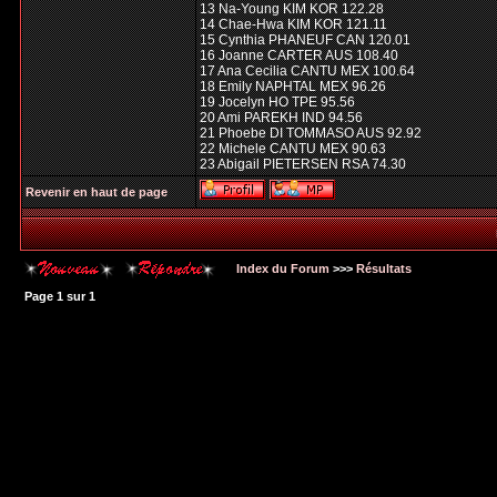
13 Na-Young KIM KOR 122.28
14 Chae-Hwa KIM KOR 121.11
15 Cynthia PHANEUF CAN 120.01
16 Joanne CARTER AUS 108.40
17 Ana Cecilia CANTU MEX 100.64
18 Emily NAPHTAL MEX 96.26
19 Jocelyn HO TPE 95.56
20 Ami PAREKH IND 94.56
21 Phoebe DI TOMMASO AUS 92.92
22 Michele CANTU MEX 90.63
23 Abigail PIETERSEN RSA 74.30
Revenir en haut de page
Index du Forum
>>>
Résultats
Page
1
sur
1