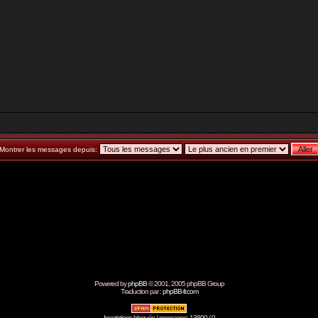
Montrer les messages depuis:
Powered by
phpBB
© 2001, 2005 phpBB Group
Traduction par :
phpBB-fr.com
Inscriptions bloqués / messages: 13890 / 0