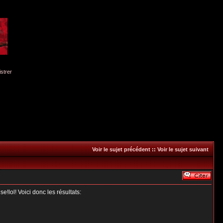
istrer
Voir le sujet précédent
::
Voir le sujet suivant
!lol! Voici donc les résultats: