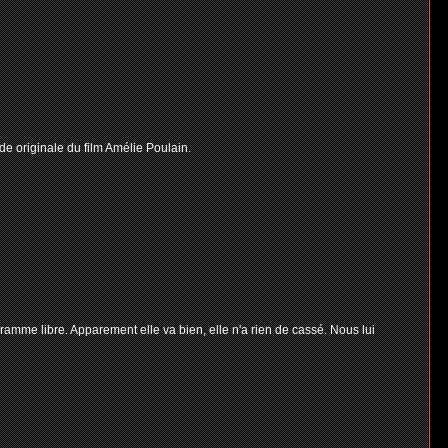
e originale du film Amélie Poulain.
ramme libre. Apparement elle va bien, elle n'a rien de cassé. Nous lui