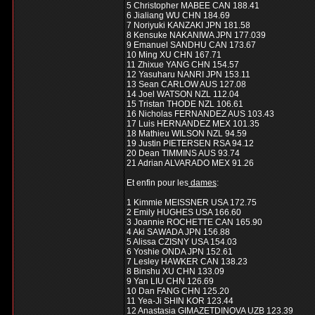
5 Christopher MABEE CAN 188.41
6 Jialiang WU CHN 184.69
7 Noriyuki KANZAKI JPN 181.58
8 Kensuke NAKANIWA JPN 177.039
9 Emanuel SANDHU CAN 173.67
10 Ming XU CHN 167.71
11 Zhixue YANG CHN 154.57
12 Yasuharu NANRI JPN 153.11
13 Sean CARLOW AUS 127.08
14 Joel WATSON NZL 112.04
15 Tristan THODE NZL 106.61
16 Nicholas FERNANDEZ AUS 103.43
17 Luis HERNANDEZ MEX 101.35
18 Mathieu WILSON NZL 94.59
19 Justin PIETERSEN RSA 94.12
20 Dean TIMMINS AUS 93.74
21 Adrian ALVARADO MEX 91.26
Et enfin pour les
dames
:
1 Kimmie MEISSNER USA 172.75
2 Emily HUGHES USA 166.60
3 Joannie ROCHETTE CAN 165.90
4 Aki SAWADA JPN 156.88
5 Alissa CZISNY USA 154.03
6 Yoshie ONDA JPN 152.61
7 Lesley HAWKER CAN 138.23
8 Binshu XU CHN 133.09
9 Yan LIU CHN 126.69
10 Dan FANG CHN 125.20
11 Yea-Ji SHIN KOR 123.44
12 Anastasia GIMAZETDINOVA UZB 123.39