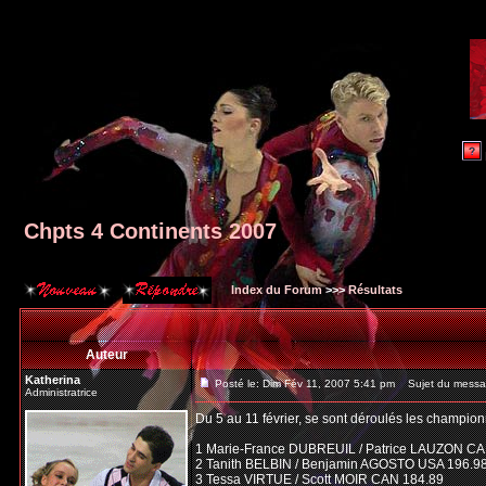
Chpts 4 Continents 2007
Index du Forum
>>>
Résultats
Auteur
Katherina
Posté le: Dim Fév 11, 2007 5:41 pm
Sujet du messag
Administratrice
Du 5 au 11 février, se sont déroulés les champion
1 Marie-France DUBREUIL / Patrice LAUZON CA
2 Tanith BELBIN / Benjamin AGOSTO USA 196.9
3 Tessa VIRTUE / Scott MOIR CAN 184.89