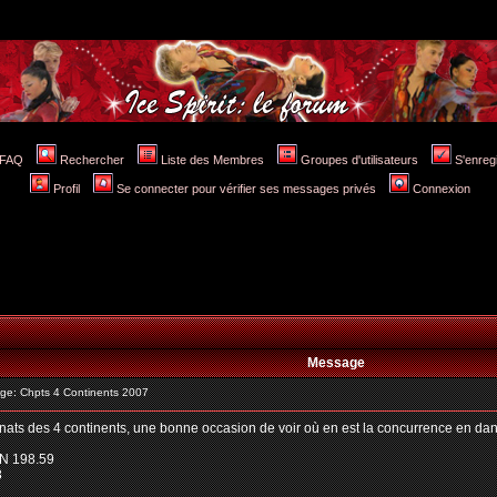
FAQ
Rechercher
Liste des Membres
Groupes d'utilisateurs
S'enreg
Profil
Se connecter pour vérifier ses messages privés
Connexion
Message
e: Chpts 4 Continents 2007
nats des 4 continents, une bonne occasion de voir où en est la concurrence en danse
N 198.59
8