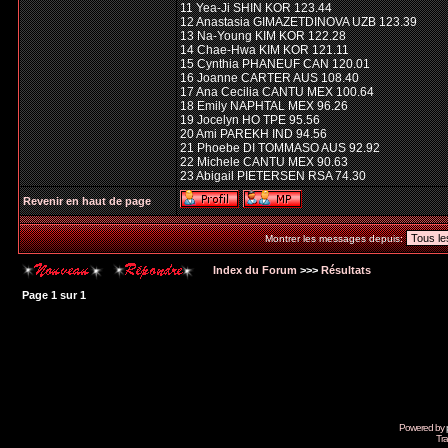
11 Yea-Ji SHIN KOR 123.44
12 Anastasia GIMAZETDINOVA UZB 123.39
13 Na-Young KIM KOR 122.28
14 Chae-Hwa KIM KOR 121.11
15 Cynthia PHANEUF CAN 120.01
16 Joanne CARTER AUS 108.40
17 Ana Cecilia CANTU MEX 100.64
18 Emily NAPHTAL MEX 96.26
19 Jocelyn HO TPE 95.56
20 Ami PAREKH IND 94.56
21 Phoebe DI TOMMASO AUS 92.92
22 Michele CANTU MEX 90.63
23 Abigail PIETERSEN RSA 74.30
Revenir en haut de page
Montrer les messages depuis:
Index du Forum
>>>
Résultats
Page
1
sur
1
Powered by
Tra