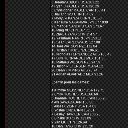
3 Jeremy ABBOTT USA 203.22
4 Ryan BRADLEY USA 196.29
5 Christopher MABEE CAN 188.41
6 Jialiang WU CHN 184.69
7 Noriyuki KANZAKI JPN 181.58
8 Kensuke NAKANIWA JPN 177.039
9 Emanuel SANDHU CAN 173.67
10 Ming XU CHN 167.71
11 Zhixue YANG CHN 154.57
12 Yasuharu NANRI JPN 153.11
13 Sean CARLOW AUS 127.08
14 Joel WATSON NZL 112.04
15 Tristan THODE NZL 106.61
16 Nicholas FERNANDEZ AUS 103.43
17 Luis HERNANDEZ MEX 101.35
18 Mathieu WILSON NZL 94.59
19 Justin PIETERSEN RSA 94.12
20 Dean TIMMINS AUS 93.74
21 Adrian ALVARADO MEX 91.26
Et enfin pour les
dames
:
1 Kimmie MEISSNER USA 172.75
2 Emily HUGHES USA 166.60
3 Joannie ROCHETTE CAN 165.90
4 Aki SAWADA JPN 156.88
5 Alissa CZISNY USA 154.03
6 Yoshie ONDA JPN 152.61
7 Lesley HAWKER CAN 138.23
8 Binshu XU CHN 133.09
9 Yan LIU CHN 126.69
10 Dan FANG CHN 125.20