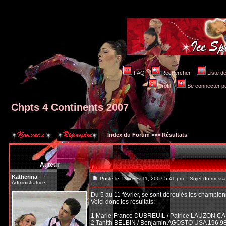
FAQ
Rechercher
Liste 
Profil
Se connecter po
Chpts 4 Continents 2007
Index du Forum
>>>
Résultats
Auteur
Katherina
Posté le: Dim Fév 11, 2007 5:41 pm
Sujet du messag
Administratrice
Du 5 au 11 février, se sont déroulés les champion
Voici donc les résultats:
1 Marie-France DUBREUIL / Patrice LAUZON CA
2 Tanith BELBIN / Benjamin AGOSTO USA 196.9