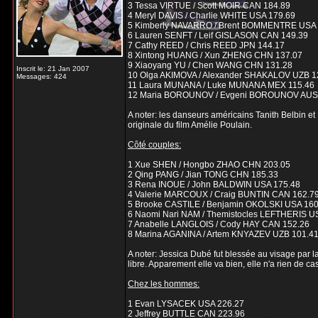
3 Tessa VIRTUE / Scott MOIR CAN 184.89
4 Meryl DAVIS / Charlie WHITE USA 179.69
5 Kimberly NAVARRO / Brent BOMMENTRE USA 
6 Lauren SENFT / Leif GISLASON CAN 149.39
7 Cathy REED / Chris REED JPN 144.17
8 Xintong HUANG / Xun ZHENG CHN 137.07
9 Xiaoyang YU / Chen WANG CHN 131.28
Inscrit le: 21 Jan 2007
10 Olga AKIMOVA / Alexander SHAKALOV UZB 1
Messages: 424
11 Laura MUNANA / Luke MUNANA MEX 115.46
12 Maria BOROUNOV / Evgeni BOROUNOV AUS
A noter: les danseurs américains Tanith Belbin e
originale du film Amélie Poulain.
Côté couples:
1 Xue SHEN / Hongbo ZHAO CHN 203.05
2 Qing PANG / Jian TONG CHN 185.33
3 Rena INOUE / John BALDWIN USA 175.48
4 Valerie MARCOUX / Craig BUNTIN CAN 162.7
5 Brooke CASTILE / Benjamin OKOLSKI USA 160
6 Naomi Nari NAM / Themistocles LEFTHERIS U
7 Anabelle LANGLOIS / Cody HAY CAN 152.26
8 Marina AGANINA / Artem KNYAZEV UZB 101.4
A noter: Jessica Dubé fut blessée au visage par l
libre. Apparement elle va bien, elle n'a rien de c
Chez les hommes:
1 Evan LYSACEK USA 226.27
2 Jeffrey BUTTLE CAN 223.96