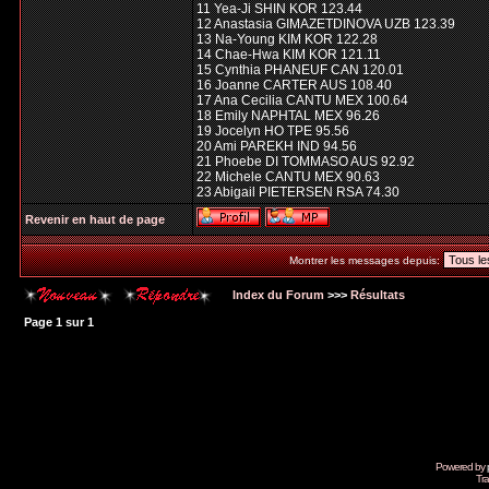
11 Yea-Ji SHIN KOR 123.44
12 Anastasia GIMAZETDINOVA UZB 123.39
13 Na-Young KIM KOR 122.28
14 Chae-Hwa KIM KOR 121.11
15 Cynthia PHANEUF CAN 120.01
16 Joanne CARTER AUS 108.40
17 Ana Cecilia CANTU MEX 100.64
18 Emily NAPHTAL MEX 96.26
19 Jocelyn HO TPE 95.56
20 Ami PAREKH IND 94.56
21 Phoebe DI TOMMASO AUS 92.92
22 Michele CANTU MEX 90.63
23 Abigail PIETERSEN RSA 74.30
Revenir en haut de page
Montrer les messages depuis:
Index du Forum
>>>
Résultats
Page
1
sur
1
Powered by
Tra