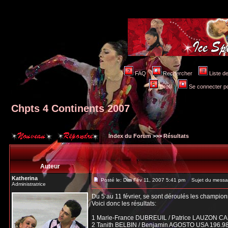
FAQ
Rechercher
Liste 
Profil
Se connecter po
Chpts 4 Continents 2007
Index du Forum
>>>
Résultats
Auteur
Katherina
Posté le: Dim Fév 11, 2007 5:41 pm
Sujet du messag
Administratrice
Du 5 au 11 février, se sont déroulés les champion
Voici donc les résultats:
1 Marie-France DUBREUIL / Patrice LAUZON CA
2 Tanith BELBIN / Benjamin AGOSTO USA 196.9