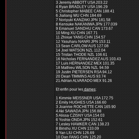
3 Jeremy ABBOTT USA 203.22
4 Ryan BRADLEY USA 196.29
5 Christopher MABEE CAN 188.41
6 Jialiang WU CHN 184.69
7 Noriyuki KANZAKI JPN 181.58
8 Kensuke NAKANIWA JPN 177.039
9 Emanuel SANDHU CAN 173.67
10 Ming XU CHN 167.71
11 Zhixue YANG CHN 154.57
12 Yasuharu NANRI JPN 153.11
13 Sean CARLOW AUS 127.08
14 Joel WATSON NZL 112.04
15 Tristan THODE NZL 106.61
16 Nicholas FERNANDEZ AUS 103.43
17 Luis HERNANDEZ MEX 101.35
18 Mathieu WILSON NZL 94.59
19 Justin PIETERSEN RSA 94.12
20 Dean TIMMINS AUS 93.74
21 Adrian ALVARADO MEX 91.26
Et enfin pour les
dames
:
1 Kimmie MEISSNER USA 172.75
2 Emily HUGHES USA 166.60
3 Joannie ROCHETTE CAN 165.90
4 Aki SAWADA JPN 156.88
5 Alissa CZISNY USA 154.03
6 Yoshie ONDA JPN 152.61
7 Lesley HAWKER CAN 138.23
8 Binshu XU CHN 133.09
9 Yan LIU CHN 126.69
10 Dan FANG CHN 125.20