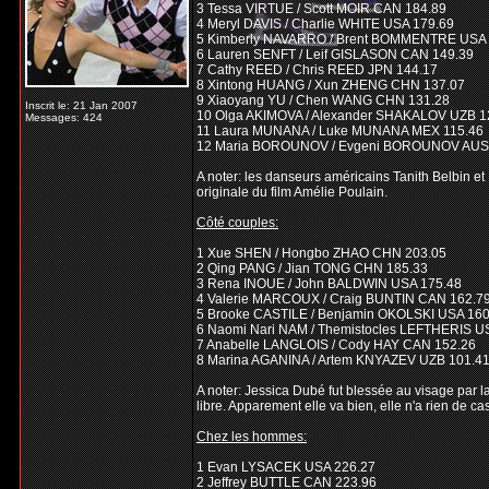
3 Tessa VIRTUE / Scott MOIR CAN 184.89
4 Meryl DAVIS / Charlie WHITE USA 179.69
5 Kimberly NAVARRO / Brent BOMMENTRE USA 
6 Lauren SENFT / Leif GISLASON CAN 149.39
7 Cathy REED / Chris REED JPN 144.17
8 Xintong HUANG / Xun ZHENG CHN 137.07
9 Xiaoyang YU / Chen WANG CHN 131.28
Inscrit le: 21 Jan 2007
10 Olga AKIMOVA / Alexander SHAKALOV UZB 1
Messages: 424
11 Laura MUNANA / Luke MUNANA MEX 115.46
12 Maria BOROUNOV / Evgeni BOROUNOV AUS
A noter: les danseurs américains Tanith Belbin e
originale du film Amélie Poulain.
Côté couples:
1 Xue SHEN / Hongbo ZHAO CHN 203.05
2 Qing PANG / Jian TONG CHN 185.33
3 Rena INOUE / John BALDWIN USA 175.48
4 Valerie MARCOUX / Craig BUNTIN CAN 162.7
5 Brooke CASTILE / Benjamin OKOLSKI USA 160
6 Naomi Nari NAM / Themistocles LEFTHERIS U
7 Anabelle LANGLOIS / Cody HAY CAN 152.26
8 Marina AGANINA / Artem KNYAZEV UZB 101.4
A noter: Jessica Dubé fut blessée au visage par l
libre. Apparement elle va bien, elle n'a rien de c
Chez les hommes:
1 Evan LYSACEK USA 226.27
2 Jeffrey BUTTLE CAN 223.96