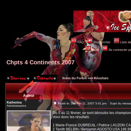
FAQ
Rechercher
Liste 
Profil
Se connecter po
Chpts 4 Continents 2007
Index du Forum
>>>
Résultats
Auteur
Katherina
Posté le: Dim Fév 11, 2007 5:41 pm
Sujet du messag
Administratrice
Du 5 au 11 février, se sont déroulés les champion
Voici donc les résultats:
1 Marie-France DUBREUIL / Patrice LAUZON CA
2 Tanith BELBIN / Benjamin AGOSTO USA 196.9