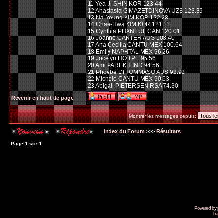
11 Yea-Ji SHIN KOR 123.44
12 Anastasia GIMAZETDINOVA UZB 123.39
13 Na-Young KIM KOR 122.28
14 Chae-Hwa KIM KOR 121.11
15 Cynthia PHANEUF CAN 120.01
16 Joanne CARTER AUS 108.40
17 Ana Cecilia CANTU MEX 100.64
18 Emily NAPHTAL MEX 96.26
19 Jocelyn HO TPE 95.56
20 Ami PAREKH IND 94.56
21 Phoebe DI TOMMASO AUS 92.92
22 Michele CANTU MEX 90.63
23 Abigail PIETERSEN RSA 74.30
Revenir en haut de page
Montrer les messages depuis:
Index du Forum
>>>
Résultats
Page
1
sur
1
Powered by
Tra