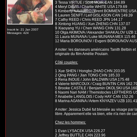
3 Tessa VIRTUE / Scott MOIR CAN 184.89
4 Meryl DAVIS / Charlie WHITE USA 179.69
5 Kimberly NAVARRO / Brent BOMMENTRE USA 
6 Lauren SENFT / Leif GISLASON CAN 149.39
7 Cathy REED / Chris REED JPN 144.17
8 Xintong HUANG / Xun ZHENG CHN 137.07
9 Xiaoyang YU / Chen WANG CHN 131.28
Inscrit le: 21 Jan 2007
10 Olga AKIMOVA / Alexander SHAKALOV UZB 1
Messages: 424
11 Laura MUNANA / Luke MUNANA MEX 115.46
12 Maria BOROUNOV / Evgeni BOROUNOV AUS
A noter: les danseurs américains Tanith Belbin e
originale du film Amélie Poulain.
Côté couples:
1 Xue SHEN / Hongbo ZHAO CHN 203.05
2 Qing PANG / Jian TONG CHN 185.33
3 Rena INOUE / John BALDWIN USA 175.48
4 Valerie MARCOUX / Craig BUNTIN CAN 162.7
5 Brooke CASTILE / Benjamin OKOLSKI USA 160
6 Naomi Nari NAM / Themistocles LEFTHERIS U
7 Anabelle LANGLOIS / Cody HAY CAN 152.26
8 Marina AGANINA / Artem KNYAZEV UZB 101.4
A noter: Jessica Dubé fut blessée au visage par l
libre. Apparement elle va bien, elle n'a rien de c
Chez les hommes:
1 Evan LYSACEK USA 226.27
2 Jeffrey BUTTLE CAN 223.96