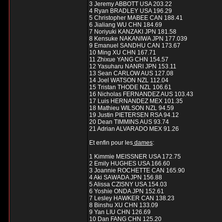
3 Jeremy ABBOTT USA 203.22
4 Ryan BRADLEY USA 196.29
5 Christopher MABEE CAN 188.41
6 Jialiang WU CHN 184.69
7 Noriyuki KANZAKI JPN 181.58
8 Kensuke NAKANIWA JPN 177.039
9 Emanuel SANDHU CAN 173.67
10 Ming XU CHN 167.71
11 Zhixue YANG CHN 154.57
12 Yasuharu NANRI JPN 153.11
13 Sean CARLOW AUS 127.08
14 Joel WATSON NZL 112.04
15 Tristan THODE NZL 106.61
16 Nicholas FERNANDEZ AUS 103.43
17 Luis HERNANDEZ MEX 101.35
18 Mathieu WILSON NZL 94.59
19 Justin PIETERSEN RSA 94.12
20 Dean TIMMINS AUS 93.74
21 Adrian ALVARADO MEX 91.26
Et enfin pour les
dames
:
1 Kimmie MEISSNER USA 172.75
2 Emily HUGHES USA 166.60
3 Joannie ROCHETTE CAN 165.90
4 Aki SAWADA JPN 156.88
5 Alissa CZISNY USA 154.03
6 Yoshie ONDA JPN 152.61
7 Lesley HAWKER CAN 138.23
8 Binshu XU CHN 133.09
9 Yan LIU CHN 126.69
10 Dan FANG CHN 125.20