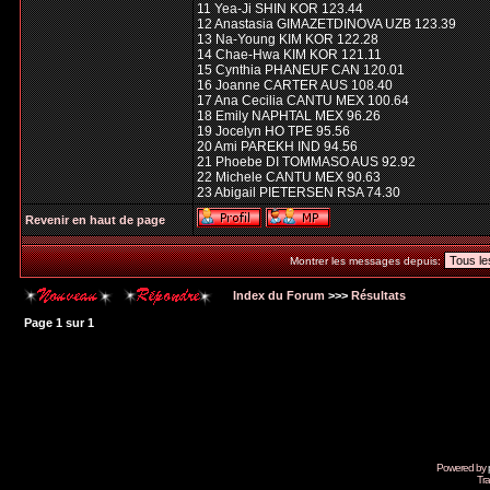
11 Yea-Ji SHIN KOR 123.44
12 Anastasia GIMAZETDINOVA UZB 123.39
13 Na-Young KIM KOR 122.28
14 Chae-Hwa KIM KOR 121.11
15 Cynthia PHANEUF CAN 120.01
16 Joanne CARTER AUS 108.40
17 Ana Cecilia CANTU MEX 100.64
18 Emily NAPHTAL MEX 96.26
19 Jocelyn HO TPE 95.56
20 Ami PAREKH IND 94.56
21 Phoebe DI TOMMASO AUS 92.92
22 Michele CANTU MEX 90.63
23 Abigail PIETERSEN RSA 74.30
Revenir en haut de page
Montrer les messages depuis:
Index du Forum
>>>
Résultats
Page
1
sur
1
Powered by
Tra