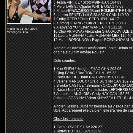
3 Tessa VIRTUE / Scott MOIR CAN 184.89
4 Meryl DAVIS / Charlie WHITE USA 179.69
5 Kimberly NAVARRO / Brent BOMMENTRE USA 
6 Lauren SENFT / Leif GISLASON CAN 149.39
7 Cathy REED / Chris REED JPN 144.17
8 Xintong HUANG / Xun ZHENG CHN 137.07
9 Xiaoyang YU / Chen WANG CHN 131.28
Inscrit le: 21 Jan 2007
10 Olga AKIMOVA / Alexander SHAKALOV UZB 1
Messages: 424
11 Laura MUNANA / Luke MUNANA MEX 115.46
12 Maria BOROUNOV / Evgeni BOROUNOV AUS
A noter: les danseurs américains Tanith Belbin e
originale du film Amélie Poulain.
Côté couples:
1 Xue SHEN / Hongbo ZHAO CHN 203.05
2 Qing PANG / Jian TONG CHN 185.33
3 Rena INOUE / John BALDWIN USA 175.48
4 Valerie MARCOUX / Craig BUNTIN CAN 162.7
5 Brooke CASTILE / Benjamin OKOLSKI USA 160
6 Naomi Nari NAM / Themistocles LEFTHERIS U
7 Anabelle LANGLOIS / Cody HAY CAN 152.26
8 Marina AGANINA / Artem KNYAZEV UZB 101.4
A noter: Jessica Dubé fut blessée au visage par l
libre. Apparement elle va bien, elle n'a rien de c
Chez les hommes:
1 Evan LYSACEK USA 226.27
2 Jeffrey BUTTLE CAN 223.96