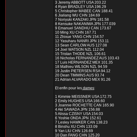
3 Jeremy ABBOTT USA 203.22
4 Ryan BRADLEY USA 196.29
5 Christopher MABEE CAN 188.41
6 Jialiang WU CHN 184.69
7 Noriyuki KANZAKI JPN 181.58
8 Kensuke NAKANIWA JPN 177.039
9 Emanuel SANDHU CAN 173.67
10 Ming XU CHN 167.71
11 Zhixue YANG CHN 154.57
12 Yasuharu NANRI JPN 153.11
13 Sean CARLOW AUS 127.08
14 Joel WATSON NZL 112.04
15 Tristan THODE NZL 106.61
16 Nicholas FERNANDEZ AUS 103.43
17 Luis HERNANDEZ MEX 101.35
18 Mathieu WILSON NZL 94.59
19 Justin PIETERSEN RSA 94.12
20 Dean TIMMINS AUS 93.74
21 Adrian ALVARADO MEX 91.26
Et enfin pour les
dames
:
1 Kimmie MEISSNER USA 172.75
2 Emily HUGHES USA 166.60
3 Joannie ROCHETTE CAN 165.90
4 Aki SAWADA JPN 156.88
5 Alissa CZISNY USA 154.03
6 Yoshie ONDA JPN 152.61
7 Lesley HAWKER CAN 138.23
8 Binshu XU CHN 133.09
9 Yan LIU CHN 126.69
10 Dan FANG CHN 125.20