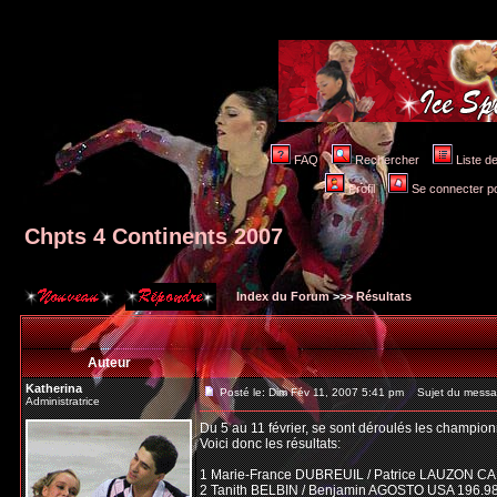
FAQ
Rechercher
Liste 
Profil
Se connecter po
Chpts 4 Continents 2007
Index du Forum
>>>
Résultats
Auteur
Katherina
Posté le: Dim Fév 11, 2007 5:41 pm
Sujet du messag
Administratrice
Du 5 au 11 février, se sont déroulés les champion
Voici donc les résultats:
1 Marie-France DUBREUIL / Patrice LAUZON CA
2 Tanith BELBIN / Benjamin AGOSTO USA 196.9