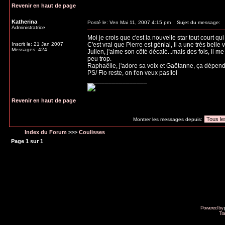
Revenir en haut de page
Katherina
Posté le: Ven Mai 11, 2007 4:15 pm
Sujet du message:
Administratrice
Moi je crois que c'est la nouvelle star tout court qu
Inscrit le: 21 Jan 2007
C'est vrai que Pierre est génial, il a une très belle vo
Messages: 424
Julien, j'aime son côté décalé...mais des fois, il me 
peu trop.
Raphaëlle, j'adore sa voix et Gaëtanne, ça dépen
PS/ Flo reste, on t'en veux pas!lol
_________________
Revenir en haut de page
Montrer les messages depuis:
Index du Forum
>>>
Coulisses
Page
1
sur
1
Powered by
Tra