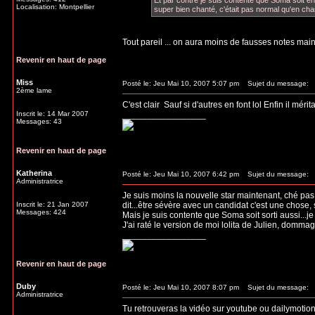
Et par contre je suis contente que Soma soit enfin 
Localisation: Montpellier
super bien chanté, c'était pas normal qu'en chanta
Tout pareil ... on aura moins de fausses notes maint
Revenir en haut de page
Miss
Posté le: Jeu Mai 10, 2007 5:07 pm
Sujet du message:
2ème lame
C'est clair
Sauf si d'autres en font lol Enfin il méri
Inscrit le: 14 Mar 2007
_________________
Messages: 43
Revenir en haut de page
Katherina
Posté le: Jeu Mai 10, 2007 6:42 pm
Sujet du message:
Administratrice
Je suis moins la nouvelle star maintenant, ché pas 
Inscrit le: 21 Jan 2007
dit...être sévère avec un candidat c'est une chose
Messages: 424
Mais je suis contente que Soma soit sorti aussi...je
J'ai raté le version de moi lolita de Julien, dommag
_________________
Revenir en haut de page
Duby
Posté le: Jeu Mai 10, 2007 8:07 pm
Sujet du message:
Administratrice
Tu retrouveras la vidéo sur youtube ou dailymotio