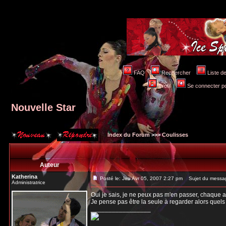
FAQ
Rechercher
Liste 
Profil
Se connecter po
Nouvelle Star
Index du Forum
>>>
Coulisses
Auteur
Katherina
Posté le: Jeu Avr 05, 2007 2:27 pm
Sujet du messag
Administratrice
Oui je sais, je ne peux pas m'en passer, chaque a
Je pense pas être la seule à regarder alors quel
_________________