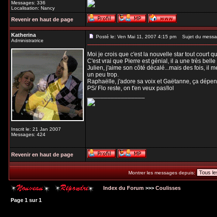
Messages: 336
Localisation: Nancy
Revenir en haut de page
Katherina
Posté le: Ven Mai 11, 2007 4:15 pm
Sujet du messa
Administratrice
Moi je crois que c'est la nouvelle star tout court q
C'est vrai que Pierre est génial, il a une très belle 
Julien, j'aime son côté décalé...mais des fois, il m
un peu trop.
Raphaëlle, j'adore sa voix et Gaëtanne, ça dépe
PS/ Flo reste, on t'en veux pas!lol
_________________
Inscrit le: 21 Jan 2007
Messages: 424
Revenir en haut de page
Montrer les messages depuis:
Index du Forum
>>>
Coulisses
Page
1
sur
1