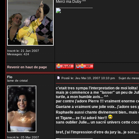
Merci ma Duby ^^
_________________
Inscrit le: 21 Jan 2007
Messages: 424
Revenir en haut de page
Flo
Posté le: Jeu Mai 10, 2007 10:10 pm
Sujet du mess
lame de cristal
c'etait tres sympa l'interpretation de moi lolita!
mais je commence a me "lasser" un peu de Julie
turtle, a mon humble avis... ^^
par contre j'adore Pierre !!! vraiment enorme ce
Gaetane a vraiment une jolie voix.. j'adore ses
Raphaelle aussi chante divinement bien.. mais e
et Tigane... ze l'ai adoré hier!!
sans oublier Julie... un sacré univers cette coco
bref, j'ai l'impression d'etre du jury la.. je sors...
_________________
Inscrit le: 05 Mar 2007