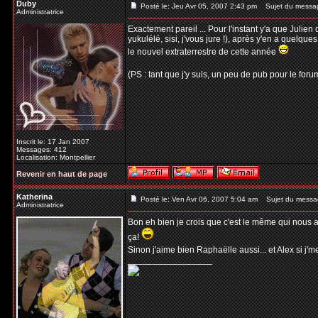
Duby
Posté le: Jeu Avr 05, 2007 2:43 pm
Sujet du messa
Administratrice
Exactement pareil ... Pour l'instant y'a que Jul
yukulélé, sisi, j'vous jure !), après y'en a quelques
le nouvel extraterrestre de cette année
(PS : tant que j'y suis, un peu de pub pour le for
Inscrit le: 17 Jan 2007
Messages: 412
Localisation: Montpellier
Revenir en haut de page
Katherina
Posté le: Ven Avr 06, 2007 5:04 am
Sujet du messa
Administratrice
Bon eh bien je crois que c'est le même qui nous a m
ça!
Sinon j'aime bien Raphaëlle aussi... et Alex si j'
_________________