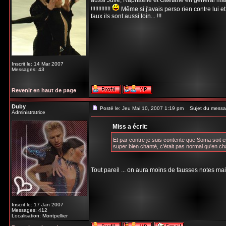
aussi Julie, Raphaëlle et Gaëtane en général mais
!!!!!!!!!!!!!
Même si j'avais perso rien contre lui et
faux ils sont aussi loin... !!!
Inscrit le: 14 Mar 2007
Messages: 43
Revenir en haut de page
Duby
Posté le: Jeu Mai 10, 2007 1:19 pm
Sujet du messa
Administratrice
Miss a écrit:
Et par contre je suis contente que Soma soit enfin
super bien chanté, c'était pas normal qu'en chant
Tout pareil ... on aura moins de fausses notes main
Inscrit le: 17 Jan 2007
Messages: 412
Localisation: Montpellier