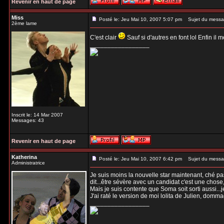
Revenir en haut de page
Miss
Posté le: Jeu Mai 10, 2007 5:07 pm
Sujet du messa
2ème lame
C'est clair
Sauf si d'autres en font lol Enfin il 
_________________
Inscrit le: 14 Mar 2007
Messages: 43
Revenir en haut de page
Katherina
Posté le: Jeu Mai 10, 2007 6:42 pm
Sujet du messa
Administratrice
Je suis moins la nouvelle star maintenant, ché pas
dit...être sévère avec un candidat c'est une chos
Mais je suis contente que Soma soit sorti aussi...j
J'ai raté le version de moi lolita de Julien, domm
_________________