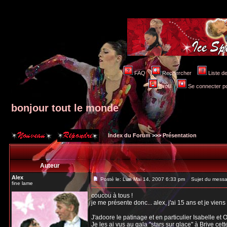
FAQ
Rechercher
Liste 
Profil
Se connecter po
bonjour tout le monde
Index du Forum
>>>
Présentation
Auteur
Alex
Posté le: Lun Mai 14, 2007 6:33 pm
Sujet du messag
fine lame
coucou à tous !
je me présente donc... alex, j'ai 15 ans et je vie
J'adoore le patinage et en particulier Isabelle et O
Je les ai vus au gala "stars sur glace" à Brive cett