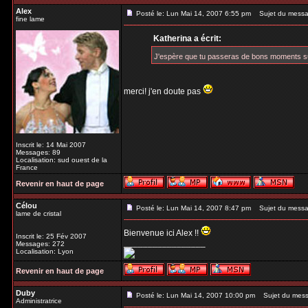
Alex
Posté le: Lun Mai 14, 2007 6:55 pm
Sujet du messa
fine lame
Katherina a écrit:
J'espère que tu passeras de bons moments s
merci! j'en doute pas
Inscrit le: 14 Mai 2007
Messages: 89
Localisation: sud ouest de la
France
Revenir en haut de page
Célou
Posté le: Lun Mai 14, 2007 8:47 pm
Sujet du messa
lame de cristal
Bienvenue ici Alex !!
Inscrit le: 25 Fév 2007
_________________
Messages: 272
Localisation: Lyon
Revenir en haut de page
Duby
Posté le: Lun Mai 14, 2007 10:00 pm
Sujet du mess
Administratrice