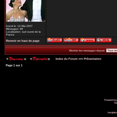
Inscrit le: 14 Mai 2007
Messages: 89
Localisation: sud ouest de la
France
Revenir en haut de page
Montrer les messages depuis:
Index du Forum
>>>
Présentation
Page
1
sur
1
Powered by
Tra
Inscripti