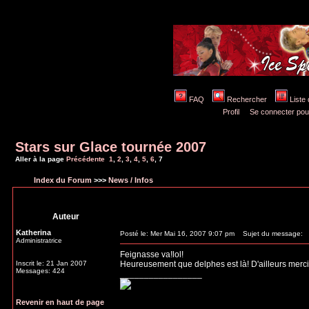
FAQ
Rechercher
Liste
Profil
Se connecter pou
Stars sur Glace tournée 2007
Aller à la page
Précédente
1
,
2
,
3
,
4
,
5
,
6
,
7
Index du Forum
>>>
News / Infos
Auteur
Katherina
Posté le: Mer Mai 16, 2007 9:07 pm
Sujet du message:
Administratrice
Feignasse va!lol!
Inscrit le: 21 Jan 2007
Heureusement que delphes est là! D'ailleurs merc
Messages: 424
_________________
Revenir en haut de page