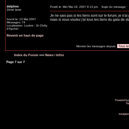
delphes
Posté le: Mer Mai 16, 2007 9:13 pm
Sujet du message:
2ème lame
Je ne sais pas si les liens sont sur le forum, je n'ai 
Inscrit le: 13 Mai 2007
mais si vous voulez j'ai tous les liens du gala de sta
Messages: 74
Localisation: Lozère : St Chély
d'Apcher
Revenir en haut de page
Montrer les messages depuis:
Index du Forum
>>>
News / Infos
Page
7
sur
7
Powered by
Tra
Inscripti