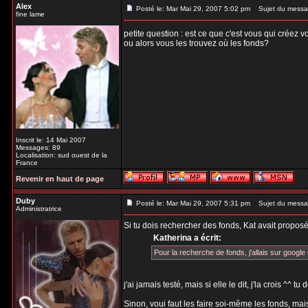
Alex
Posté le: Mar Mai 29, 2007 5:02 pm
Sujet du messa
fine lame
petite question : est ce que c'est vous qui créez 
ou alors vous les trouvez où les fonds?
Inscrit le: 14 Mai 2007
Messages: 89
Localisation: sud ouest de la
France
Revenir en haut de page
Duby
Posté le: Mar Mai 29, 2007 5:31 pm
Sujet du messa
Administratrice
Si tu dois rechercher des fonds, Kat avait proposé
Katherina a écrit:
Pour la recherche de fonds, j'allais sur google e
j'ai jamais testé, mais si elle le dit, j'la crois ^^ 
Sinon, voui faut les faire soi-même les fonds, mais