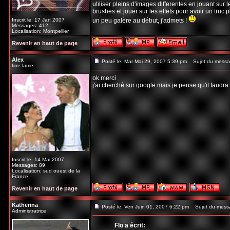
utiliser pleins d'images differentes en jouant sur l
brushes et jouer sur les effets pour avoir un truc p
Inscrit le: 17 Jan 2007
un peu galère au début, j'admets !
Messages: 412
Localisation: Montpellier
Revenir en haut de page
Alex
Posté le: Mar Mai 29, 2007 5:39 pm
Sujet du messa
fine lame
ok merci
j'ai cherché sur google mais je pense qu'il faud
Inscrit le: 14 Mai 2007
Messages: 89
Localisation: sud ouest de la
France
Revenir en haut de page
Katherina
Posté le: Ven Juin 01, 2007 6:22 pm
Sujet du mess
Administratrice
Flo a écrit: