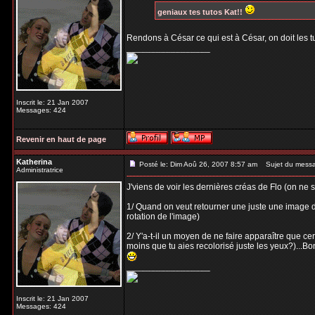
geniaux tes tutos Kat!!
Rendons à César ce qui est à César, on doit les 
_________________
Inscrit le: 21 Jan 2007
Messages: 424
Revenir en haut de page
Katherina
Posté le: Dim Aoû 26, 2007 8:57 am
Sujet du mess
Administratrice
J'viens de voir les dernières créas de Flo (on ne 
1/ Quand on veut retourner une juste une image d
rotation de l'image)
2/ Y'a-t-il un moyen de ne faire apparaître que c
moins que tu aies recolorisé juste les yeux?)...Bo
_________________
Inscrit le: 21 Jan 2007
Messages: 424