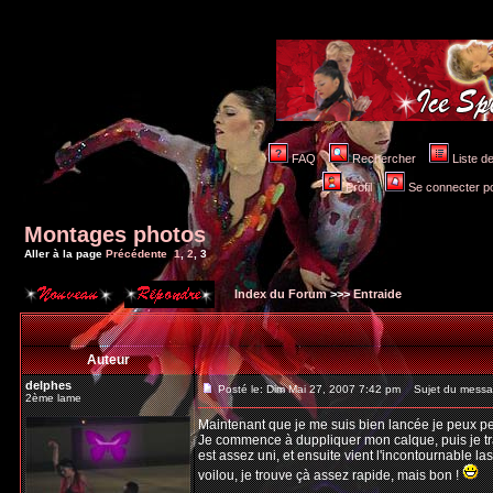
FAQ
Rechercher
Liste 
Profil
Se connecter po
Montages photos
Aller à la page
Précédente
1
,
2
,
3
Index du Forum
>>>
Entraide
Auteur
delphes
Posté le: Dim Mai 27, 2007 7:42 pm
Sujet du messa
2ème lame
Maintenant que je me suis bien lancée je peux peu
Je commence à duppliquer mon calque, puis je tra
est assez uni, et ensuite vient l'incontournable lass
voilou, je trouve çà assez rapide, mais bon !