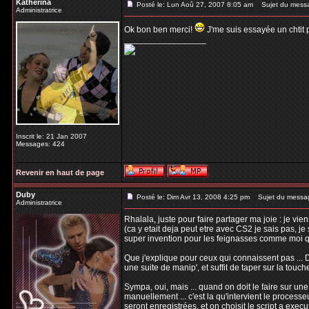
Katherina
Posté le: Lun Aoû 27, 2007 8:05 am
Sujet du mess
Administratrice
Ok bon ben merci!
J'me suis essayée un chtit pe
_________________
Inscrit le: 21 Jan 2007
Messages: 424
Revenir en haut de page
Duby
Posté le: Dim Avr 13, 2008 4:25 pm
Sujet du messa
Administratrice
Rhalala, juste pour faire partager ma joie : je vi
(ca y etait deja peut etre avec CS2 je sais pas, je 
super invention pour les feignasses comme moi qu
Que j'explique pour ceux qui connaissent pas ... D
une suite de manip', et suffit de taper sur la touc
Sympa, oui, mais ... quand on doit le faire sur un
manuellement ... c'est la qu'intervient le processeu
seront enregistrées, et on choisit le script a execu