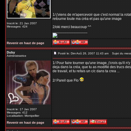
1/ j'viens de m'apercevoir que c'est normal la rota
retourne toute ma créa et pas qu'une image
Inscrit le: 21 Jan 2007
Messages: 424
2/oki merci beaucoup ^^
_________________
Revenir en haut de page
Duby
Posté le: Dim Aoû 26, 2007 11:43 am
Sujet du mess
Administratrice
1/ Pour faire tourner qu'une image, j'crois qu'il n
deja dans la créa, que tu as modifié des trucs des
de travail, et tu refais un c/c dans ta crea ...
2/ Pareil que Flo
Inscrit le: 17 Jan 2007
Messages: 412
Localisation: Montpellier
Revenir en haut de page