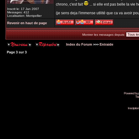
chrono, c'est fait
... si elle est pas belle la vie h
Inscrit le: 17 Jan 2007
Messages: 412
(je sens deja l'immense utilité que ca va avoir pour
Localisation: Montpellier
Revenir en haut de page
Montrer les messages depuis:
Index du Forum
>>>
Entraide
Page
3
sur
3
Powered by
Tra
Inscripti