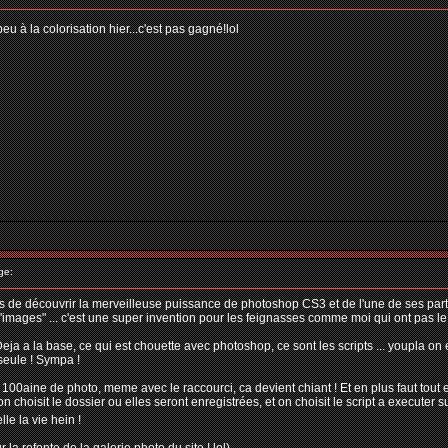
u à la colorisation hier...c'est pas gagné!lol
ge:
ens de découvrir la merveilleuse puissance de photoshop CS3 et de l'une de ses partic
r d'images" ... c'est une super invention pour les feignasses comme moi qui ont pas l
ja a la base, ce qui est chouette avec photoshop, ce sont les scripts ... youpla on e
seule ! Sympa !
 100aine de photo, meme avec le raccourci, ca devient chiant ! Et en plus faut tout en
n choisit le dossier ou elles seront enregistrées, et on choisit le script a executer sur
elle la vie hein !