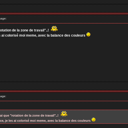
sage:
rotation de la zone de travail"..!
es ai colorisé moi meme, avec la balance des couleurs
age:
'ai que "rotation de la zone de travail"..!
ce, je les ai colorisé moi meme, avec la balance des couleurs