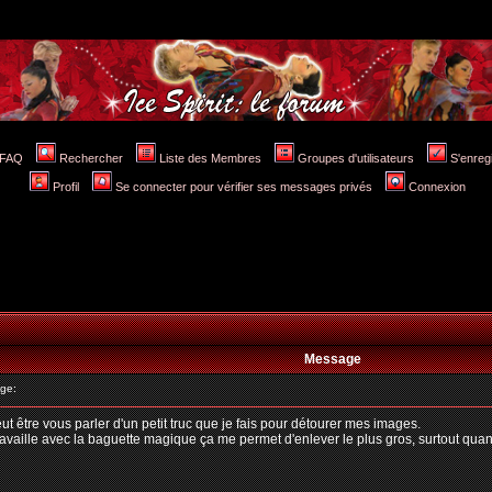
FAQ
Rechercher
Liste des Membres
Groupes d'utilisateurs
S'enreg
Profil
Se connecter pour vérifier ses messages privés
Connexion
Message
ge:
t être vous parler d'un petit truc que je fais pour détourer mes images.
aille avec la baguette magique ça me permet d'enlever le plus gros, surtout quand le