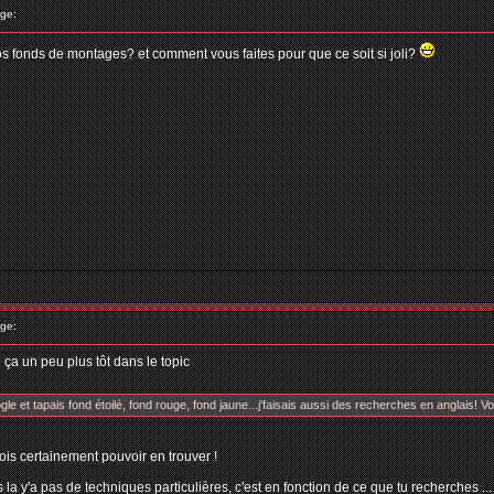
ge:
vos fonds de montages? et comment vous faites pour que ce soit si joli?
ge:
 ça un peu plus tôt dans le topic
gle et tapais fond étoilé, fond rouge, fond jaune...j'faisais aussi des recherches en anglais! Voil
tu dois certainement pouvoir en trouver !
 la y'a pas de techniques particulières, c'est en fonction de ce que tu recherches ...