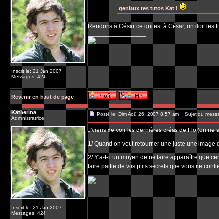
geniaux tes tutos Kat!!
Rendons à César ce qui est à César, on doit les 
_________________
Inscrit le: 21 Jan 2007
Messages: 424
Revenir en haut de page
Katherina
Posté le: Dim Aoû 26, 2007 8:57 am
Sujet du mess
Administratrice
J'viens de voir les dernières créas de Flo (on ne 
1/ Quand on veut retourner une juste une image da
2/ Y'a-t-il un moyen de ne faire apparaître que c
faire partie de vos ptits secrets que vous ne conf
_________________
Inscrit le: 21 Jan 2007
Messages: 424