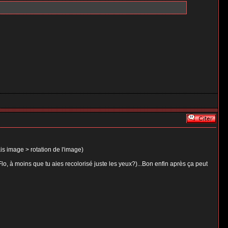
is image > rotation de l'image)
o, à moins que tu aies recolorisé juste les yeux?)...Bon enfin après ça peut