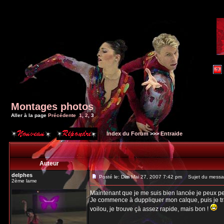
Montages photos
Aller à la page
Précédente
1
,
2
,
3
Index du Forum
>>>
Entraide
Auteur
delphes
Posté le: Dim Mai 27, 2007 7:42 pm
Sujet du messa
2ème lame
Maintenant que je me suis bien lancée je peux peu
Je commence à duppliquer mon calque, puis je trav
voilou, je trouve çà assez rapide, mais bon !