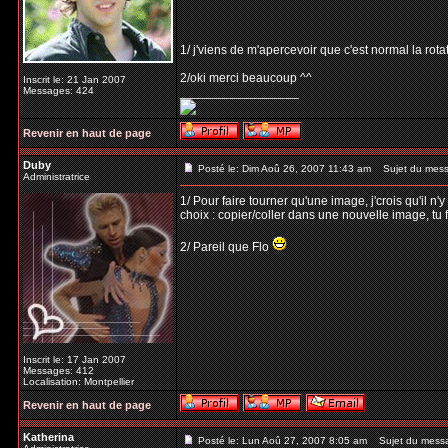
1/ j'viens de m'apercevoir que c'est normal la rota
2/oki merci beaucoup ^^
Inscrit le: 21 Jan 2007
Messages: 424
_________________
Revenir en haut de page
Duby
Posté le: Dim Aoû 26, 2007 11:43 am
Sujet du mess
Administratrice
1/ Pour faire tourner qu'une image, j'crois qu'il n
choix : copier/coller dans une nouvelle image, tu fa
2/ Pareil que Flo
Inscrit le: 17 Jan 2007
Messages: 412
Localisation: Montpellier
Revenir en haut de page
Katherina
Posté le: Lun Aoû 27, 2007 8:05 am
Sujet du mess