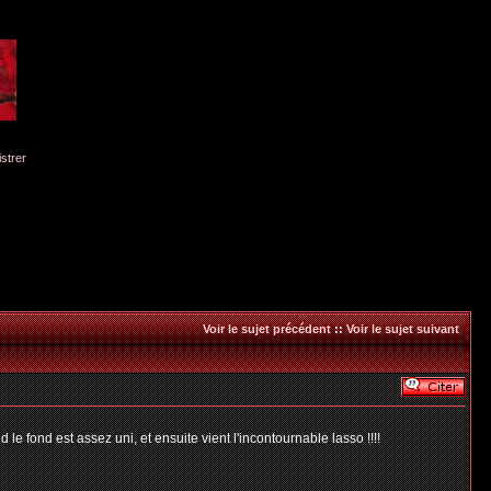
istrer
Voir le sujet précédent
::
Voir le sujet suivant
 fond est assez uni, et ensuite vient l'incontournable lasso !!!!