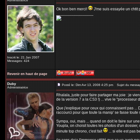
Administratrice
Ok bon ben merci!
J'me suis essayée un chtit pe
_________________
Inscrit le: 21 Jan 2007
Messages: 424
Revenir en haut de page
Duby
Posté le: Dim Avr 13, 2008 4:25 pm
Sujet du messa
Administratrice
Rhalala, juste pour faire partager ma joie : je vi
de la version 7 a la CS3 !) ... vive le "processeu
Que j'explique pour ceux qui connaissent pas ... De
raccourci pour que toute la manip' se fasse toute 
Sympa, oui, mais ... quand on doit le faire sur une
Youpla, on choisit toutes les photos d'un dossier, o
minute top chrono, c'est fait
... si elle est pas b