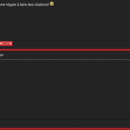
 me régale à faire des céations!
ge: