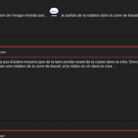
tion de l'image n'existe pas...
je parlais de la rotation dans la zone de trav
age:
'y a pas d'autres moyens que de la faire pivoter avant de la copier dans la créa. Donc
is une rotation de la zone de travail, et tu refais un c/c dans ta crea ...
age: