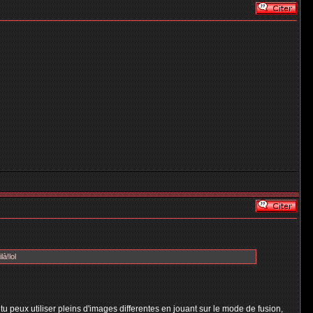
à!lol
 tu peux utiliser pleins d'images differentes en jouant sur le mode de fusion,