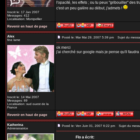
l'opacité, les effets ; ou tu peux "gribouiller" des
c'est un peu galère au début, j'admets !
Inscrit le: 17 Jan 2007
Messages: 412
Localisation: Montpellier
Revenir en haut de page
Alex
Posté le: Mar Mai 29, 2007 5:39 pm
Sujet du messa
fine lame
ok merci
j'ai cherché sur google mais je pense qu'il faud
Inscrit le: 14 Mai 2007
Messages: 89
Localisation: sud ouest de la
France
Revenir en haut de page
Katherina
Posté le: Ven Juin 01, 2007 6:22 pm
Sujet du mess
Administratrice
Flo a écrit: