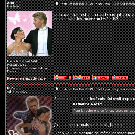
Alex
Posté le: Mar Mai 29, 2007 5:02 pm
Sujet du messa
fine lame
petite question : est ce que c'est vous qui créez 
ou alors vous les trouvez où les fonds?
Inscrit le: 14 Mai 2007
Messages: 89
Localisation: sud ouest de la
France
Revenir en haut de page
Duby
Posté le: Mar Mai 29, 2007 5:31 pm
Sujet du messa
Administratrice
Si tu dois rechercher des fonds, Kat avait proposé
Katherina a écrit:
Pour la recherche de fonds, j'allais sur goo
j'ai jamais testé, mais si elle le dit, j'la crois ^^ 
Sinon, voui faut les faire soi-même les fonds, mais