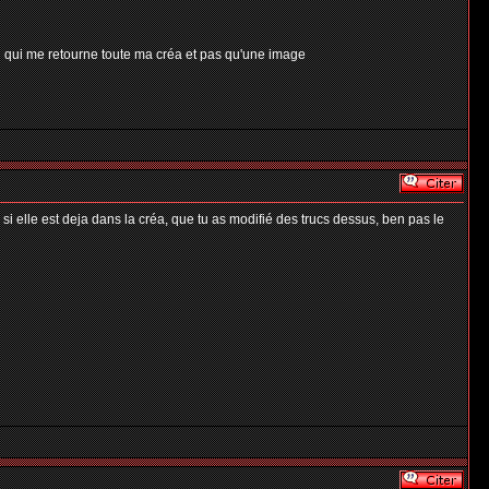
ail qui me retourne toute ma créa et pas qu'une image
 si elle est deja dans la créa, que tu as modifié des trucs dessus, ben pas le