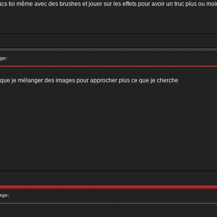
 trucs toi même avec des brushes et jouer sur les effets pour avoir un truc plus ou moin
ge:
ra que je mélanger des images pour approcher plus ce que je cherche
age: