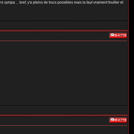
s sympa ... bref, y'a pleins de trucs possibles mais la faut vraiment fouiller et