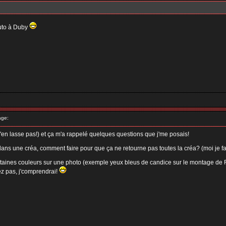
tuto à Duby
age:
s'en lasse pas!) et ça m'a rappelé quelques questions que j'me posais!
ns une créa, comment faire pour que ça ne retourne pas toutes la créa? (moi je fa
ertaines couleurs sur une photo (exemple yeux bleus de candice sur le montage de Fl
iez pas, j'comprendrai!