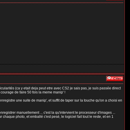
ularités (ca y etait deja peut etre avec CS2 je sais pas, je suis passée direct
e courage de faire 50 fois la meme manip' !
nregistre une suite de manip', et suffit de taper sur la touche qu'on a choisi en
registrer manuellement ... c'est la qu'intervient le processeur d'images ...
 chaque photo, et emballé c'est pesé, le logiciel fait tout le reste, et en 1