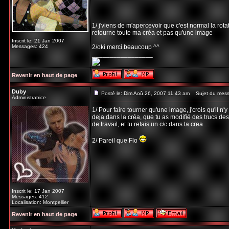
1/ j'viens de m'apercevoir que c'est normal la rota
retourne toute ma créa et pas qu'une image
Inscrit le: 21 Jan 2007
Messages: 424
2/oki merci beaucoup ^^
_________________
Revenir en haut de page
Duby
Posté le: Dim Aoû 26, 2007 11:43 am
Sujet du mess
Administratrice
1/ Pour faire tourner qu'une image, j'crois qu'il n
deja dans la créa, que tu as modifié des trucs des
de travail, et tu refais un c/c dans ta crea ...
2/ Pareil que Flo
Inscrit le: 17 Jan 2007
Messages: 412
Localisation: Montpellier
Revenir en haut de page