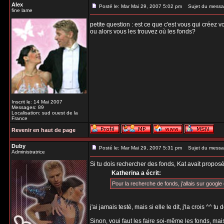
Alex
Posté le: Mar Mai 29, 2007 5:02 pm
Sujet du messa
fine lame
petite question : est ce que c'est vous qui créez 
ou alors vous les trouvez où les fonds?
Inscrit le: 14 Mai 2007
Messages: 89
Localisation: sud ouest de la
France
Revenir en haut de page
Duby
Posté le: Mar Mai 29, 2007 5:31 pm
Sujet du messa
Administratrice
Si tu dois rechercher des fonds, Kat avait proposé
Katherina a écrit:
Pour la recherche de fonds, j'allais sur google e
j'ai jamais testé, mais si elle le dit, j'la crois ^^ 
Sinon, voui faut les faire soi-même les fonds, mais