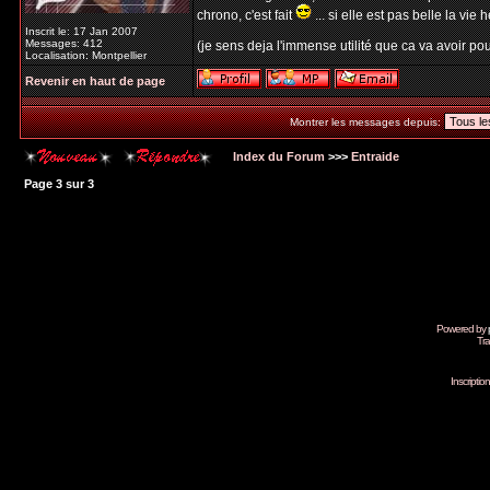
chrono, c'est fait
... si elle est pas belle la vie h
Inscrit le: 17 Jan 2007
Messages: 412
(je sens deja l'immense utilité que ca va avoir pour
Localisation: Montpellier
Revenir en haut de page
Montrer les messages depuis:
Index du Forum
>>>
Entraide
Page
3
sur
3
Powered by
Tra
Inscripti