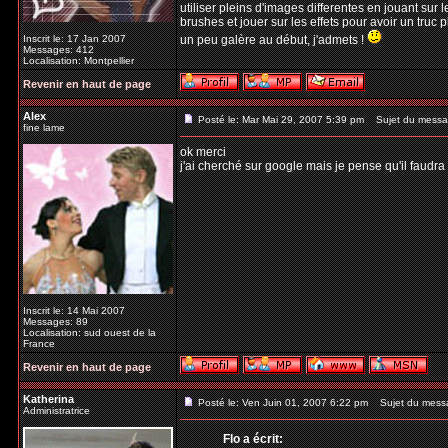
utiliser pleins d'images differentes en jouant sur l
brushes et jouer sur les effets pour avoir un truc p
Inscrit le: 17 Jan 2007
un peu galère au début, j'admets !
Messages: 412
Localisation: Montpellier
Revenir en haut de page
Alex
Posté le: Mar Mai 29, 2007 5:39 pm
Sujet du messa
fine lame
ok merci
j'ai cherché sur google mais je pense qu'il faud
Inscrit le: 14 Mai 2007
Messages: 89
Localisation: sud ouest de la
France
Revenir en haut de page
Katherina
Posté le: Ven Juin 01, 2007 6:22 pm
Sujet du mess
Administratrice
Flo a écrit: