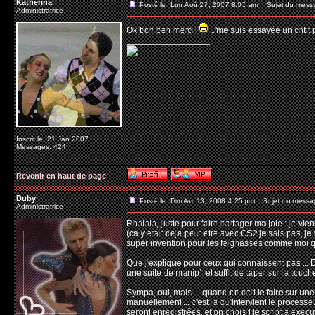
Katherina
Posté le: Lun Aoû 27, 2007 8:05 am
Sujet du mess
Administratrice
Ok bon ben merci!
J'me suis essayée un chtit pe
_________________
Inscrit le: 21 Jan 2007
Messages: 424
Revenir en haut de page
Duby
Posté le: Dim Avr 13, 2008 4:25 pm
Sujet du messa
Administratrice
Rhalala, juste pour faire partager ma joie : je vi
(ca y etait deja peut etre avec CS2 je sais pas, je 
super invention pour les feignasses comme moi qu
Que j'explique pour ceux qui connaissent pas ... D
une suite de manip', et suffit de taper sur la touc
Sympa, oui, mais ... quand on doit le faire sur un
manuellement ... c'est la qu'intervient le processeu
seront enregistrées, et on choisit le script a execu