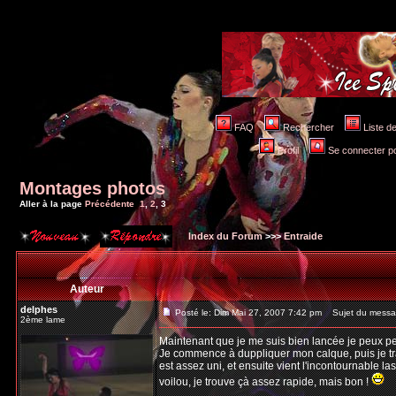
FAQ
Rechercher
Liste 
Profil
Se connecter po
Montages photos
Aller à la page
Précédente
1
,
2
,
3
Index du Forum
>>>
Entraide
Auteur
delphes
Posté le: Dim Mai 27, 2007 7:42 pm
Sujet du messa
2ème lame
Maintenant que je me suis bien lancée je peux peu
Je commence à duppliquer mon calque, puis je tra
est assez uni, et ensuite vient l'incontournable lass
voilou, je trouve çà assez rapide, mais bon !