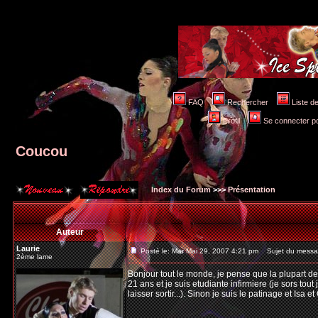
FAQ
Rechercher
Liste 
Profil
Se connecter po
Coucou
Index du Forum
>>>
Présentation
Auteur
Laurie
Posté le: Mar Mai 29, 2007 4:21 pm
Sujet du messa
2ème lame
Bonjour tout le monde, je pense que la plupart des 
21 ans et je suis etudiante infirmiere (je sors tout
laisser sortir...). Sinon je suis le patinage et Isa