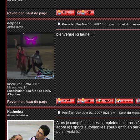
Messages: 43
Revenir en haut de page
delphes
Posté le: Mer Mai 30, 2007 4:36 pm
Sujet du messa
2ème lame
bienvenue ici laurie !!!!
Inscrit le: 13 Mai 2007
Messages: 74
Localisation: Lozère : St Chély
d'Apcher
Revenir en haut de page
Katherina
Posté le: Ven Juin 01, 2007 5:26 pm
Sujet du mess
Administratrice
Alors je complète, elle est complètement tarée, c'e
adore les sports automobiles, j'peux enfin en parle
puis... voilà!lol!