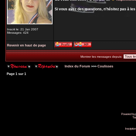
Si vous avez des questions, n'hésitez pas à le
Inscrit le: 21 Jan 2007
Messages: 424
Revenir en haut de page
Montrer les messages depuis:
Index du Forum
>>>
Coulisses
Page
1
sur
1
Powered by
Tra
Inscripti