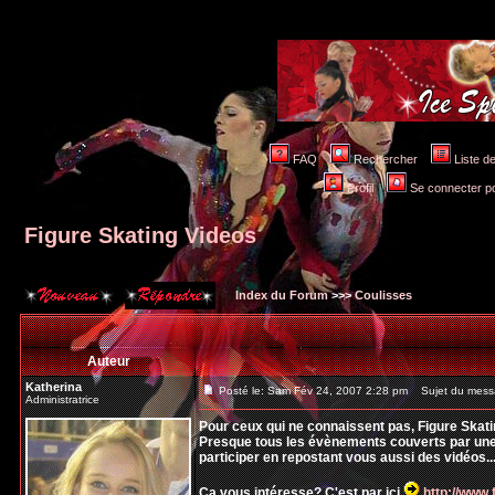
FAQ
Rechercher
Liste 
Profil
Se connecter po
Figure Skating Videos
Index du Forum
>>>
Coulisses
Auteur
Katherina
Posté le: Sam Fév 24, 2007 2:28 pm
Sujet du messa
Administratrice
Pour ceux qui ne connaissent pas, Figure Skati
Presque tous les évènements couverts par une c
participer en repostant vous aussi des vidéos..
Ca vous intéresse? C'est par ici
http://www.