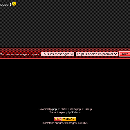
s poser!
Montrer les messages depuis:
Powered by
phpBB
© 2001, 2005 phpBB Group
Traduction par :
phpBB-fr.com
Inscriptions bloqués / messages: 13888 / 0