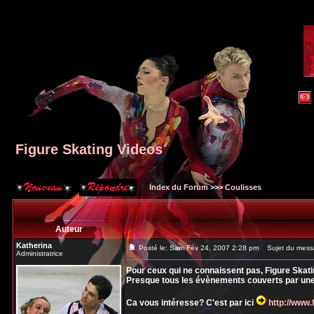
Figure Skating Videos
Index du Forum
>>>
Coulisses
Auteur
Katherina
Posté le: Sam Fév 24, 2007 2:28 pm
Sujet du messa
Administratrice
Pour ceux qui ne connaissent pas, Figure Skati
Presque tous les évènements couverts par une c
Ca vous intéresse? C'est par ici
http://www.