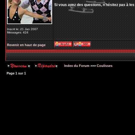
Si vous avez des questions, n'hésitez pas à le
Inscrit le: 21 Jan 2007
Messages: 424
Revenir en haut de page
Index du Forum
>>>
Coulisses
Page
1
sur
1