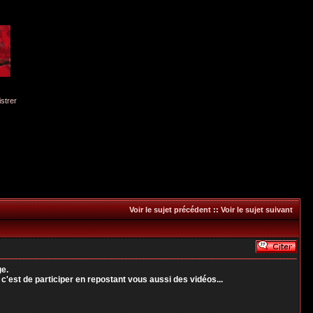
istrer
Voir le sujet précédent
::
Voir le sujet suivant
ge.
'est de participer en repostant vous aussi des vidéos...