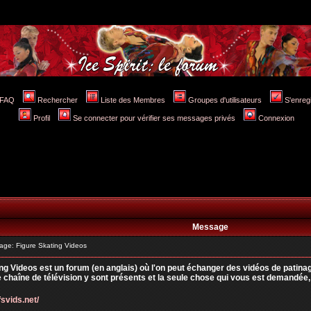
FAQ
Rechercher
Liste des Membres
Groupes d'utilisateurs
S'enreg
Profil
Se connecter pour vérifier ses messages privés
Connexion
Message
ge: Figure Skating Videos
ng Videos est un forum (en anglais) où l'on peut échanger des vidéos de patina
haîne de télévision y sont présents et la seule chose qui vous est demandée, c
fsvids.net/