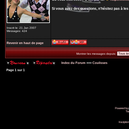
Si vous avez des questions, n'hésitez pas à le
Inscrit le: 21 Jan 2007
Messages: 424
Revenir en haut de page
Montrer les messages depuis:
Index du Forum
>>>
Coulisses
Page
1
sur
1
Powered by
Tra
Inscripti