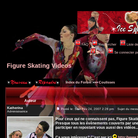
FAQ
Rechercher
Liste 
Profil
Se connecter po
Figure Skating Videos
Index du Forum
>>>
Coulisses
Auteur
Katherina
Posté le: Sam Fév 24, 2007 2:28 pm
Sujet du messa
Administratrice
Pour ceux qui ne connaissent pas, Figure Skati
Presque tous les évènements couverts par une c
participer en repostant vous aussi des vidéos..
Ca vous intéresse? C'est par ici
http://www.