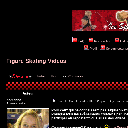
FAQ
Rechercher
Liste
Profil
Se connecter po
Figure Skating Videos
Index du Forum
>>>
Coulisses
Auteur
Katherina
Posté le: Sam Fév 24, 2007 2:28 pm
Sujet du messa
Administratrice
Pour ceux qui ne connaissent pas, Figure Skati
Presque tous les évènements couverts par une c
participer en repostant vous aussi des vidéos..
Ca vous intéresse? C'est par ici
http://www.