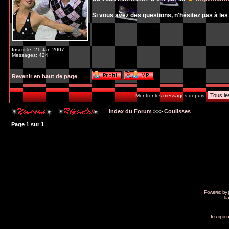
Si vous avez des questions, n'hésitez pas à le
Inscrit le: 21 Jan 2007
Messages: 424
Revenir en haut de page
Montrer les messages depuis:
Index du Forum
>>>
Coulisses
Page
1
sur
1
Powered by
Tra
Inscripti