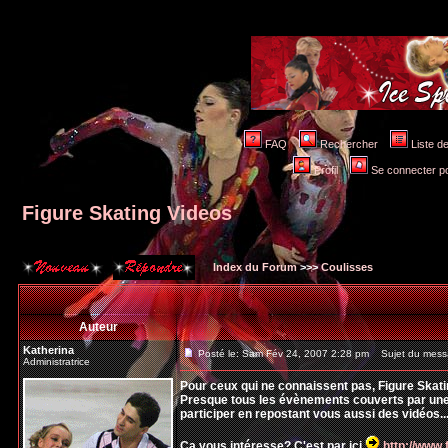
FAQ
Rechercher
Liste 
Profil
Se connecter po
Figure Skating Videos
Index du Forum
>>>
Coulisses
Auteur
Katherina
Posté le: Sam Fév 24, 2007 2:28 pm
Sujet du messa
Administratrice
Pour ceux qui ne connaissent pas, Figure Skati
Presque tous les évènements couverts par une c
participer en repostant vous aussi des vidéos..
Ca vous intéresse? C'est par ici
http://www.