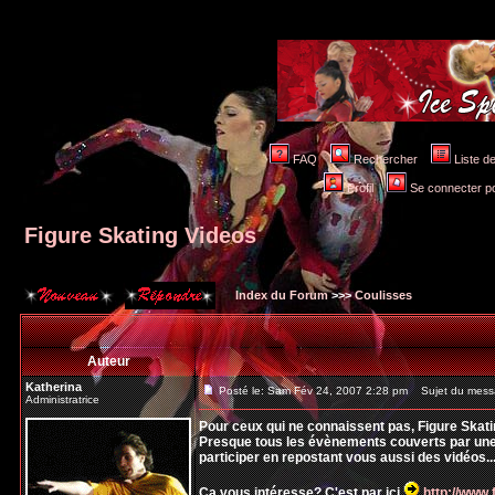
FAQ
Rechercher
Liste 
Profil
Se connecter po
Figure Skating Videos
Index du Forum
>>>
Coulisses
Auteur
Katherina
Posté le: Sam Fév 24, 2007 2:28 pm
Sujet du messa
Administratrice
Pour ceux qui ne connaissent pas, Figure Skati
Presque tous les évènements couverts par une c
participer en repostant vous aussi des vidéos..
Ca vous intéresse? C'est par ici
http://www.