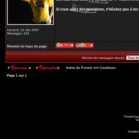
Si vous avez des questions, n'hésitez pas à le
Inscrit le: 21 Jan 2007
Messages: 424
Revenir en haut de page
Montrer les messages depuis:
Index du Forum
>>>
Coulisses
Page
1
sur
1
Powered by
Tra
Inscripti