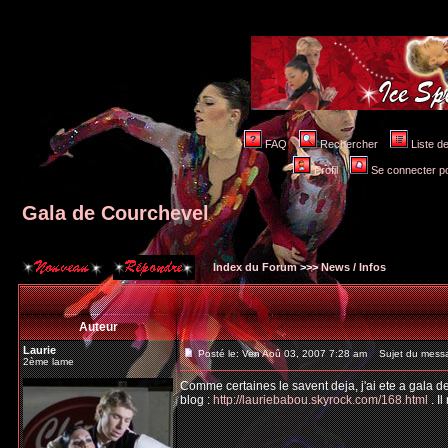
FAQ
Rechercher
Liste 
Profil
Se connecter po
Gala de Courchevel
Index du Forum
>>>
News / Infos
Auteur
Laurie
Posté le: Ven Aoû 03, 2007 7:28 am
Sujet du messa
2ème lame
Comme certaines le savent deja, j'ai ete a gala 
blog :
http://lauriebabou.skyrock.com/168.html
. Il