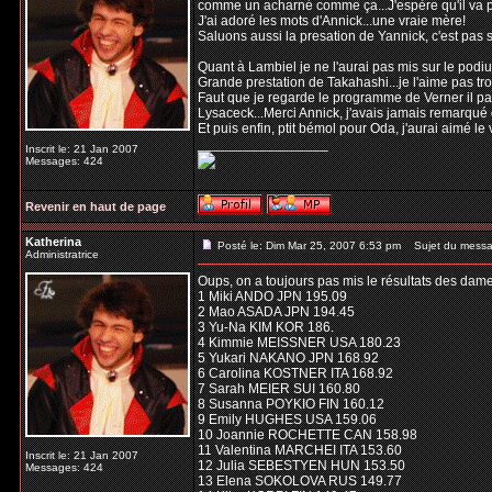
comme un acharné comme ça...J'espère qu'il va p
J'ai adoré les mots d'Annick...une vraie mère!
Saluons aussi la presation de Yannick, c'est pas 
Quant à Lambiel je ne l'aurai pas mis sur le podiu
Grande prestation de Takahashi...je l'aime pas trop
Faut que je regarde le programme de Verner il para
Lysaceck...Merci Annick, j'avais jamais remarqué qu
Et puis enfin, ptit bémol pour Oda, j'aurai aimé le v
_________________
Inscrit le: 21 Jan 2007
Messages: 424
Revenir en haut de page
Katherina
Posté le: Dim Mar 25, 2007 6:53 pm
Sujet du messa
Administratrice
Oups, on a toujours pas mis le résultats des dames
1 Miki ANDO JPN 195.09
2 Mao ASADA JPN 194.45
3 Yu-Na KIM KOR 186.
4 Kimmie MEISSNER USA 180.23
5 Yukari NAKANO JPN 168.92
6 Carolina KOSTNER ITA 168.92
7 Sarah MEIER SUI 160.80
8 Susanna POYKIO FIN 160.12
9 Emily HUGHES USA 159.06
10 Joannie ROCHETTE CAN 158.98
11 Valentina MARCHEI ITA 153.60
Inscrit le: 21 Jan 2007
12 Julia SEBESTYEN HUN 153.50
Messages: 424
13 Elena SOKOLOVA RUS 149.77