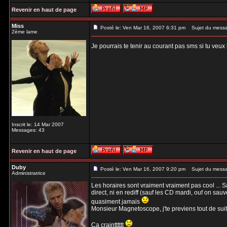
Revenir en haut de page
Miss
Posté le: Ven Mar 16, 2007 6:31 pm
Sujet du mess
2ème lame
Je pourrais te tenir au courant pas sms si tu veux 
Inscrit le: 14 Mar 2007
Messages: 43
Revenir en haut de page
Duby
Posté le: Ven Mar 16, 2007 9:20 pm
Sujet du mess
Administratrice
Les horaires sont vraiment vraiment pas cool ... 
direct, ni en rediff (sauf les CD mardi, ouf on sau
quasiment jamais
Monsieur Magnetoscope, j'te previens tout de suite
Ca craintttttt