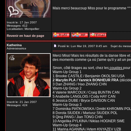
Mais merci beaucoup Miss pour le programme ^
Inscrit le: 17 Jan 2007
Messages: 412
Localisation: Montpellier
Revenir en haut de page
Katherina
Posté le: Lun Mar 19, 2007 9:45 am
Sujet du mess
Administratrice
Merci Miss! Mais les résultats de la danse libre 
des moments comme ça où j'aime qu'il y ait un pe
Sinon, côté tirages au sort, chez les
couples
pour
Warm-Up Group 1
1 Brooke CASTILE / Benjamin OKOLSKI USA
2 Marylin PLA / Yannick BONHEUR FRA
(décid
3 Dan ZHANG / Hao ZHANG CHN
Warm-Up Group 2
4 Valerie MARCOUX / Craig BUNTIN CAN
5 Anabelle LANGLOIS / Cody HAY CAN
6 Jessica DUBE / Bryce DAVISON CAN
Inscrit le: 21 Jan 2007
Warm-Up Group 3
Messages: 424
7 Dominika PIATKOWSKA / Dmitri KHROMIN PO
8 Dorota SIUDEK / Mariusz SIUDEK POL
9 Qing PANG / Jian TONG CHN
10 Angelika PYLKINA / Niklas HOGNER SWE
Warm-Up Group 4
11 Marina AGANINA / Artem KNYAZEV UZB