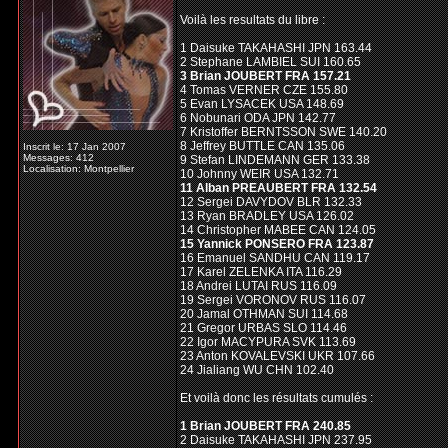
Voilà les resultats du libre :
1 Daisuke TAKAHASHI JPN 163.44
2 Stephane LAMBIEL SUI 160.65
3 Brian JOUBERT FRA 157.21
4 Tomas VERNER CZE 155.80
5 Evan LYSACEK USA 148.69
6 Nobunari ODA JPN 142.77
7 Kristoffer BERNTSSON SWE 140.20
8 Jeffrey BUTTLE CAN 135.06
Inscrit le: 17 Jan 2007
Messages: 412
9 Stefan LINDEMANN GER 133.38
Localisation: Montpellier
10 Johnny WEIR USA 132.71
11 Alban PREAUBERT FRA 132.54
12 Sergei DAVYDOV BLR 132.33
13 Ryan BRADLEY USA 126.02
14 Christopher MABEE CAN 124.05
15 Yannick PONSERO FRA 123.87
16 Emanuel SANDHU CAN 119.17
17 Karel ZELENKA ITA 116.29
18 Andrei LUTAI RUS 116.09
19 Sergei VORONOV RUS 116.07
20 Jamal OTHMAN SUI 114.68
21 Gregor URBAS SLO 114.46
22 Igor MACYPURA SVK 113.69
23 Anton KOVALEVSKI UKR 107.66
24 Jialiang WU CHN 102.40
Et voilà donc les résultats cumulés :
1 Brian JOUBERT FRA 240.85
2 Daisuke TAKAHASHI JPN 237.95