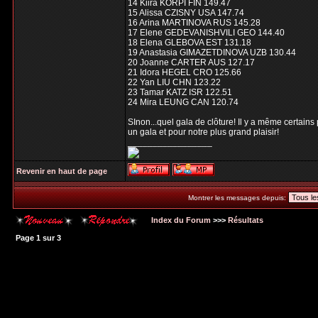
14 Kiira KORPI FIN 149.47
15 Alissa CZISNY USA 147.74
16 Arina MARTINOVA RUS 145.28
17 Elene GEDEVANISHVILI GEO 144.40
18 Elena GLEBOVA EST 131.18
19 Anastasia GIMAZETDINOVA UZB 130.44
20 Joanne CARTER AUS 127.17
21 Idora HEGEL CRO 125.66
22 Yan LIU CHN 123.22
23 Tamar KATZ ISR 122.51
24 Mira LEUNG CAN 120.74
SInon...quel gala de clôture! Il y a même certains
un gala et pour notre plus grand plaisir!
_________________
Revenir en haut de page
Montrer les messages depuis:
Index du Forum
>>>
Résultats
Page
1
sur
3