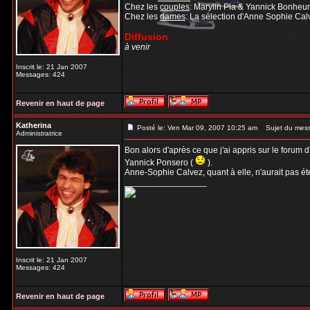
Chez les
couples
: Marylin Pla & Yannick Bonheu
Chez les
dames
: La sélection d'Anne Sophie Ca
Diffusion
à venir
Inscrit le: 21 Jan 2007
Messages: 424
Revenir en haut de page
Katherina
Posté le: Ven Mar 09, 2007 10:25 am
Sujet du mes
Administratrice
Bon alors d'après ce que j'ai appris sur le forum
Yannick Ponsero (
).
Anne-Sophie Calvez, quant à elle, n'aurait pas é
_________________
Inscrit le: 21 Jan 2007
Messages: 424
Revenir en haut de page