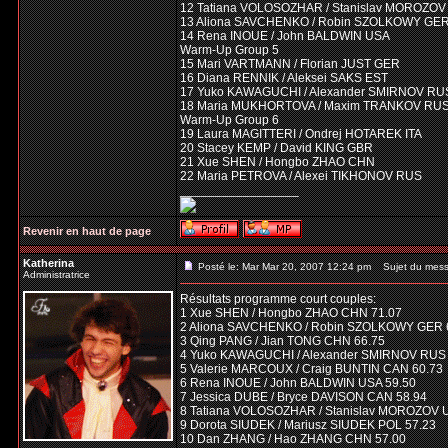
12 Tatiana VOLOSOZHAR / Stanislav MOROZO
13 Aliona SAVCHENKO / Robin SZOLKOWY GE
14 Rena INOUE / John BALDWIN USA
Warm-Up Group 5
15 Mari VARTMANN / Florian JUST GER
16 Diana RENNIK / Aleksei SAKS EST
17 Yuko KAWAGUCHI / Alexander SMIRNOV RU
18 Maria MUKHORTOVA / Maxim TRANKOV RU
Warm-Up Group 6
19 Laura MAGITTERI / Ondrej HOTAREK ITA
20 Stacey KEMP / David KING GBR
21 Xue SHEN / Hongbo ZHAO CHN
22 Maria PETROVA / Alexei TIKHONOV RUS
_________________
Revenir en haut de page
Katherina
Posté le: Mar Mar 20, 2007 12:24 pm
Sujet du mess
Administratrice
Résultats programme court couples:
1 Xue SHEN / Hongbo ZHAO CHN 71.07
2 Aliona SAVCHENKO / Robin SZOLKOWY GER 
3 Qing PANG / Jian TONG CHN 66.75
4 Yuko KAWAGUCHI / Alexander SMIRNOV RUS 
5 Valerie MARCOUX / Craig BUNTIN CAN 60.73
6 Rena INOUE / John BALDWIN USA 59.50
7 Jessica DUBE / Bryce DAVISON CAN 58.94
8 Tatiana VOLOSOZHAR / Stanislav MOROZOV 
9 Dorota SIUDEK / Mariusz SIUDEK POL 57.23
10 Dan ZHANG / Hao ZHANG CHN 57.00