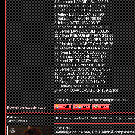
3 Stephane LAMBIEL SUI 233.35
4 Tomas VERNER CZE 226.25
5 Evan LYSACEK USA 222.18
6 Jeffrey BUTTLE CAN 214.96
7 Nobunari ODA JPN 209.94
8 Johnny WEIR USA 206.97
9 Kristoffer BERNTSSON SWE 206.29
10 Sergei DAVYDOV BLR 203.05
11 Alban PREAUBERT FRA 202.60
12 Stefan LINDEMANN GER 198.78
13 Christopher MABEE CAN 195.38
14 Yannick PONSERO FRA 192.63
15 Ryan BRADLEY USA 188.90
16 Emanuel SANDHU CAN 188.59
17 Karel ZELENKA ITA 180.10
18 Jamal OTHMAN SUI 178.39
19 Sergei VORONOV RUS 176.57
20 Andrei LUTAI RUS 175.46
21 Igor MACYPURA SVK 174.94
22 Gregor URBAS SLO 174.39
23 Jialiang WU CHN 170.10
24 Anton KOVALEVSKI UKR 169.27[/b]
Bravo Brian, notre nouveau champion du Monde
Revenir en haut de page
Katherina
Posté le: Jeu Mar 22, 2007 10:27 pm
Sujet du mess
Administratrice
Bravo Brian!!!!
Dommage pour Alban, il m'a semblé complètement vi