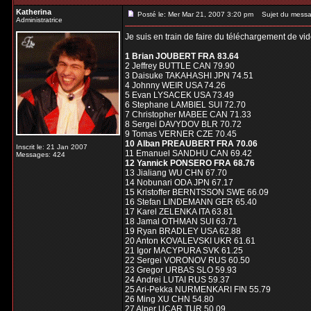
Katherina
Posté le: Mer Mar 21, 2007 3:20 pm
Sujet du messa
Administratrice
Je suis en train de faire du téléchargement de vid
1 Brian JOUBERT FRA 83.64
2 Jeffrey BUTTLE CAN 79.90
3 Daisuke TAKAHASHI JPN 74.51
4 Johnny WEIR USA 74.26
5 Evan LYSACEK USA 73.49
6 Stephane LAMBIEL SUI 72.70
7 Christopher MABEE CAN 71.33
8 Sergei DAVYDOV BLR 70.72
9 Tomas VERNER CZE 70.45
10 Alban PREAUBERT FRA 70.06
Inscrit le: 21 Jan 2007
11 Emanuel SANDHU CAN 69.42
Messages: 424
12 Yannick PONSERO FRA 68.76
13 Jialiang WU CHN 67.70
14 Nobunari ODA JPN 67.17
15 Kristoffer BERNTSSON SWE 66.09
16 Stefan LINDEMANN GER 65.40
17 Karel ZELENKA ITA 63.81
18 Jamal OTHMAN SUI 63.71
19 Ryan BRADLEY USA 62.88
20 Anton KOVALEVSKI UKR 61.61
21 Igor MACYPURA SVK 61.25
22 Sergei VORONOV RUS 60.50
23 Gregor URBAS SLO 59.93
24 Andrei LUTAI RUS 59.37
25 Ari-Pekka NURMENKARI FIN 55.79
26 Ming XU CHN 54.80
27 Alper UCAR TUR 50.09