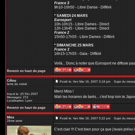
France 3
9h10-10h50 - Libre Danse - Différé
* SAMEDI 24 MARS
Eurosport
10h-10h15 - Libre Dames - Direct
12h-13h45 - Libre Dames - Direct
France 2
15h50-17h55 - Libre Dames - Différé
* DIMANCHE 25 MARS
France 3
16h15-17h55 - Gala - Différé
Voilà... Donc à noter que Eurosport ne diffuse pas le
Revenir en haut de page
Célou
Posté le: Ven Mar 16, 2007 3:18 pm
Sujet du mess
lame de cristal
Merci Miss !
Inscrit le: 25 Fév 2007
Wah les horaires de tarés... c'est trop loin le Jap
Messages: 272
Localisation: Lyon
Revenir en haut de page
Miss
Posté le: Ven Mar 16, 2007 5:22 pm
Sujet du mess
2ème lame
C'est clair !!! C'est bien pour ça que j'avais pré