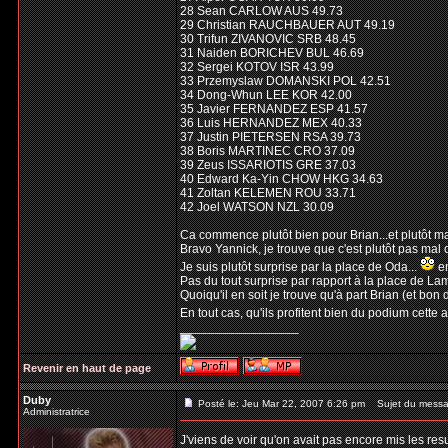
28 Sean CARLOW AUS 49.73
29 Christian RAUCHBAUER AUT 49.19
30 Trifun ZIVANOVIC SRB 48.45
31 Naiden BORICHEV BUL 46.69
32 Sergei KOTOV ISR 43.99
33 Przemyslaw DOMANSKI POL 42.51
34 Dong-Whun LEE KOR 42.00
35 Javier FERNANDEZ ESP 41.57
36 Luis HERNANDEZ MEX 40.33
37 Justin PIETERSEN RSA 39.73
38 Boris MARTINEC CRO 37.09
39 Zeus ISSARIOTIS GRE 37.03
40 Edward Ka-Yin CHOW HKG 34.63
41 Zoltan KELEMEN ROU 33.71
42 Joel WATSON NZL 30.09
Ca commence plutôt bien pour Brian...et plutôt m
Bravo Yannick, je trouve que c'est plutôt pas mal
Je suis plutôt surprise par la place de Oda...
en
Pas du tout surprise par rapport à la place de Lamb
Quoiqu'il en soit je trouve qu'à part Brian (et bon
En tout cas, qu'ils profitent bien du podium cett
_________________
Revenir en haut de page
Duby
Posté le: Jeu Mar 22, 2007 6:26 pm
Sujet du messa
Administratrice
J'viens de voir qu'on avait pas encore mis les res