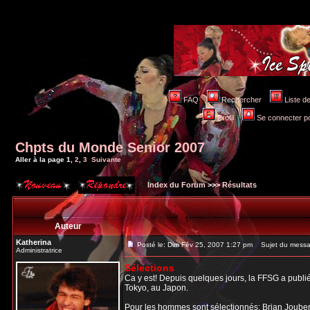
FAQ
Rechercher
Liste 
Profil
Se connecter po
Chpts du Monde Senior 2007
Aller à la page
1
,
2
,
3
Suivante
Index du Forum
>>>
Résultats
Auteur
Katherina
Posté le: Dim Fév 25, 2007 1:27 pm
Sujet du messa
Administratrice
Sélections
Ca y est! Depuis quelques jours, la FFSG a publ
Tokyo, au Japon.
Pour les
hommes
sont sélectionnés: Brian Jouber