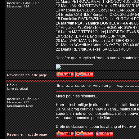
11 Maria PETROVA / Alexei TIKHONOV RUS 56.
Inscrit le: 21 Jan 2007
12 Maria MUKHORTOVA / Maxim TRANKOV RUS
Messages: 424
13 Anabelle LANGLOIS / Cody HAY CAN 55.96
14 Brooke CASTILE / Benjamin OKOLSKI USA 54
15 Dominika PIATKOWSKA / Dmitri KHROMIN PO
16 Marylin PLA / Yannick BONHEUR FRA 48.60
17 Angelika PYLKINA / Niklas HOGNER SWE 47.
18 Laura MAGITTERI / Ondrej HOTAREK ITA 46.
19 Stacey KEMP / David KING GBR 44.96
20 Mari VARTMANN / Florian JUST GER 43.20
21 Marina AGANINA / Artem KNYAZEV UZB 40.6
22 Diana RENNIK / Aleksei SAKS EST 40.04
J'espère que Marylin et Yannick vont remonter lors
_________________
Revenir en haut de page
Célou
Posté le: Mar Mar 20, 2007 7:48 pm
Sujet du messa
lame de cristal
Merci pour les résultats...
Inscrit le: 25 Fév 2007
Messages: 272
Hum... c'est.. mitigé je dirais... rien n'est fait.. to
Localisation: Lyon
J'ai vu le prog court de Mary & Yann... mains sur l
super bien noté en composantes... snif.. je trouve 
Aoooouuuuummmm pour le libre !
Drole de classement pour les Zhang et Petrova/ T
Revenir en haut de page