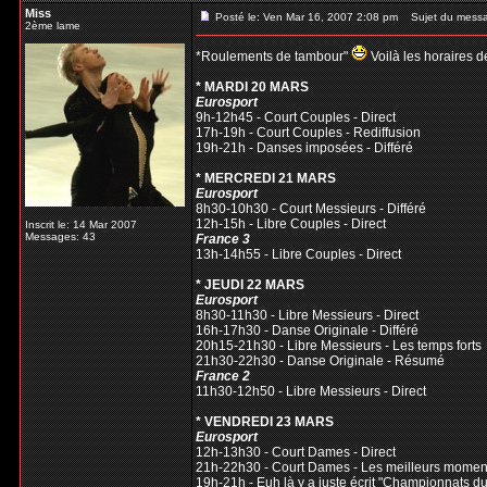
Miss
Posté le: Ven Mar 16, 2007 2:08 pm
Sujet du mess
2ème lame
*Roulements de tambour"
Voilà les horaires d
* MARDI 20 MARS
Eurosport
9h-12h45 - Court Couples - Direct
17h-19h - Court Couples - Rediffusion
19h-21h - Danses imposées - Différé
* MERCREDI 21 MARS
Eurosport
8h30-10h30 - Court Messieurs - Différé
12h-15h - Libre Couples - Direct
Inscrit le: 14 Mar 2007
Messages: 43
France 3
13h-14h55 - Libre Couples - Direct
* JEUDI 22 MARS
Eurosport
8h30-11h30 - Libre Messieurs - Direct
16h-17h30 - Danse Originale - Différé
20h15-21h30 - Libre Messieurs - Les temps forts
21h30-22h30 - Danse Originale - Résumé
France 2
11h30-12h50 - Libre Messieurs - Direct
* VENDREDI 23 MARS
Eurosport
12h-13h30 - Court Dames - Direct
21h-22h30 - Court Dames - Les meilleurs momen
19h-21h - Euh là y a juste écrit "Championnats d