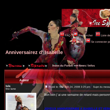
FAQ
Rechercher
Liste 
Profil
Se connecter po
Anniversairez d' Isabelle
Index du Forum
>>>
News / Infos
Auteur
lula
Posté le: Mar Juin 24, 2008 3:25 pm
Sujet du messag
fine lame
Bon ben j' ai une semaine de retard mais personn
JOYEUX ANNIVERSAIRE A ISABELLE ET VER