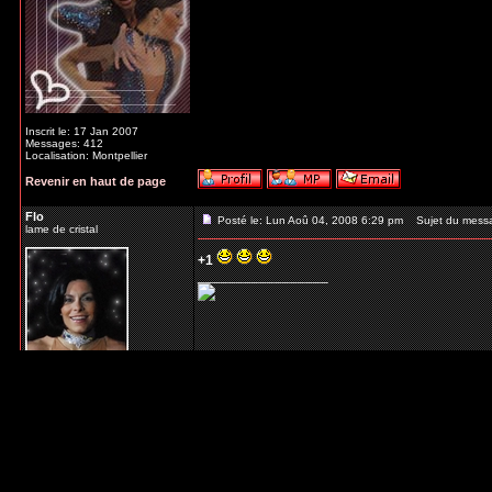
Inscrit le: 17 Jan 2007
Messages: 412
Localisation: Montpellier
Revenir en haut de page
Flo
Posté le: Lun Aoû 04, 2008 6:29 pm
Sujet du mess
lame de cristal
+1
_________________
Inscrit le: 05 Mar 2007
Messages: 336
Localisation: Nancy
Revenir en haut de page