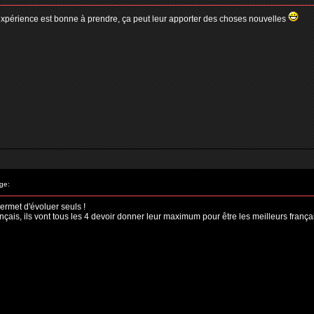
te expérience est bonne à prendre, ça peut leur apporter des choses nouvelles
ge:
permet d'évoluer seuls !
nçais, ils vont tous les 4 devoir donner leur maximum pour être les meilleurs françai