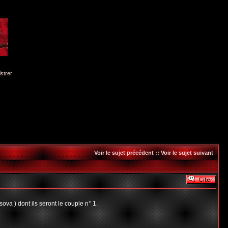
istrer
Voir le sujet précédent
::
Voir le sujet suivant
a ) dont ils seront le couple n° 1.