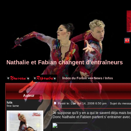
Nathalie et Fabian changent d'entraîneurs
Index du Forum
>>>
News / Infos
Auteur
lula
Posté le: Lun Juil 14, 2008 6:50 pm
Sujet du message
fine lame
Je suppose qu'il y en a qui le savent déja mais 
Donc Nathalie et Fabien partent s' entrainer ave
_________________