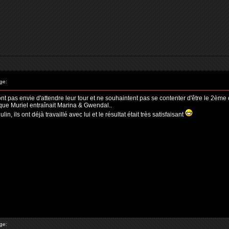
ge:
ont pas envie d'attendre leur tour et ne souhaintent pas se contenter d'être le 2ème 
sque Muriel entraînait Marina & Gwendal..
, ils ont déjà travaillé avec lui et le résultat était très satisfaisant
ge: