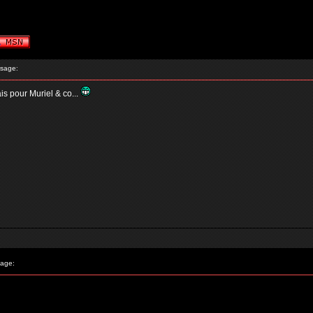
sage:
is pour Muriel & co...
age: