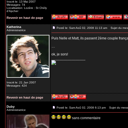
Inscrit le: 13 Mai 2007
Messages: 74
Localisation: Lozère : St Chély
d'Apcher
Revenir en haut de page
Katherina
Posté le: Sam Aoû 02, 2008 11:13 am
Sujet du mes
Administratrice
Puis Nelle et Matt, ils passent 2ème couple frança
....
ok, je sors!
_________________
Inscrit le: 21 Jan 2007
Messages: 424
Revenir en haut de page
Duby
Posté le: Sam Aoû 02, 2008 6:13 pm
Sujet du mess
Administratrice
sans commentaire