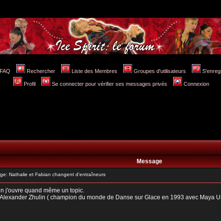
FAQ
Rechercher
Liste des Membres
Groupes d'utilisateurs
S'enreg
Profil
Se connecter pour vérifier ses messages privés
Connexion
Message
: Nathalie et Fabian changent d'entraîneurs
bon j'ouvre quand même un topic.
c Alexander Zhulin ( champion du monde de Danse sur Glace en 1993 avec Maya Usov