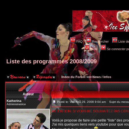
FAQ
Rechercher
Liste 
Profil
Se connecter po
Liste des programmes 2008/2009
Index du Forum
>>>
News / Infos
Auteur
Katherina
Posté le: Ven Aoû 29, 2008 9:04 am
Sujet du messa
Administratrice
ATTENTION: SI VOUS NE SOUHAITEZ PAS CO
Voilà je propose de faire une petite "liste" des p
J'ai mis quelques liens vers youtube pour que vou