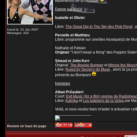
Maxime!lol) de la musique
Danse sur glace
Isabelle et Olivier
Libre:
The Great Gig In The Sky des Pink Floyd
, 
Inscrit le: 21 Jan 2007
Messages: 424
Pernelle et Matthieu
Libre: programme sur une/des musique(s) de Muse, j
Nathalie et Fabian
Original:
"I don't mean a thing" des Puppini Sister
Sinead et John Kerr
Original:
The Boogie Bumper
et
Minnie the Mooc
Libre:
Ruled by Secrecy de Muse
, alors là ça pr
présents au Bompard
Hommes
Alban Préaubert
Court:
Exit Music (for a film) reprise de Radiohe
Libre:
Kalinka
et
Les bateliers de la Volga
par Ma
Voilà, si vous voulez bien m'aider à actualiser cet
_________________
Revenir en haut de page