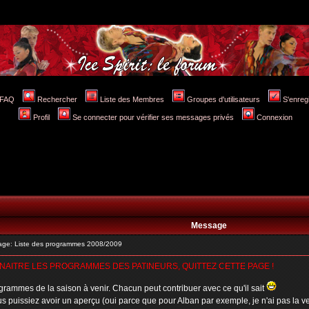
FAQ
Rechercher
Liste des Membres
Groupes d'utilisateurs
S'enreg
Profil
Se connecter pour vérifier ses messages privés
Connexion
Message
ge: Liste des programmes 2008/2009
NNAITRE LES PROGRAMMES DES PATINEURS, QUITTEZ CETTE PAGE !
rogrammes de la saison à venir. Chacun peut contribuer avec ce qu'il sait
us puissiez avoir un aperçu (oui parce que pour Alban par exemple, je n'ai pas la 