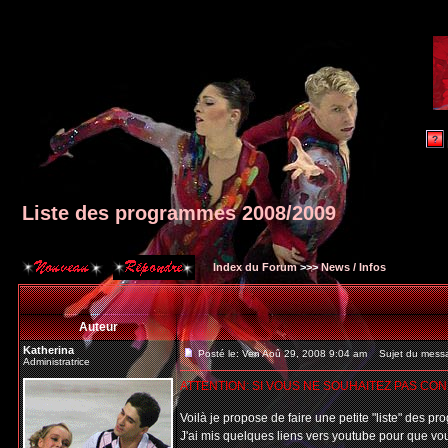
Liste des programmes 2008/2009
Index du Forum
>>>
News / Infos
Auteur
Katherina
Posté le: Ven Aoû 29, 2008 9:04 am
Sujet du messa
Administratrice
ATTENTION: SI VOUS NE SOUHAITEZ PAS CO
Voilà je propose de faire une petite "liste" des p
J'ai mis quelques liens vers youtube pour que vo