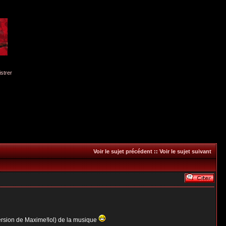
istrer
Voir le sujet précédent
::
Voir le sujet suivant
version de Maxime!lol) de la musique