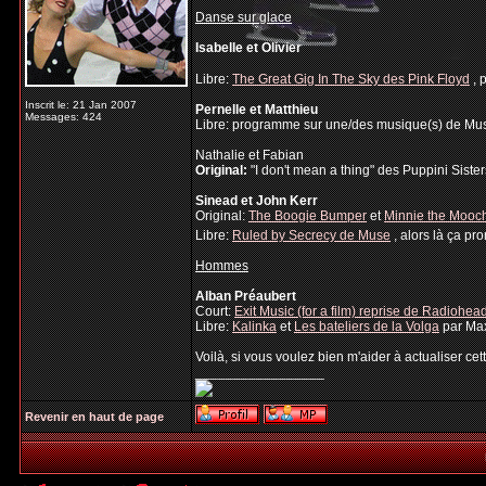
Danse sur glace
Isabelle et Olivier
Libre:
The Great Gig In The Sky des Pink Floyd
, 
Inscrit le: 21 Jan 2007
Pernelle et Matthieu
Messages: 424
Libre: programme sur une/des musique(s) de Muse, j
Nathalie et Fabian
Original:
"I don't mean a thing" des Puppini Sister
Sinead et John Kerr
Original:
The Boogie Bumper
et
Minnie the Mooc
Libre:
Ruled by Secrecy de Muse
, alors là ça p
Hommes
Alban Préaubert
Court:
Exit Music (for a film) reprise de Radiohe
Libre:
Kalinka
et
Les bateliers de la Volga
par Ma
Voilà, si vous voulez bien m'aider à actualiser cet
_________________
Revenir en haut de page