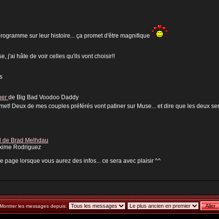
programme sur leur histoire... ça promet d'être magnifique
'ai hâte de voir celles qu'ils vont choisir!!
s
her
de Big Bad Voodoo Daddy
romet! Deux de mes couples préférés vont patiner sur Muse... et dire que les deux 
ad de Brad Melhdau
xime Rodriguez
te page lorsque vous aurez des infos... ce sera avec plaisir ^^
Montrer les messages depuis: