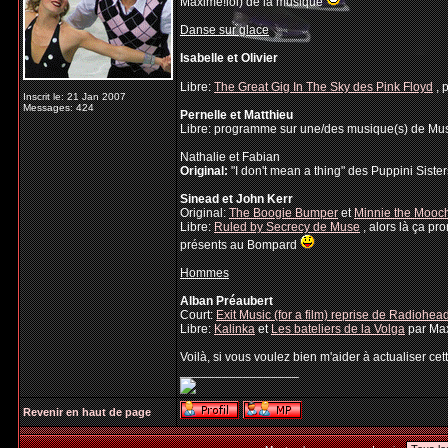
Maxime!lol) de la musique
Danse sur glace
Isabelle et Olivier
Libre:
The Great Gig In The Sky des Pink Floyd
, 
Inscrit le: 21 Jan 2007
Messages: 424
Pernelle et Matthieu
Libre: programme sur une/des musique(s) de Muse, j
Nathalie et Fabian
Original:
"I don't mean a thing" des Puppini Sister
Sinead et John Kerr
Original:
The Boogie Bumper
et
Minnie the Mooc
Libre:
Ruled by Secrecy de Muse
, alors là ça pr
présents au Bompard
Hommes
Alban Préaubert
Court:
Exit Music (for a film) reprise de Radiohe
Libre:
Kalinka
et
Les bateliers de la Volga
par Ma
Voilà, si vous voulez bien m'aider à actualiser cet
_________________
Revenir en haut de page