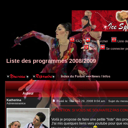
FAQ
Rechercher
Liste 
Profil
Se connecter po
Liste des programmes 2008/2009
Index du Forum
>>>
News / Infos
Auteur
Katherina
Posté le: Ven Aoû 29, 2008 9:04 am
Sujet du messa
Administratrice
ATTENTION: SI VOUS NE SOUHAITEZ PAS CO
Voilà je propose de faire une petite "liste" des p
J'ai mis quelques liens vers youtube pour que vou