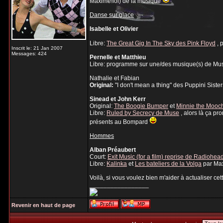
Maxime!lol) de la musique
Danse sur glace
Isabelle et Olivier
Libre:
The Great Gig In The Sky des Pink Floyd
, 
Inscrit le: 21 Jan 2007
Messages: 424
Pernelle et Matthieu
Libre: programme sur une/des musique(s) de Muse, j
Nathalie et Fabian
Original:
"I don't mean a thing" des Puppini Sister
Sinead et John Kerr
Original:
The Boogie Bumper
et
Minnie the Mooc
Libre:
Ruled by Secrecy de Muse
, alors là ça pr
présents au Bompard
Hommes
Alban Préaubert
Court:
Exit Music (for a film) reprise de Radiohe
Libre:
Kalinka
et
Les bateliers de la Volga
par Ma
Voilà, si vous voulez bien m'aider à actualiser cet
_________________
Revenir en haut de page