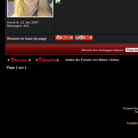
Inscrit le: 21 Jan 2007
Messages: 424
Revenir en haut de page
Montrer les messages depuis:
Index du Forum
>>>
News / Infos
Page
1
sur
1
Powered by
Tra
Inscripti