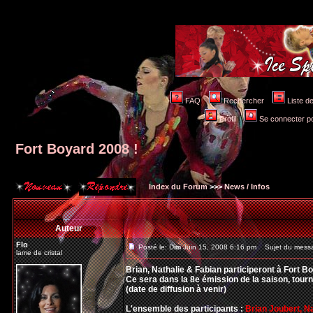
FAQ
Rechercher
Liste 
Profil
Se connecter po
Fort Boyard 2008 !
Index du Forum
>>>
News / Infos
Auteur
Flo
Posté le: Dim Juin 15, 2008 6:16 pm
Sujet du messag
lame de cristal
Brian, Nathalie & Fabian participeront à Fort B
Ce sera dans la 8e émission de la saison, tourné
(date de diffusion à venir)
L'ensemble des participants :
Brian Joubert, N