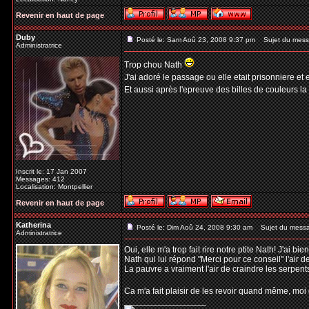
Revenir en haut de page
Duby
Posté le: Sam Aoû 23, 2008 9:37 pm
Sujet du mess
Administratrice
Trop chou Nath
J'ai adoré le passage ou elle etait prisonniere et 
Et aussi après l'epreuve des billes de couleurs la 
Inscrit le: 17 Jan 2007
Messages: 412
Localisation: Montpellier
Revenir en haut de page
Katherina
Posté le: Dim Aoû 24, 2008 9:30 am
Sujet du mess
Administratrice
Oui, elle m'a trop fait rire notre ptite Nath! J'ai bi
Nath qui lui répond "Merci pour ce conseil" l'air de 
La pauvre a vraiment l'air de craindre les serpent
Ca m'a fait plaisir de les revoir quand même, moi
_________________