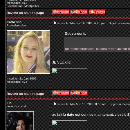
Messages: 412
Localisation: Montpellier
Revenir en haut de page
Katherina
Posté le: Mer Juil 16, 2008 6:26 pm
Sujet du messa
Administratrice
Duby a écrit:
(et l'année prochaine, ca sera pt'etre au tour 
JE VEUX!lol
_________________
Inscrit le: 21 Jan 2007
Messages: 424
Revenir en haut de page
Flo
Posté le: Mer Aoû 13, 2008 8:56 am
Sujet du mess
lame de cristal
au fait la date est connue maintenant, c'est le 
_________________