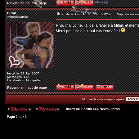
Revenir en haut de page
Duby
Posté le: Lun Oct 13, 2008 9:02 am
Sujet du messa
Administratrice
Rho, j'hallucine, j'ai de la famille à Milan, et me
Merci pour l'info en tout cas Yennefer !
Inscrit le: 17 Jan 2007
Messages: 412
Localisation: Montpellier
Revenir en haut de page
Montrer les messages depuis:
Index du Forum
>>>
News / Infos
Page
1
sur
1