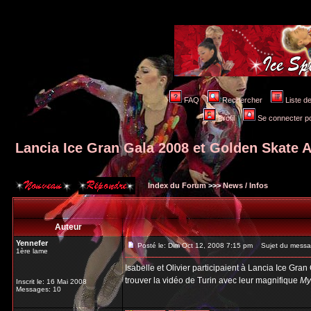
FAQ
Rechercher
Liste 
Profil
Se connecter po
Lancia Ice Gran Gala 2008 et Golden Skate 
Index du Forum
>>>
News / Infos
Auteur
Yennefer
Posté le: Dim Oct 12, 2008 7:15 pm
Sujet du messag
1ère lame
Isabelle et Olivier participaient à Lancia Ice Gr
trouver la vidéo de Turin avec leur magnifique
My
Inscrit le: 16 Mai 2008
Messages: 10