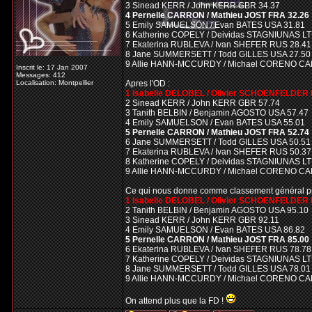
3 Sinead KERR / John KERR GBR 34.37
4 Pernelle CARRON / Mathieu JOST FRA 32.26
5 Emily SAMUELSON / Evan BATES USA 31.81
6 Katherine COPELY / Deividas STAGNIUNAS LT
7 Ekaterina RUBLEVA / Ivan SHEFER RUS 28.41
8 Jane SUMMERSETT / Todd GILLES USA 27.50
9 Allie HANN-MCCURDY / Michael CORENO CA
Inscrit le: 17 Jan 2007
Messages: 412
Localisation: Montpellier
Apres l'OD :
1 Isabelle DELOBEL / Olivier SCHOENFELDER 
2 Sinead KERR / John KERR GBR 57.74
3 Tanith BELBIN / Benjamin AGOSTO USA 57.47
4 Emily SAMUELSON / Evan BATES USA 55.01
5 Pernelle CARRON / Mathieu JOST FRA 52.74
6 Jane SUMMERSETT / Todd GILLES USA 50.51
7 Ekaterina RUBLEVA / Ivan SHEFER RUS 50.37
8 Katherine COPELY / Deividas STAGNIUNAS LT
9 Allie HANN-MCCURDY / Michael CORENO CA
Ce qui nous donne comme classement général pro
1 Isabelle DELOBEL / Olivier SCHOENFELDER 
2 Tanith BELBIN / Benjamin AGOSTO USA 95.10
3 Sinead KERR / John KERR GBR 92.11
4 Emily SAMUELSON / Evan BATES USA 86.82
5 Pernelle CARRON / Mathieu JOST FRA 85.00
6 Ekaterina RUBLEVA / Ivan SHEFER RUS 78.78
7 Katherine COPELY / Deividas STAGNIUNAS LT
8 Jane SUMMERSETT / Todd GILLES USA 78.01
9 Allie HANN-MCCURDY / Michael CORENO CA
On attend plus que la FD !