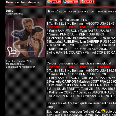
Revenir en haut de page
Duby
Posté le: Dim Oct 26, 2008 9:17 pm
Sujet du messa
Administratrice
Et voilà les résultats de la FD :
1 Tanith BELBIN / Benjamin AGOSTO USA 91.43
2 Isabelle DELOBEL / Olivier SCHOENFELDER 
3 Emily SAMUELSON / Evan BATES USA 88.84
4 Sinead KERR / John KERR GBR 88.09
5 Pernelle CARRON / Mathieu JOST FRA 81.92
6 Ekaterina RUBLEVA / Ivan SHEFER RUS 80.25
7 Jane SUMMERSETT / Todd GILLES USA 78.61
8 Katherine COPELY / Deividas STAGNIUNAS LT
9 Allie HANN-MCCURDY / Michael CORENO CA
Inscrit le: 17 Jan 2007
Ce qui nous donne comme classement global :
Messages: 412
Localisation: Montpellier
1 Isabelle DELOBEL / Olivier SCHOENFELDER
2 Tanith BELBIN / Benjamin AGOSTO USA 186.5
3 Sinead KERR / John KERR GBR 180.20
4 Emily SAMUELSON / Evan BATES USA 175.66
5 Pernelle CARRON / Mathieu JOST FRA 166.9
6 Ekaterina RUBLEVA / Ivan SHEFER RUS 159.0
7 Jane SUMMERSETT / Todd GILLES USA 156.6
8 Katherine COPELY / Deividas STAGNIUNAS LT
9 Allie HANN-MCCURDY / Michael CORENO CA
Bravo à Isa et Oliv, bien qu'ils ne terminent pas 1e
long !)
Et sinon un peu deg pour Nelle et Matt
et je pe
A voir aussi, les vidéos de Samuelson / Bates, par