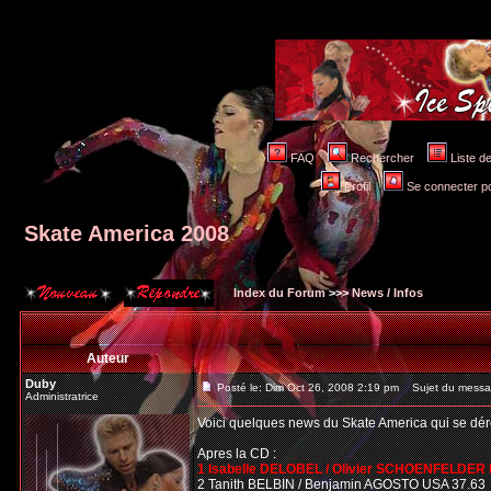
FAQ
Rechercher
Liste 
Profil
Se connecter po
Skate America 2008
Index du Forum
>>>
News / Infos
Auteur
Duby
Posté le: Dim Oct 26, 2008 2:19 pm
Sujet du messag
Administratrice
Voici quelques news du Skate America qui se dé
Apres la CD :
1 Isabelle DELOBEL / Olivier SCHOENFELDER 
2 Tanith BELBIN / Benjamin AGOSTO USA 37.63