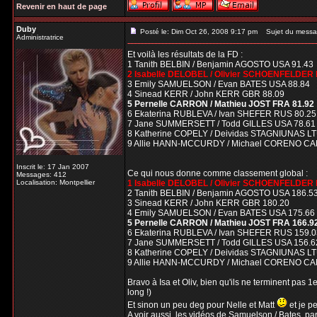
Revenir en haut de page
Duby
Posté le: Dim Oct 26, 2008 9:17 pm
Sujet du messa
Administratrice
Et voilà les résultats de la FD :
1 Tanith BELBIN / Benjamin AGOSTO USA 91.43
2 Isabelle DELOBEL / Olivier SCHOENFELDER 
3 Emily SAMUELSON / Evan BATES USA 88.84
4 Sinead KERR / John KERR GBR 88.09
5 Pernelle CARRON / Mathieu JOST FRA 81.92
6 Ekaterina RUBLEVA / Ivan SHEFER RUS 80.25
7 Jane SUMMERSETT / Todd GILLES USA 78.61
8 Katherine COPELY / Deividas STAGNIUNAS LT
9 Allie HANN-MCCURDY / Michael CORENO CA
Inscrit le: 17 Jan 2007
Ce qui nous donne comme classement global :
Messages: 412
Localisation: Montpellier
1 Isabelle DELOBEL / Olivier SCHOENFELDER
2 Tanith BELBIN / Benjamin AGOSTO USA 186.5
3 Sinead KERR / John KERR GBR 180.20
4 Emily SAMUELSON / Evan BATES USA 175.66
5 Pernelle CARRON / Mathieu JOST FRA 166.9
6 Ekaterina RUBLEVA / Ivan SHEFER RUS 159.0
7 Jane SUMMERSETT / Todd GILLES USA 156.6
8 Katherine COPELY / Deividas STAGNIUNAS LT
9 Allie HANN-MCCURDY / Michael CORENO CA
Bravo à Isa et Oliv, bien qu'ils ne terminent pas 1e
long !)
Et sinon un peu deg pour Nelle et Matt
et je pe
A voir aussi, les vidéos de Samuelson / Bates, par