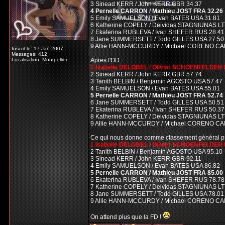
3 Sinead KERR / John KERR GBR 34.37
4 Pernelle CARRON / Mathieu JOST FRA 32.26
5 Emily SAMUELSON / Evan BATES USA 31.81
6 Katherine COPELY / Deividas STAGNIUNAS LT
7 Ekaterina RUBLEVA / Ivan SHEFER RUS 28.41
8 Jane SUMMERSETT / Todd GILLES USA 27.50
9 Allie HANN-MCCURDY / Michael CORENO CA
Inscrit le: 17 Jan 2007
Messages: 412
Localisation: Montpellier
Apres l'OD :
1 Isabelle DELOBEL / Olivier SCHOENFELDER 
2 Sinead KERR / John KERR GBR 57.74
3 Tanith BELBIN / Benjamin AGOSTO USA 57.47
4 Emily SAMUELSON / Evan BATES USA 55.01
5 Pernelle CARRON / Mathieu JOST FRA 52.74
6 Jane SUMMERSETT / Todd GILLES USA 50.51
7 Ekaterina RUBLEVA / Ivan SHEFER RUS 50.37
8 Katherine COPELY / Deividas STAGNIUNAS LT
9 Allie HANN-MCCURDY / Michael CORENO CA
Ce qui nous donne comme classement général pro
1 Isabelle DELOBEL / Olivier SCHOENFELDER 
2 Tanith BELBIN / Benjamin AGOSTO USA 95.10
3 Sinead KERR / John KERR GBR 92.11
4 Emily SAMUELSON / Evan BATES USA 86.82
5 Pernelle CARRON / Mathieu JOST FRA 85.00
6 Ekaterina RUBLEVA / Ivan SHEFER RUS 78.78
7 Katherine COPELY / Deividas STAGNIUNAS LT
8 Jane SUMMERSETT / Todd GILLES USA 78.01
9 Allie HANN-MCCURDY / Michael CORENO CA
On attend plus que la FD !