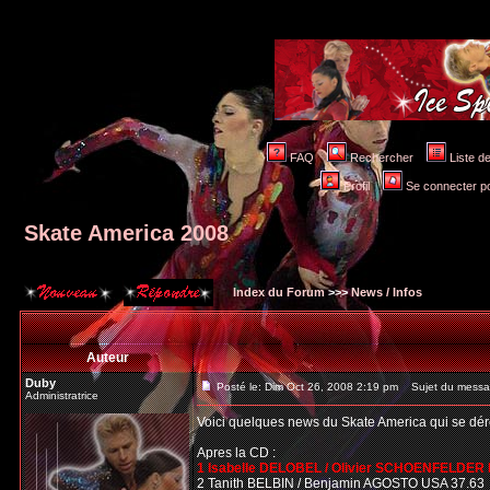
FAQ
Rechercher
Liste 
Profil
Se connecter po
Skate America 2008
Index du Forum
>>>
News / Infos
Auteur
Duby
Posté le: Dim Oct 26, 2008 2:19 pm
Sujet du messag
Administratrice
Voici quelques news du Skate America qui se dé
Apres la CD :
1 Isabelle DELOBEL / Olivier SCHOENFELDER 
2 Tanith BELBIN / Benjamin AGOSTO USA 37.63