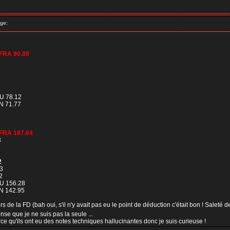
ge:
FRA 90.89
U 78.12
N 71.77
 FRA 187.64
3
2
3
2
U 156.28
N 142.95
rs de la FD (bah oui, s'il n'y avait pas eu le point de déduction c'était bon ! Saleté de
nse que je ne suis pas la seule ...
ce qu'ils ont eu des notes techniques hallucinantes donc je suis curieuse !