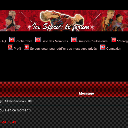
FAQ
Rechercher
Liste des Membres
Groupes d'utilisateurs
S'enreg
Profil
Se connecter pour vérifier ses messages privés
Connexion
Message
e: Skate America 2008
roule en ce moment !
FRA 38.49