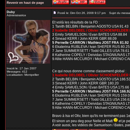
Revenir en haut de page
Duby
Posté le: Dim Oct 26, 2008 9:17 pm
Sujet du messa
Administratrice
Et voilà les résultats de la FD :
1 Tanith BELBIN / Benjamin AGOSTO USA 91.43
2 Isabelle DELOBEL / Olivier SCHOENFELDER 
3 Emily SAMUELSON / Evan BATES USA 88.84
4 Sinead KERR / John KERR GBR 88.09
5 Pernelle CARRON / Mathieu JOST FRA 81.92
6 Ekaterina RUBLEVA / Ivan SHEFER RUS 80.25
7 Jane SUMMERSETT / Todd GILLES USA 78.61
8 Katherine COPELY / Deividas STAGNIUNAS LT
9 Allie HANN-MCCURDY / Michael CORENO CA
Inscrit le: 17 Jan 2007
Ce qui nous donne comme classement global :
Messages: 412
Localisation: Montpellier
1 Isabelle DELOBEL / Olivier SCHOENFELDER
2 Tanith BELBIN / Benjamin AGOSTO USA 186.5
3 Sinead KERR / John KERR GBR 180.20
4 Emily SAMUELSON / Evan BATES USA 175.66
5 Pernelle CARRON / Mathieu JOST FRA 166.9
6 Ekaterina RUBLEVA / Ivan SHEFER RUS 159.0
7 Jane SUMMERSETT / Todd GILLES USA 156.6
8 Katherine COPELY / Deividas STAGNIUNAS LT
9 Allie HANN-MCCURDY / Michael CORENO CA
Bravo à Isa et Oliv, bien qu'ils ne terminent pas 1e
Et sinon un peu deg pour Nelle et Matt
et je pe
A voir aussi, les vidéos de Samuelson / Bates, par