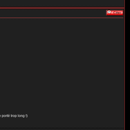
 porté trop long !)