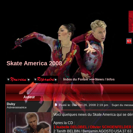
Skate America 2008
Index du Forum
>>>
News / Infos
Auteur
Duby
Posté le: Dim Oct 26, 2008 2:19 pm
Sujet du messag
Administratrice
Voici quelques news du Skate America qui se dé
Apres la CD :
1 Isabelle DELOBEL / Olivier SCHOENFELDER 
2 Tanith BELBIN / Benjamin AGOSTO USA 37.63