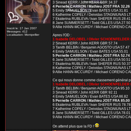
3 Sinead KERR / John KERR GBR 34.37
4 Pernelle CARRON / Mathieu JOST FRA 32.26
5 Emily SAMUELSON / Evan BATES USA 31.81
6 Katherine COPELY / Deividas STAGNIUNAS LT
7 Ekaterina RUBLEVA / Ivan SHEFER RUS 28.41
8 Jane SUMMERSETT / Todd GILLES USA 27.50
9 Allie HANN-MCCURDY / Michael CORENO CA
Inscrit le: 17 Jan 2007
Messages: 412
Localisation: Montpellier
Apres l'OD :
1 Isabelle DELOBEL / Olivier SCHOENFELDER 
2 Sinead KERR / John KERR GBR 57.74
3 Tanith BELBIN / Benjamin AGOSTO USA 57.47
4 Emily SAMUELSON / Evan BATES USA 55.01
5 Pernelle CARRON / Mathieu JOST FRA 52.74
6 Jane SUMMERSETT / Todd GILLES USA 50.51
7 Ekaterina RUBLEVA / Ivan SHEFER RUS 50.37
8 Katherine COPELY / Deividas STAGNIUNAS LT
9 Allie HANN-MCCURDY / Michael CORENO CA
Ce qui nous donne comme classement général pro
1 Isabelle DELOBEL / Olivier SCHOENFELDER 
2 Tanith BELBIN / Benjamin AGOSTO USA 95.10
3 Sinead KERR / John KERR GBR 92.11
4 Emily SAMUELSON / Evan BATES USA 86.82
5 Pernelle CARRON / Mathieu JOST FRA 85.00
6 Ekaterina RUBLEVA / Ivan SHEFER RUS 78.78
7 Katherine COPELY / Deividas STAGNIUNAS LT
8 Jane SUMMERSETT / Todd GILLES USA 78.01
9 Allie HANN-MCCURDY / Michael CORENO CA
On attend plus que la FD !