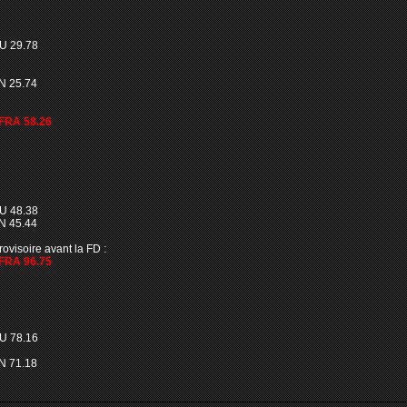
U 29.78
N 25.74
FRA 58.26
U 48.38
N 45.44
visoire avant la FD :
FRA 96.75
U 78.16
N 71.18