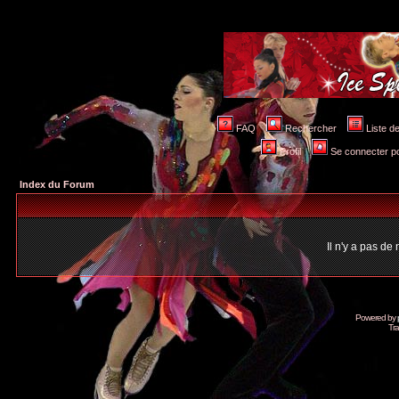
FAQ
Rechercher
Liste 
Profil
Se connecter po
Index du Forum
Il n'y a pas d
Powered by
Tra