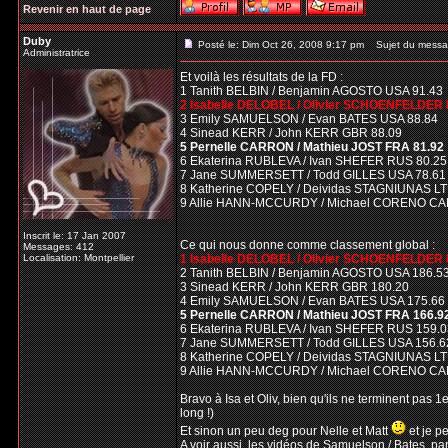
Revenir en haut de page
Duby
Posté le: Dim Oct 26, 2008 9:17 pm
Sujet du messa
Administratrice
Et voilà les résultats de la FD :
1 Tanith BELBIN / Benjamin AGOSTO USA 91.43
2 Isabelle DELOBEL / Olivier SCHOENFELDER 
3 Emily SAMUELSON / Evan BATES USA 88.84
4 Sinead KERR / John KERR GBR 88.09
5 Pernelle CARRON / Mathieu JOST FRA 81.92
6 Ekaterina RUBLEVA / Ivan SHEFER RUS 80.25
7 Jane SUMMERSETT / Todd GILLES USA 78.61
8 Katherine COPELY / Deividas STAGNIUNAS LT
9 Allie HANN-MCCURDY / Michael CORENO CA
Inscrit le: 17 Jan 2007
Ce qui nous donne comme classement global :
Messages: 412
Localisation: Montpellier
1 Isabelle DELOBEL / Olivier SCHOENFELDER
2 Tanith BELBIN / Benjamin AGOSTO USA 186.5
3 Sinead KERR / John KERR GBR 180.20
4 Emily SAMUELSON / Evan BATES USA 175.66
5 Pernelle CARRON / Mathieu JOST FRA 166.9
6 Ekaterina RUBLEVA / Ivan SHEFER RUS 159.0
7 Jane SUMMERSETT / Todd GILLES USA 156.6
8 Katherine COPELY / Deividas STAGNIUNAS LT
9 Allie HANN-MCCURDY / Michael CORENO CA
Bravo à Isa et Oliv, bien qu'ils ne terminent pas 1e
long !)
Et sinon un peu deg pour Nelle et Matt
et je pe
A voir aussi, les vidéos de Samuelson / Bates, par