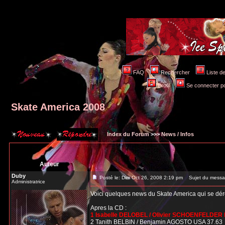
FAQ
Rechercher
Liste 
Profil
Se connecter po
Skate America 2008
Index du Forum
>>>
News / Infos
Auteur
Duby
Posté le: Dim Oct 26, 2008 2:19 pm
Sujet du messag
Administratrice
Voici quelques news du Skate America qui se dé
Apres la CD :
1 Isabelle DELOBEL / Olivier SCHOENFELDER 
2 Tanith BELBIN / Benjamin AGOSTO USA 37.63