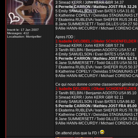
3 Sinead KERR / John KERR GBR 34.37
4 Pernelle CARRON / Mathieu JOST FRA 32.26
5 Emily SAMUELSON / Evan BATES USA 31.81
6 Katherine COPELY / Deividas STAGNIUNAS LT
7 Ekaterina RUBLEVA / Ivan SHEFER RUS 28.41
8 Jane SUMMERSETT / Todd GILLES USA 27.50
9 Allie HANN-MCCURDY / Michael CORENO CA
Inscrit le: 17 Jan 2007
Messages: 412
Localisation: Montpellier
Apres l'OD :
1 Isabelle DELOBEL / Olivier SCHOENFELDER 
2 Sinead KERR / John KERR GBR 57.74
3 Tanith BELBIN / Benjamin AGOSTO USA 57.47
4 Emily SAMUELSON / Evan BATES USA 55.01
5 Pernelle CARRON / Mathieu JOST FRA 52.74
6 Jane SUMMERSETT / Todd GILLES USA 50.51
7 Ekaterina RUBLEVA / Ivan SHEFER RUS 50.37
8 Katherine COPELY / Deividas STAGNIUNAS LT
9 Allie HANN-MCCURDY / Michael CORENO CA
Ce qui nous donne comme classement général pro
1 Isabelle DELOBEL / Olivier SCHOENFELDER 
2 Tanith BELBIN / Benjamin AGOSTO USA 95.10
3 Sinead KERR / John KERR GBR 92.11
4 Emily SAMUELSON / Evan BATES USA 86.82
5 Pernelle CARRON / Mathieu JOST FRA 85.00
6 Ekaterina RUBLEVA / Ivan SHEFER RUS 78.78
7 Katherine COPELY / Deividas STAGNIUNAS LT
8 Jane SUMMERSETT / Todd GILLES USA 78.01
9 Allie HANN-MCCURDY / Michael CORENO CA
On attend plus que la FD !