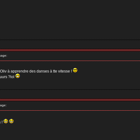
sage:
 & Oliv à apprendre des danses à tte vitesse !
uuurs ?lol
age:
s !