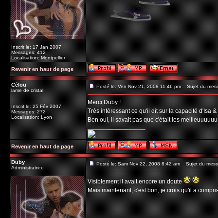
Inscrit le: 17 Jan 2007
Messages: 412
Localisation: Montpellier
Revenir en haut de page
Célou
Posté le: Ven Nov 21, 2008 11:46 pm
Sujet du mes
lame de cristal
Merci Duby !
Inscrit le: 25 Fév 2007
Très intéressant ce qu'il dit sur la capacité d'Isa
Messages: 272
Localisation: Lyon
Ben oui, il savait pas que c'était les meilleuuuuu
_________________
Revenir en haut de page
Duby
Posté le: Sam Nov 22, 2008 8:42 am
Sujet du mess
Administratrice
Visiblement il avait encore un doute
Mais maintenant, c'est bon, je crois qu'il a compri