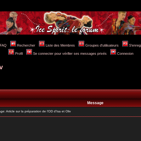
FAQ
Rechercher
Liste des Membres
Groupes d'utilisateurs
S'enreg
Profil
Se connecter pour vérifier ses messages privés
Connexion
v
Message
 Article sur la préparation de l'OD d'Isa et Oliv