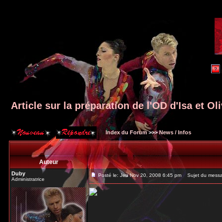
Article sur la préparation de l'OD d'Isa et Oli
Index du Forum
>>>
News / Infos
Auteur
Duby
Posté le: Jeu Nov 20, 2008 6:45 pm
Sujet du message:
Administratrice