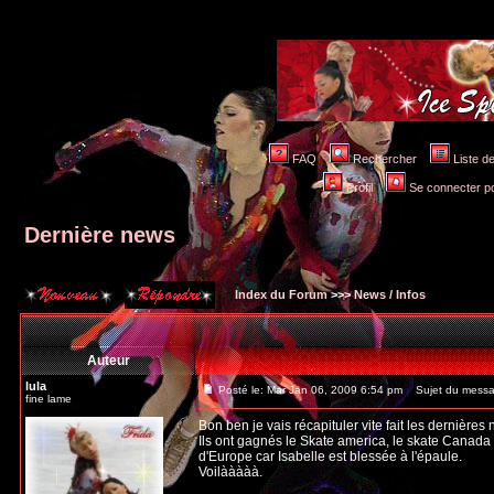
FAQ
Rechercher
Liste 
Profil
Se connecter po
Dernière news
Index du Forum
>>>
News / Infos
Auteur
lula
Posté le: Mar Jan 06, 2009 6:54 pm
Sujet du messag
fine lame
Bon ben je vais récapituler vite fait les dernières 
Ils ont gagnés le Skate america, le skate Canada e
d'Europe car Isabelle est blessée à l'épaule.
Voilààààà.
_________________