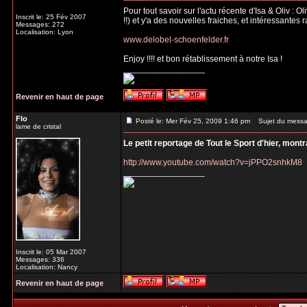
Pour tout savoir sur l'actu récente d'Isa & Oliv : 
Inscrit le: 25 Fév 2007
!!) et y'a des nouvelles fraiches, et intéressantes 
Messages: 272
Localisation: Lyon
www.delobel-schoenfelder.fr
Enjoy !!!! et bon rétablissement à notre Isa !
_________________
Revenir en haut de page
Flo
Posté le: Mer Fév 25, 2009 1:46 pm
Sujet du messa
lame de cristal
Le petit reportage de Tout le Sport d'hier, mont
http://www.youtube.com/watch?v=jPPO2snhkM8
_________________
Inscrit le: 05 Mar 2007
Messages: 336
Localisation: Nancy
Revenir en haut de page