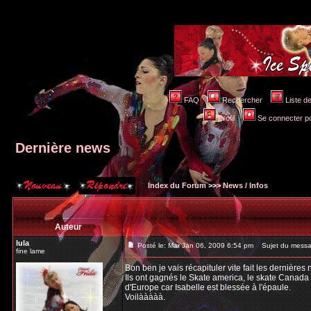
FAQ
Rechercher
Liste 
Profil
Se connecter po
Dernière news
Index du Forum
>>>
News / Infos
Auteur
lula
Posté le: Mar Jan 06, 2009 6:54 pm
Sujet du messag
fine lame
Bon ben je vais récapituler vite fait les dernières 
Ils ont gagnés le Skate america, le skate Canada e
d'Europe car Isabelle est blessée à l'épaule.
Voilààààà.
_________________