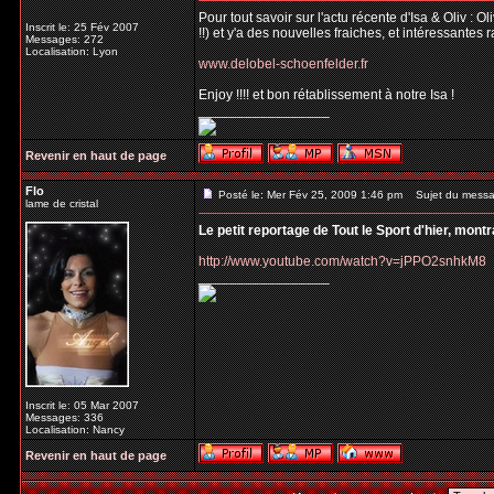
Pour tout savoir sur l'actu récente d'Isa & Oliv : 
Inscrit le: 25 Fév 2007
!!) et y'a des nouvelles fraiches, et intéressantes 
Messages: 272
Localisation: Lyon
www.delobel-schoenfelder.fr
Enjoy !!!! et bon rétablissement à notre Isa !
_________________
Revenir en haut de page
Flo
Posté le: Mer Fév 25, 2009 1:46 pm
Sujet du messa
lame de cristal
Le petit reportage de Tout le Sport d'hier, mont
http://www.youtube.com/watch?v=jPPO2snhkM8
_________________
Inscrit le: 05 Mar 2007
Messages: 336
Localisation: Nancy
Revenir en haut de page