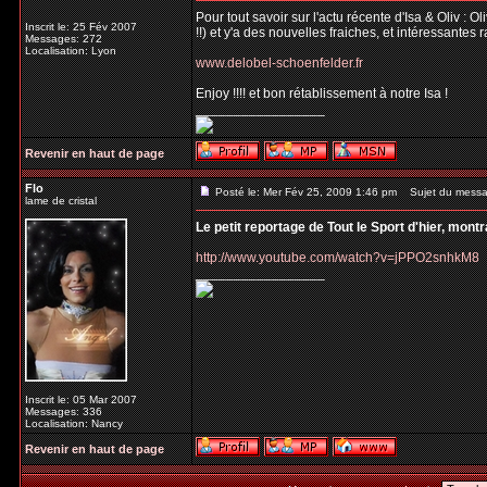
Pour tout savoir sur l'actu récente d'Isa & Oliv : 
Inscrit le: 25 Fév 2007
!!) et y'a des nouvelles fraiches, et intéressantes 
Messages: 272
Localisation: Lyon
www.delobel-schoenfelder.fr
Enjoy !!!! et bon rétablissement à notre Isa !
_________________
Revenir en haut de page
Flo
Posté le: Mer Fév 25, 2009 1:46 pm
Sujet du messa
lame de cristal
Le petit reportage de Tout le Sport d'hier, mont
http://www.youtube.com/watch?v=jPPO2snhkM8
_________________
Inscrit le: 05 Mar 2007
Messages: 336
Localisation: Nancy
Revenir en haut de page