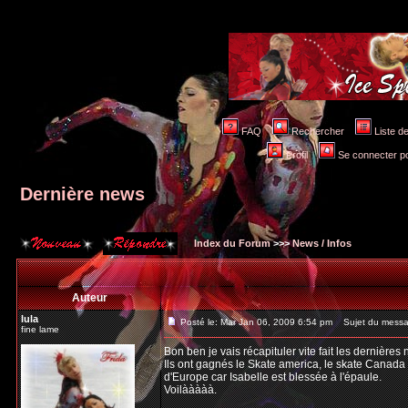
FAQ
Rechercher
Liste 
Profil
Se connecter po
Dernière news
Index du Forum
>>>
News / Infos
Auteur
lula
Posté le: Mar Jan 06, 2009 6:54 pm
Sujet du messag
fine lame
Bon ben je vais récapituler vite fait les dernières 
Ils ont gagnés le Skate america, le skate Canada e
d'Europe car Isabelle est blessée à l'épaule.
Voilààààà.
_________________