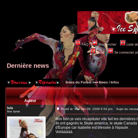
FAQ
Rechercher
Liste 
Profil
Se connecter po
Dernière news
Index du Forum
>>>
News / Infos
Auteur
lula
Posté le: Mar Jan 06, 2009 6:54 pm
Sujet du messag
fine lame
Bon ben je vais récapituler vite fait les dernières 
Ils ont gagnés le Skate america, le skate Canada e
d'Europe car Isabelle est blessée à l'épaule.
Voilààààà.
_________________