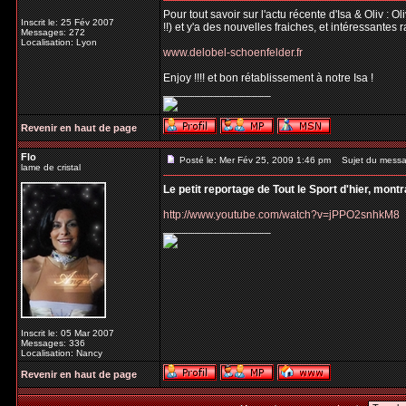
Pour tout savoir sur l'actu récente d'Isa & Oliv : 
Inscrit le: 25 Fév 2007
!!) et y'a des nouvelles fraiches, et intéressantes 
Messages: 272
Localisation: Lyon
www.delobel-schoenfelder.fr
Enjoy !!!! et bon rétablissement à notre Isa !
_________________
Revenir en haut de page
Flo
Posté le: Mer Fév 25, 2009 1:46 pm
Sujet du messa
lame de cristal
Le petit reportage de Tout le Sport d'hier, mont
http://www.youtube.com/watch?v=jPPO2snhkM8
_________________
Inscrit le: 05 Mar 2007
Messages: 336
Localisation: Nancy
Revenir en haut de page