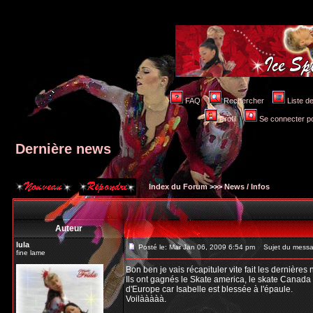
FAQ
Rechercher
Liste 
Profil
Se connecter po
Dernière news
Index du Forum
>>>
News / Infos
Auteur
lula
Posté le: Mar Jan 06, 2009 6:54 pm
Sujet du messag
fine lame
Bon ben je vais récapituler vite fait les dernières 
Ils ont gagnés le Skate america, le skate Canada e
d'Europe car Isabelle est blessée à l'épaule.
Voilààààà.
_________________