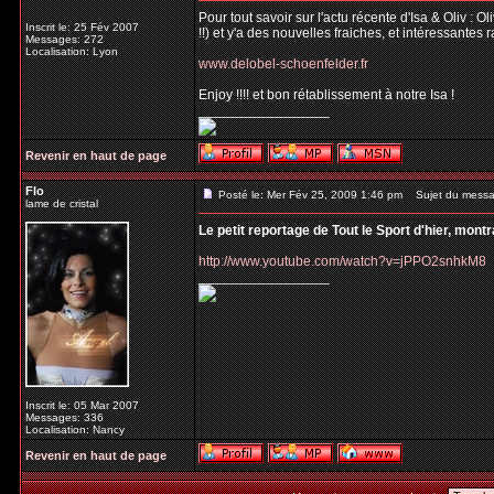
Pour tout savoir sur l'actu récente d'Isa & Oliv : 
Inscrit le: 25 Fév 2007
!!) et y'a des nouvelles fraiches, et intéressantes 
Messages: 272
Localisation: Lyon
www.delobel-schoenfelder.fr
Enjoy !!!! et bon rétablissement à notre Isa !
_________________
Revenir en haut de page
Flo
Posté le: Mer Fév 25, 2009 1:46 pm
Sujet du messa
lame de cristal
Le petit reportage de Tout le Sport d'hier, mont
http://www.youtube.com/watch?v=jPPO2snhkM8
_________________
Inscrit le: 05 Mar 2007
Messages: 336
Localisation: Nancy
Revenir en haut de page