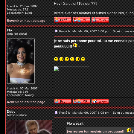
Hey ! Salut toi ! t'es qui ???
Inscrit le: 25 Fév 2007
Messages: 272
Localisation: Lyon
Arrete avec tes avatars et autres signatures, tu no
Revenir en haut de page
Flo
Posté le: Mar Mar 06, 2007 6:00 pm
Sujet du messa
lame de cristal
je ne suis personne pour toi.. tu me connais pas
peuuuuu!!!
)
_________________
Inscrit le: 05 Mar 2007
Messages: 336
Localisation: Nancy
Revenir en haut de page
Duby
Posté le: Mar Mar 06, 2007 8:08 pm
Sujet du messa
Administratrice
Flo a écrit:
(va reviser ton anglais un peuuuuu!!!
)