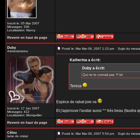
Inscrit le: 05 Mar 2007
Messages: 336
Localisation: Nancy
Revenir en haut de page
Duby
Posté le: Mar Mar 06, 2007 1:15 pm
Sujet du messag
Administratrice
Katherina a écrit:
Duby a écrit:
Qui ne te connait pas ?! lol
Teresa
Espèce de rabat-joie va
Inscrit le: 17 Jan 2007
Et j'approuve l'avatar aussi ^^ très beau (faudra qu
Messages: 412
Localisation: Montpellier
Revenir en haut de page
Célou
Posté le: Mar Mar 06, 2007 5:53 pm
Sujet du messa
lame de cristal