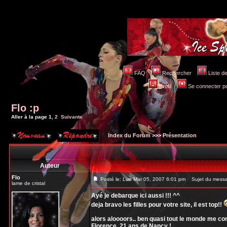
FAQ
Rechercher
Liste 
Profil
Se connecter po
Flo :p
Aller à la page
1
,
2
Suivante
Index du Forum
>>>
Présentation
Auteur
Flo
Posté le: Lun Mar 05, 2007 6:01 pm
Sujet du messag
lame de cristal
Ayé je debarque ici aussi !!! ^^
deja bravo les filles pour votre site, il est top!!
alors aloooors.. ben quasi tout le monde me con
Florence, 21 ans de Nancy !