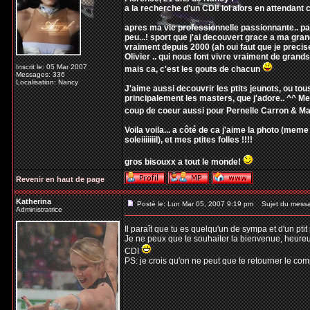
a la recherche d'un CDI! lol alors en attendant 
apres ma vie professionnelle passionnante.. par
peu...! sport que j'ai decouvert grace a ma gr
vraiment depuis 2000 (ah oui faut que je precise,
Olivier .. qui nous font vivre vraiment de gran
Inscrit le: 05 Mar 2007
mais ca, c'est les gouts de chacun
Messages: 336
Localisation: Nancy
J'aime aussi decouvrir les ptits jeunots, ou tou
principalement les masters, que j'adore.. ^^ M
coup de coeur aussi pour Pernelle Carron & Ma
Voila voila... a côté de ca j'aime la photo (meme
soleiiiiiiil), et mes ptites folles !!!!
gros bisouxx a tout le monde!
Revenir en haut de page
Katherina
Posté le: Lun Mar 05, 2007 9:19 pm
Sujet du mess
Administratrice
Il paraît que tu es quelqu'un de sympa et d'un ptit 
Je ne peux que te souhaiter la bienvenue, heureus
CDI
PS: je crois qu'on ne peut que te retourner le com