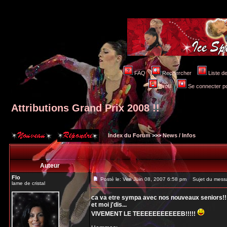
FAQ
Rechercher
Liste 
Profil
Se connecter po
Attributions Grand Prix 2008 !!
Index du Forum
>>>
News / Infos
Auteur
Flo
Posté le: Ven Juin 08, 2007 6:58 pm
Sujet du messag
lame de cristal
ca va etre sympa avec nos nouveaux seniors!!
et moi j'dis...
VIVEMENT LE TEEEEEEEEEEEB!!!!!