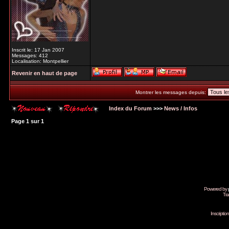
Inscrit le: 17 Jan 2007
Messages: 412
Localisation: Montpellier
Revenir en haut de page
Montrer les messages depuis:
Index du Forum
>>>
News / Infos
Page
1
sur
1
Powered by
Tra
Inscripti