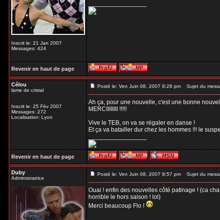
_________________
Inscrit le: 21 Jan 2007
Messages: 424
Revenir en haut de page
Célou
Posté le: Ven Juin 08, 2007 8:28 pm
Sujet du mess
lame de cristal
Ah ça, pour une nouvelle, c'est une bonne nouvelle
Inscrit le: 25 Fév 2007
MERCIIIIIIII !!!!!
Messages: 272
Localisation: Lyon
Vive le TEB, on va se régaler en danse !
Et ça va batailler dur chez les hommes !!! le su
_________________
Revenir en haut de page
Duby
Posté le: Ven Juin 08, 2007 8:57 pm
Sujet du mess
Administratrice
Ouai ! enfin des nouvelles côté patinage ! (ca c
horrible le hors saison ! lol)
Merci beaucoup Flo !