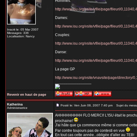
Hommes:
http://www.isu.org/vsite/vfile/page/fileurl/0,110
Dames:
http://www.isu.org/vsite/vfile/page/fileurl/0,110
Inscrit le: 05 Mar 2007
Messages: 336
Couples:
Localisation: Nancy
http://www.isu.org/vsite/vfile/page/fileurl/0,110
Danse:
http://www.isu.org/vsite/vfile/page/fileurl/0,110
La page GP
http://www.isu.org/vsite/vnavsite/page/directory
_________________
Revenir en haut de page
Katherina
Posté le: Ven Juin 08, 2007 7:40 pm
Sujet du mess
Administratrice
AHHHHHHHHH FLO MERCI! L'ISU était le prochain s
prochaine!
J'ai hâte que ça commence même si comme cette sa
Par contre toujours pas de contesti en vue
En tout cas cette année...obligée d'aller au TEB!